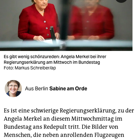
berlin
nord
wahrheit
verlag
verlag
Es gibt wenig schönzureden: Angela Merkel bei ihrer
Regierungserklärung am Mittwoch im Bundestag
veranstaltungen
Foto: Markus Schreiber/ap
shop
Aus Berlin
Sabine am Orde
fragen & hilfe
unterstützen
Es ist eine schwierige Regierungserklärung, zu der
abo
Angela Merkel an diesem Mittwochmittag im
Bundestag ans Redepult tritt. Die Bilder von
genossenschaft
Menschen, die neben anrollenden Flugzeugen