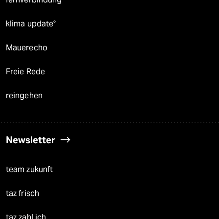
klima update°
Mauerecho
Freie Rede
reingehen
Newsletter
team zukunft
taz frisch
taz zahl ich