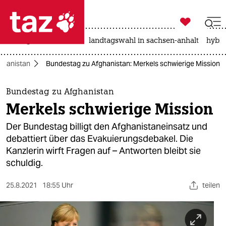

taz zahl ich
niedrigwasser
rente
landtagswahl in sachsen-anhalt
hybri

taz zahl ich
ghanistan
Bundestag zu Afghanistan: Merkels schwierige Mission
taz zahl ich
themen
Bundestag zu Afghanistan
Merkels schwierige Mission
politik
Der Bundestag billigt den Afghanistaneinsatz und
öko
debattiert über das Evakuierungsdebakel. Die
Kanzlerin wirft Fragen auf – Antworten bleibt sie
gesellschaft
schuldig.
kultur
25.8.2021
18:55 Uhr
teilen
sport