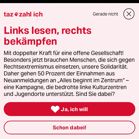
Mehr taz Lesestoff
taz
zahl ich
Gerade nicht

Links lesen, rechts
taz Blogs
bekämpfen
taz FUTURZWEI
Mit doppelter Kraft für eine offene Gesellschaft!
Besonders jetzt brauchen Menschen, die sich gegen
Le Monde diplomatique
Rechtsextremismus einsetzen, unsere Solidarität.
Daher gehen 50 Prozent der Einnahmen aus
taz Archiv
Neuanmeldungen an „Alles beginnt im Zentrum“ –
eine Kampagne, die bedrohte linke Kulturzentren
und Jugendorte unterstützt. Sind Sie dabei?
Mehr taz Angebote

Ja, ich will
Reisen
Schon dabei!