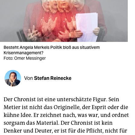
berlin
nord
wahrheit
verlag
Besteht Angela Merkels Politik bloß aus situativem
verlag
Krisenmanagement?
Foto: Omer Messinger
veranstaltungen
shop
Von
Stefan Reinecke
fragen & hilfe
Der Chronist ist eine unterschätzte Figur. Sein
unterstützen
Metier ist nicht das Originelle, der ­Esprit oder die
abo
kühne Idee. Er zeichnet nach, was war, und ordnet
sorgsam das Material. Der Chronist ist kein
genossenschaft
Denker und Deuter, er ist für die Pflicht, nicht für