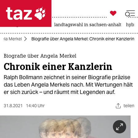

taz zahl ich
niedrigwasser
rente
landtagswahl in sachsen-anhalt
hybri

taz zahl ich
gela Merkel
Biografie über Angela Merkel: Chronik einer Kanzlerin
taz zahl ich
themen
Biografie über Angela Merkel
Chronik einer Kanzlerin
politik
Ralph Bollmann zeichnet in seiner Biografie präzise
öko
das Leben Angela Merkels nach. Mit Wertungen hält
er sich zurück – und räumt mit Legenden auf.
gesellschaft
31.8.2021
14:40 Uhr
teilen
kultur
sport