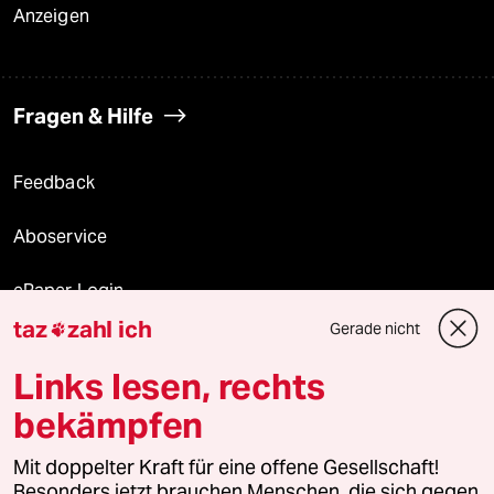
Anzeigen
Fragen & Hilfe
Feedback
Aboservice
ePaper Login
taz
zahl ich
Gerade nicht

Downloads für Abonnierende
Links lesen, rechts
bekämpfen
© 2026 taz Verlags und Vertriebs GmbH
Alle Rechte vorbehalten. Bei rechtlichen Fragen oder für Genehmigungen
Mit doppelter Kraft für eine offene Gesellschaft!
wenden Sie sich bitte an
lizenzen@taz.de
Besonders jetzt brauchen Menschen, die sich gegen