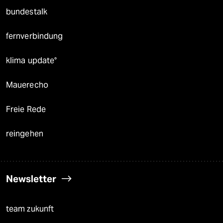
bundestalk
fernverbindung
klima update°
Mauerecho
Freie Rede
reingehen
Newsletter
team zukunft