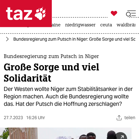

taz zahl ich
hitze
krieg in der ukraine
niedrigwasser
ceuta
waldbrän

taz zahl ich
hr
Bundesregierung zum Putsch in Niger: Große Sorge und viel Solid
taz zahl ich
themen
Bundesregierung zum Putsch in Niger
Große Sorge und viel
politik
Solidarität
öko
Der Westen wollte Niger zum Stabilitätsanker in der
Region machen. Auch die Bundesregierung wollte
gesellschaft
das. Hat der Putsch die Hoffnung zerschlagen?
kultur
27.7.2023
16:26 Uhr
teilen
sport