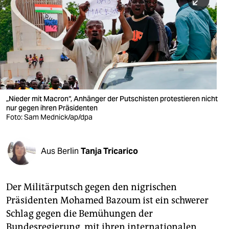
berlin
nord
wahrheit
verlag
verlag
„Nieder mit Macron“, Anhänger der Putschisten protestieren nicht
nur gegen ihren Präsidenten
veranstaltungen
Foto: Sam Mednick/ap/dpa
shop
fragen & hilfe
Aus Berlin
Tanja Tricarico
unterstützen
Der Militärputsch gegen den nigrischen
abo
Präsidenten Mohamed Bazoum ist ein schwerer
genossenschaft
Schlag gegen die Bemühungen der
Bundesregierung, mit ihren internationalen