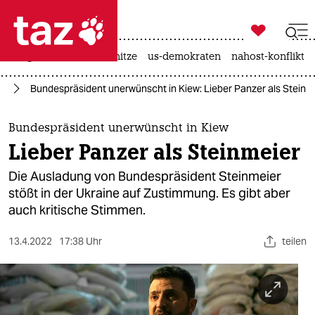

taz zahl ich
krieg in der ukraine
hitze
us-demokraten
nahost-konflikt

taz zahl ich
ne
Bundespräsident unerwünscht in Kiew: Lieber Panzer als Steinm
taz zahl ich
themen
Bundespräsident unerwünscht in Kiew
Lieber Panzer als Steinmeier
politik
Die Ausladung von Bundespräsident Steinmeier
öko
stößt in der Ukraine auf Zustimmung. Es gibt aber
auch kritische Stimmen.
gesellschaft
13.4.2022
17:38 Uhr
teilen
kultur
sport