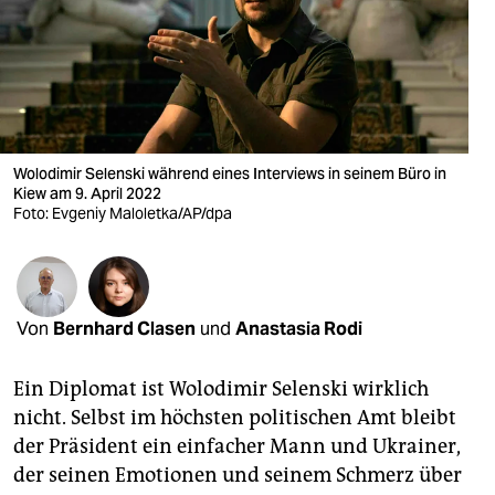
berlin
nord
wahrheit
verlag
Wolodimir Selenski während eines Interviews in seinem Büro in
Kiew am 9. April 2022
verlag
Foto: Evgeniy Maloletka/AP/dpa
veranstaltungen
shop
fragen & hilfe
Von
Bernhard Clasen
und
Anastasia Rodi
unterstützen
Ein Diplomat ist Wolodimir Selenski wirklich
abo
nicht. Selbst im höchsten politischen Amt bleibt
der Präsident ein einfacher Mann und Ukrainer,
genossenschaft
der seinen Emotionen und seinem Schmerz über