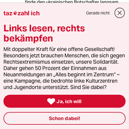
finde den ukrainischen Botschafter langsam
mit seinen Unverschämtheiten unerträglich. Ich
taz
zahl ich
Gerade nicht

verurteile den Angriffskriegs Russlands aufs
Schärfste, aber ich habe weder Lust zu frieren
Links lesen, rechts
noch will ich einen 3. Weltkrieg #Ukraine"
twitter.com/floria...510927921535496193
bekämpfen
4 Dinge kennzeichnen die Haltung, sie soll uns
möglichst wenig kosten, billige Soliadressen
Mit doppelter Kraft für eine offene Gesellschaft!
sind Trumpf, in "Gefahr" wollen wir uns für
Besonders jetzt brauchen Menschen, die sich gegen
"fremder Leutz Probleme" schon mal gar nicht
Rechtsextremismus einsetzen, unsere Solidarität.
begeben und die Ukrainer sollen jetzt
Daher gehen 50 Prozent der Einnahmen aus
verdammt nochmal dankbar sein. Die schätzen
Neuanmeldungen an „Alles beginnt im Zentrum“ –
es gar nicht wert, das wir ankündigen, Strelas
eine Kampagne, die bedrohte linke Kulturzentren
zu schicken, obwohl die eigentlich schon
und Jugendorte unterstützt. Sind Sie dabei?
verschrottet werden sollten und natürlich nicht
mehr funktionieren.

Ja, ich will
Schon dabei!
cuba libre
14.04.2022
,
08:27 Uhr