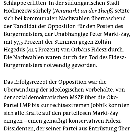
epaper login
Schlappe erlitten. In der südungarischen Stadt
Hódmezővásárhely (
Neumarkt an der Theiß)
setzte
sich bei kommunalen Nachwahlen überraschend
der Kandidat der Opposition für den Posten des
Bürgermeisters, der Unabhängige Péter Márki-Zay,
mit 57,5 Prozent der Stimmen gegen Zoltán
Hegedűs (41,5 Prozent) von Orbáns Fidesz durch.
Die Nachwahlen waren durch den Tod des Fidesz-
Bürgermeisters notwendig geworden.
Das Erfolgsrezept der Opposition war die
Überwindung der ideologischen Vorbehalte. Von
der sozialdemokratischen MSZP über die Öko-
Partei LMP bis zur rechtsextremen Jobbik konnten
sich alle Kräfte auf den parteilosen Márki-Zay
einigen – einen gemäßigt konservativen Fidesz-
Dissidenten, der seiner Partei aus Entrüstung über