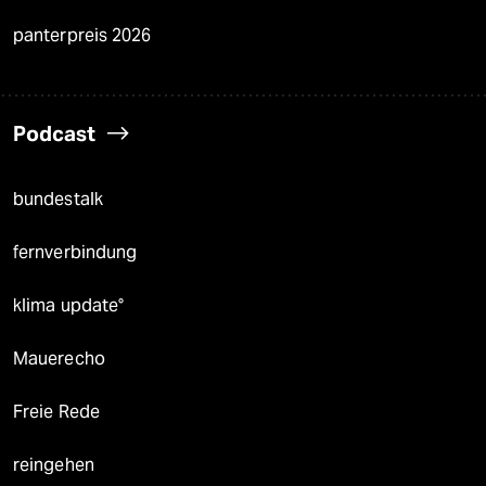
panterpreis 2026
Podcast
bundestalk
fernverbindung
klima update°
Mauerecho
Freie Rede
reingehen