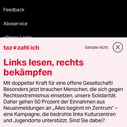
Feedback
Aboservice
ePaper Login
taz
zahl ich
Gerade nicht

Downloads für Abonnierende
Links lesen, rechts
bekämpfen
© 2026 taz Verlags und Vertriebs GmbH
Mit doppelter Kraft für eine offene Gesellschaft!
Alle Rechte vorbehalten. Bei rechtlichen Fragen oder für Genehmigungen
wenden Sie sich bitte an
lizenzen@taz.de
Besonders jetzt brauchen Menschen, die sich gegen
Rechtsextremismus einsetzen, unsere Solidarität.
Daher gehen 50 Prozent der Einnahmen aus
Feedback
Redaktionsstatut
Kommune-Richtlinien
KI-
Neuanmeldungen an „Alles beginnt im Zentrum“ –
eine Kampagne, die bedrohte linke Kulturzentren
Leitlinie
Informant
Datenschutz
Impressum
AGB
und Jugendorte unterstützt. Sind Sie dabei?