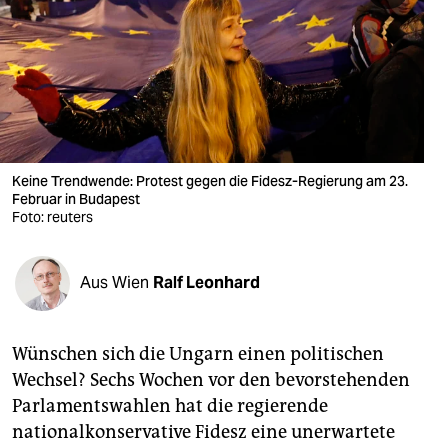
berlin
nord
wahrheit
verlag
verlag
Keine Trendwende: Protest gegen die Fidesz-Regierung am 23.
Februar in Budapest
veranstaltungen
Foto: reuters
shop
Aus Wien
Ralf Leonhard
fragen & hilfe
unterstützen
Wünschen sich die Ungarn einen politischen
abo
Wechsel? Sechs Wochen vor den bevorstehenden
Parlamentswahlen hat die regierende
genossenschaft
nationalkonservative Fidesz eine unerwartete