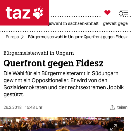

taz zahl ich
hitze
surfen
landtagswahl in sachsen-anhalt
gewalt gegen

taz zahl ich
Europa
Bürgermeisterwahl in Ungarn: Querfront gegen Fidesz
taz zahl ich
themen
Bürgermeisterwahl in Ungarn
Querfront gegen Fidesz
politik
Die Wahl für ein Bürgermeisteramt in Südungarn
öko
gewinnt ein Oppositioneller. Er wird von den
Sozialdemokraten und der rechtsextremen Jobbik
gesellschaft
gestützt.
kultur
26.2.2018
15:48 Uhr
teilen
sport