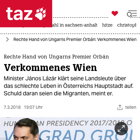

taz zahl ich
iran-krieg
landtagswahl in sachsen-anhalt
hitze
christophe

taz zahl ich
pa
Rechte Hand von Ungarns Premier Orbán: Verkommenes Wien
taz zahl ich
themen
Rechte Hand von Ungarns Premier Orbán
Verkommenes Wien
politik
Minister János Lázár klärt seine Landsleute über
öko
das schlechte Leben in Österreichs Hauptstadt auf.
Schuld daran seien die Migranten, meint er.
gesellschaft
7.3.2018
19:07 Uhr
teilen
kultur
sport