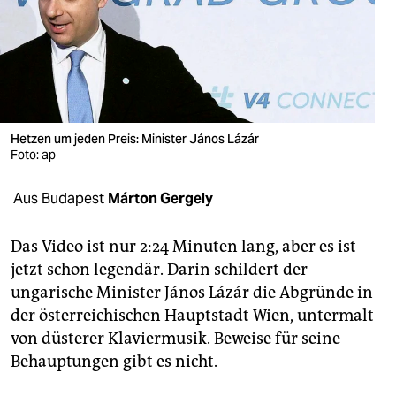
berlin
nord
wahrheit
verlag
Hetzen um jeden Preis: Minister János Lázár
verlag
Foto: ap
veranstaltungen
Aus Budapest
Márton Gergely
shop
Das Video ist nur 2:24 Minuten lang, aber es ist
fragen & hilfe
jetzt schon legendär. Darin schildert der
ungarische Minister János Lázár die Abgründe in
unterstützen
der österreichischen Hauptstadt Wien, untermalt
abo
von düsterer Klaviermusik. Beweise für seine
Behauptungen gibt es nicht.
genossenschaft