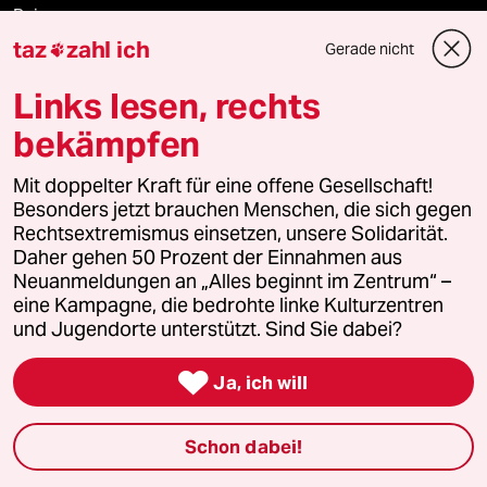
Reisen
taz
zahl ich
Gerade nicht

Kantine
Links lesen, rechts
Shop
bekämpfen
Anzeigen
Mit doppelter Kraft für eine offene Gesellschaft!
Besonders jetzt brauchen Menschen, die sich gegen
Rechtsextremismus einsetzen, unsere Solidarität.
Daher gehen 50 Prozent der Einnahmen aus
Fragen & Hilfe
Neuanmeldungen an „Alles beginnt im Zentrum“ –
eine Kampagne, die bedrohte linke Kulturzentren
und Jugendorte unterstützt. Sind Sie dabei?
Feedback

Ja, ich will
Aboservice
Schon dabei!
ePaper Login