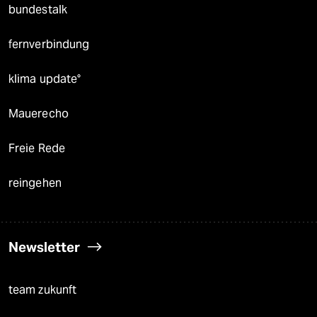
bundestalk
fernverbindung
klima update°
Mauerecho
Freie Rede
reingehen
Newsletter
team zukunft