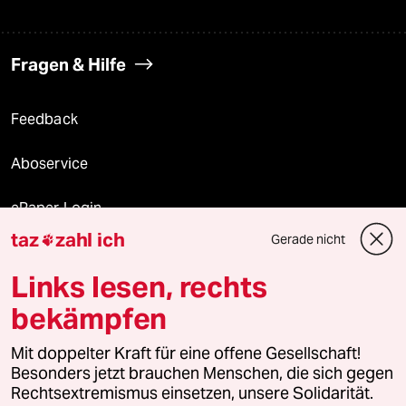
Fragen & Hilfe
Feedback
Aboservice
ePaper Login
taz
zahl ich
Gerade nicht

Downloads für Abonnierende
Links lesen, rechts
bekämpfen
© 2026 taz Verlags und Vertriebs GmbH
Mit doppelter Kraft für eine offene Gesellschaft!
Alle Rechte vorbehalten. Bei rechtlichen Fragen oder für Genehmigungen
wenden Sie sich bitte an
lizenzen@taz.de
Besonders jetzt brauchen Menschen, die sich gegen
Rechtsextremismus einsetzen, unsere Solidarität.