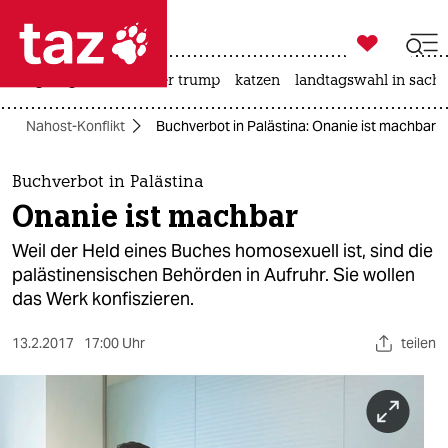

taz zahl ich
bergsteigen
usa unter trump
katzen
landtagswahl in sachs

taz zahl ich
Nahost-Konflikt
Buchverbot in Palästina: Onanie ist machbar
taz zahl ich
themen
Buchverbot in Palästina
Onanie ist machbar
politik
Weil der Held eines Buches homosexuell ist, sind die
öko
palästinensischen Behörden in Aufruhr. Sie wollen
das Werk konfiszieren.
gesellschaft
13.2.2017
17:00 Uhr
teilen
kultur
sport