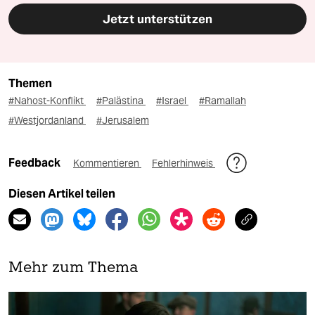
Jetzt unterstützen
Themen
#Nahost-Konflikt
#Palästina
#Israel
#Ramallah
#Westjordanland
#Jerusalem
Feedback
Kommentieren
Fehlerhinweis
Diesen Artikel teilen
Mehr zum Thema