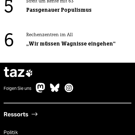
5
Streit um Rente mit 63
Passgenauer Populismus
6
Rechenzentren im All
„Wir müssen Wagnisse eingehen“
taz

Folgen Sie uns
Ressorts
Politik