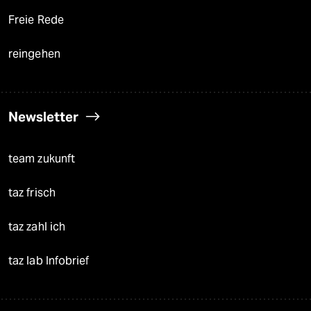
Freie Rede
reingehen
Newsletter
team zukunft
taz frisch
taz zahl ich
taz lab Infobrief