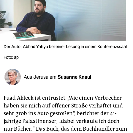
berlin
nord
wahrheit
verlag
Der Autor Abbad Yahya bei einer Lesung in einem Konferenzssaal
verlag
Foto: ap
veranstaltungen
shop
Aus Jerusalem
Susanne Knaul
fragen & hilfe
Fuad Akleek ist entrüstet. „Wie einen Verbrecher
unterstützen
haben sie mich auf offener Straße verhaftet und
abo
sehr grob ins Auto gestoßen“, berichtet der 41-
jährige Palästinenser, „dabei verkaufe ich doch
genossenschaft
nur Bücher.“ Das Buch, das dem Buchhändler zum