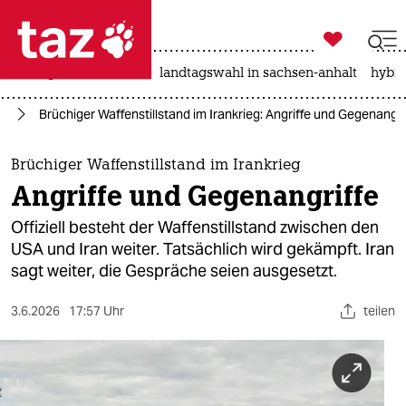

taz zahl ich
niedrigwasser
rente
landtagswahl in sachsen-anhalt
hybri

taz zahl ich
eg
Brüchiger Waffenstillstand im Irankrieg: Angriffe und Gegenangri
taz zahl ich
themen
Brüchiger Waffenstillstand im Irankrieg
Angriffe und Gegenangriffe
politik
Offiziell besteht der Waffenstillstand zwischen den
öko
USA und Iran weiter. Tatsächlich wird gekämpft. Iran
sagt weiter, die Gespräche seien ausgesetzt.
gesellschaft
3.6.2026
17:57 Uhr
teilen
kultur
sport