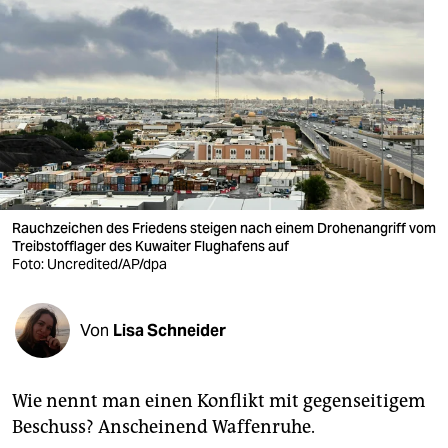
berlin
nord
wahrheit
verlag
verlag
veranstaltungen
Rauchzeichen des Friedens steigen nach einem Drohenangriff vom
Treibstofflager des Kuwaiter Flughafens auf
shop
Foto: Uncredited/AP/dpa
fragen & hilfe
Von
Lisa Schneider
unterstützen
abo
Wie nennt man einen Konflikt mit gegenseitigem
genossenschaft
Beschuss? Anscheinend Waffenruhe.