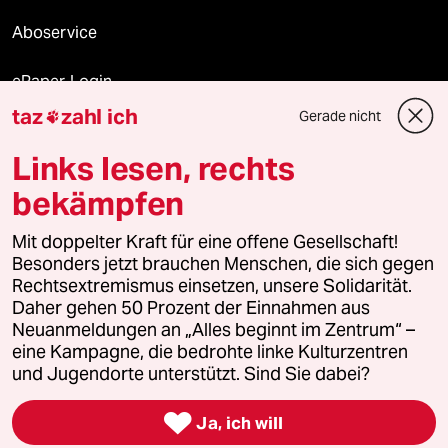
Aboservice
ePaper Login
taz
zahl ich
Gerade nicht

Downloads für Abonnierende
Links lesen, rechts
bekämpfen
© 2026 taz Verlags und Vertriebs GmbH
Mit doppelter Kraft für eine offene Gesellschaft!
Alle Rechte vorbehalten. Bei rechtlichen Fragen oder für Genehmigungen
wenden Sie sich bitte an
lizenzen@taz.de
Besonders jetzt brauchen Menschen, die sich gegen
Rechtsextremismus einsetzen, unsere Solidarität.
Daher gehen 50 Prozent der Einnahmen aus
Feedback
Redaktionsstatut
Kommune-Richtlinien
KI-
Neuanmeldungen an „Alles beginnt im Zentrum“ –
eine Kampagne, die bedrohte linke Kulturzentren
Leitlinie
Informant
Datenschutz
Impressum
AGB
und Jugendorte unterstützt. Sind Sie dabei?
Seitenwende
Einwilligungen widerrufen (Ads)

Ja, ich will