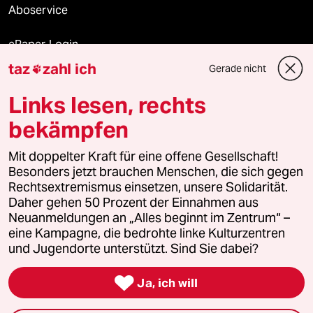
Aboservice
ePaper Login
taz
zahl ich
Gerade nicht

Downloads für Abonnierende
Links lesen, rechts
bekämpfen
© 2026 taz Verlags und Vertriebs GmbH
Mit doppelter Kraft für eine offene Gesellschaft!
Alle Rechte vorbehalten. Bei rechtlichen Fragen oder für Genehmigungen
wenden Sie sich bitte an
lizenzen@taz.de
Besonders jetzt brauchen Menschen, die sich gegen
Rechtsextremismus einsetzen, unsere Solidarität.
Daher gehen 50 Prozent der Einnahmen aus
Feedback
Redaktionsstatut
Kommune-Richtlinien
KI-
Neuanmeldungen an „Alles beginnt im Zentrum“ –
eine Kampagne, die bedrohte linke Kulturzentren
Leitlinie
Informant
Datenschutz
Impressum
AGB
und Jugendorte unterstützt. Sind Sie dabei?
Seitenwende
Einwilligungen widerrufen (Ads)

Ja, ich will