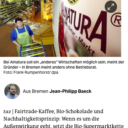
berlin
nord
wahrheit
verlag
verlag
veranstaltungen
Bei Alnatura soll ein „anderes“ Wirtschaften möglich sein, meint der
Gründer – in Bremen meint anders ohne Betriebsrat.
shop
Foto: Frank Rumpenhorst/ dpa
fragen & hilfe
Aus Bremen
Jean-Philipp Baeck
unterstützen
abo
taz
| Fairtrade-Kaffee, Bio-Schokolade und
genossenschaft
Nachhaltigkeitsprinzip: Wenn es um die
Außenwirkung geht, setzt die Bio-Supermarktkette