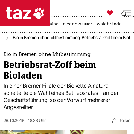

taz zahl ich
hitze
krieg in der ukraine
niedrigwasser
waldbrände

taz zahl ich
rd
Bio in Bremen ohne Mitbestimmung: Betriebsrat-Zoff beim Biola
taz zahl ich
themen
Bio in Bremen ohne Mitbestimmung
Betriebsrat-Zoff beim
politik
Bioladen
öko
In einer Bremer Filiale der Biokette Alnatura
scheiterte die Wahl eines Betriebsrates – an der
gesellschaft
Geschäftsführung, so der Vorwurf mehrerer
Angestellter.
kultur
sport
26.10.2015
18:38 Uhr
teilen