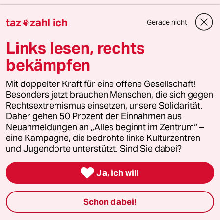
taz
zahl ich
Gerade nicht

Jetzt bestellen
Links lesen, rechts
bekämpfen
11 Kommentare
/
Neueste
Älteste
Mit doppelter Kraft für eine offene Gesellschaft!
Besonders jetzt brauchen Menschen, die sich gegen
Rechtsextremismus einsetzen, unsere Solidarität.
einloggen
Daher gehen 50 Prozent der Einnahmen aus
Neuanmeldungen an „Alles beginnt im Zentrum“ –
Die Kommentarfunktion unter diesem Artikel ist
eine Kampagne, die bedrohte linke Kulturzentren
geschlossen.
und Jugendorte unterstützt. Sind Sie dabei?
Wir öffnen die Kommentarspalte bei ausgewählten
Artikeln für etwa drei Tage –
hier sind sie zu finden
.

Ja, ich will
Schon dabei!