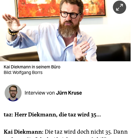
berlin
nord
wahrheit
verlag
verlag
veranstaltungen
Kai Diekmann in seinem Büro
Bild: Wolfgang Borrs
shop
fragen & hilfe
Interview von
Jürn Kruse
unterstützen
taz: Herr Diekmann, die taz wird 35...
abo
genossenschaft
Kai Diekmann:
Die taz wird doch nicht 35. Dann