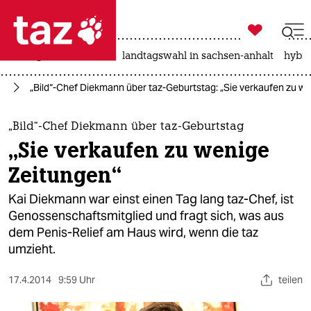

taz zahl ich
niedrigwasser
rente
landtagswahl in sachsen-anhalt
hybri

taz zahl ich
en
„Bild“-Chef Diekmann über taz-Geburtstag: „Sie verkaufen zu w
taz zahl ich
themen
„Bild“-Chef Diekmann über taz-Geburtstag
„Sie verkaufen zu wenige
politik
Zeitungen“
öko
Kai Diekmann war einst einen Tag lang taz-Chef, ist
Genossenschaftsmitglied und fragt sich, was aus
gesellschaft
dem Penis-Relief am Haus wird, wenn die taz
umzieht.
kultur
sport
17.4.2014
9:59 Uhr
teilen