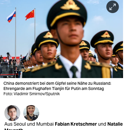
berlin
nord
wahrheit
verlag
verlag
veranstaltungen
shop
China demonstriert bei dem Gipfel seine Nähe zu Russland:
fragen & hilfe
Ehrengarde am Flughafen Tianjin für Putin am Sonntag
Foto: Vladimir Smirnov/Sputnik
unterstützen
abo
genossenschaft
Aus Seoul und Mumbai
Fabian Kretschmer
und
Natalie