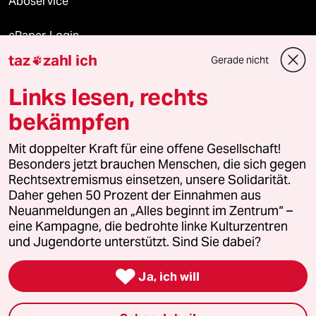
Aboservice
ePaper Login
taz
zahl ich
Gerade nicht

Downloads für Abonnierende
Links lesen, rechts
bekämpfen
© 2026 taz Verlags und Vertriebs GmbH
Alle Rechte vorbehalten. Bei rechtlichen Fragen oder für Genehmigungen
Mit doppelter Kraft für eine offene Gesellschaft!
wenden Sie sich bitte an
lizenzen@taz.de
Besonders jetzt brauchen Menschen, die sich gegen
Rechtsextremismus einsetzen, unsere Solidarität.
Daher gehen 50 Prozent der Einnahmen aus
Feedback
Redaktionsstatut
Kommune-Richtlinien
KI-
Neuanmeldungen an „Alles beginnt im Zentrum“ –
eine Kampagne, die bedrohte linke Kulturzentren
Leitlinie
Informant
Datenschutz
Impressum
AGB
und Jugendorte unterstützt. Sind Sie dabei?
Seitenwende
Einwilligungen widerrufen (Ads)

Ja, ich will