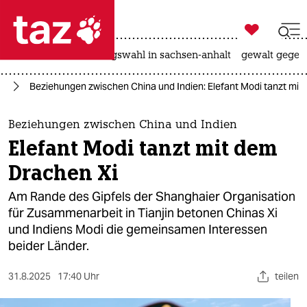

taz zahl ich
hitze
surfen
landtagswahl in sachsen-anhalt
gewalt gegen

taz zahl ich
en
Beziehungen zwischen China und Indien: Elefant Modi tanzt mit
taz zahl ich
themen
Beziehungen zwischen China und Indien
Elefant Modi tanzt mit dem
politik
Drachen Xi
öko
Am Rande des Gipfels der Shanghaier Organisation
für Zusammenarbeit in Tianjin betonen Chinas Xi
gesellschaft
und Indiens Modi die gemeinsamen Interessen
beider Länder.
kultur
sport
31.8.2025
17:40 Uhr
teilen