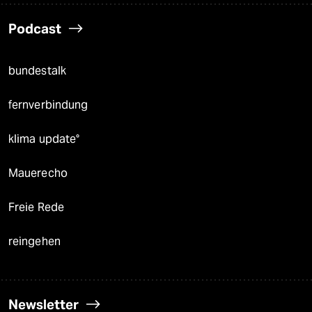
Podcast
bundestalk
fernverbindung
klima update°
Mauerecho
Freie Rede
reingehen
Newsletter