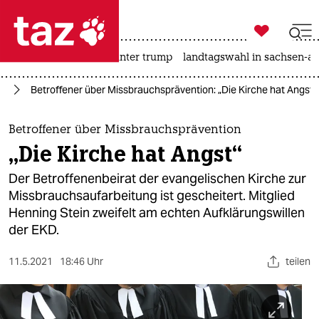

taz zahl ich
nahost-konflikt
usa unter trump
landtagswahl in sachsen-an

taz zahl ich
ag
Betroffener über Missbrauchsprävention: „Die Kirche hat Angst“
taz zahl ich
themen
Betroffener über Missbrauchsprävention
„Die Kirche hat Angst“
politik
Der Betroffenenbeirat der evangelischen Kirche zur
öko
Missbrauchsaufarbeitung ist gescheitert. Mitglied
Henning Stein zweifelt am echten Aufklärungswillen
gesellschaft
der EKD.
kultur
11.5.2021
18:46 Uhr
teilen
sport