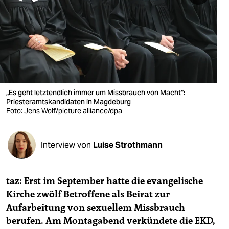
berlin
nord
wahrheit
verlag
verlag
„Es geht letztendlich immer um Missbrauch von Macht“:
Priesteramtskandidaten in Magdeburg
veranstaltungen
Foto: Jens Wolf/picture alliance/dpa
shop
Interview von
Luise Strothmann
fragen & hilfe
unterstützen
taz: Erst im September hatte die evangelische
abo
Kirche zwölf Betroffene als Beirat zur
Aufarbeitung von sexuellem Missbrauch
genossenschaft
berufen. Am Montagabend verkündete die EKD,