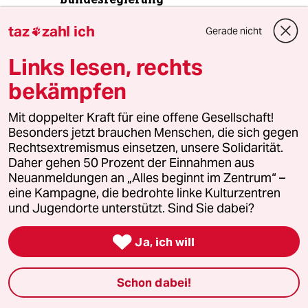
taz
zahl ich
Gerade nicht

taz

Links lesen, rechts
bekämpfen
Folgen Sie uns
Mit doppelter Kraft für eine offene Gesellschaft!
Besonders jetzt brauchen Menschen, die sich gegen
Rechtsextremismus einsetzen, unsere Solidarität.
Ressorts
Daher gehen 50 Prozent der Einnahmen aus
Neuanmeldungen an „Alles beginnt im Zentrum“ –
eine Kampagne, die bedrohte linke Kulturzentren
Politik
und Jugendorte unterstützt. Sind Sie dabei?
Öko

Ja, ich will
Gesellschaft
Schon dabei!
Kultur