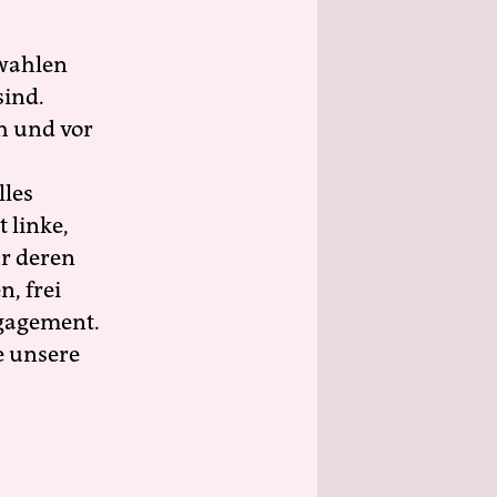
wahlen
sind.
h und vor
lles
 linke,
ür deren
n, frei
ngagement.
e unsere