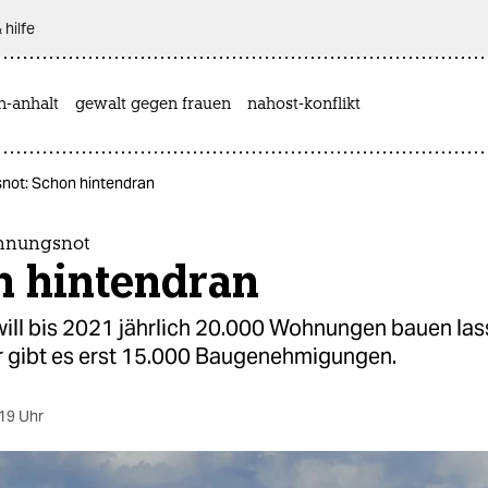
 hilfe
n-anhalt
gewalt gegen frauen
nahost-konflikt
not: Schon hintendran
ohnungsnot
n hintendran
will bis 2021 jährlich 20.000 Wohnungen bauen la
r gibt es erst 15.000 Baugenehmigungen.
19 Uhr