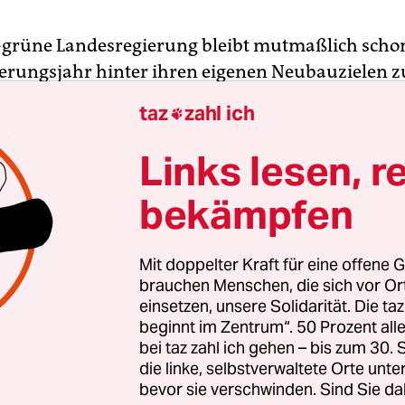
t-grüne Landesregierung bleibt mutmaßlich scho
ierungsjahr hinter ihren eigenen Neubauzielen z
nungen sollen es jährlich bis zum Ende der Wah
taz
zahl ich

 Doch laut Stadtentwicklungssenatorin Katrin Lo
den bislang – nach über drei Viertel des Jahres – 
Links lesen, r
genehmigungen ausgestellt. Weil das immerhin 
bekämpfen
 seien, sprach Lompscher am Dienstag nach der
ung davon, dass man „Licht am Horizont“ sehe.
Mit doppelter Kraft für eine offene G
hatte ihren Senatskollegen zuvor einen Zwische
brauchen Menschen, die sich vor O
einsetzen, unsere Solidarität. Die ta
entwicklungsplan Wohnen 2013“ vorgestellt. Der
beginnt im Zentrum“. 50 Prozent a
rbeit eines 29-köpfigen Begleitgremiums, dem au
bei taz zahl ich gehen – bis zum 30
loge Andrej Holm angehört. Ihn hatte Lompsche
die linke, selbstverwaltete Orte unte
zum Staatssekretär gemacht, dann aber wegen fal
bevor sie verschwinden. Sind Sie da