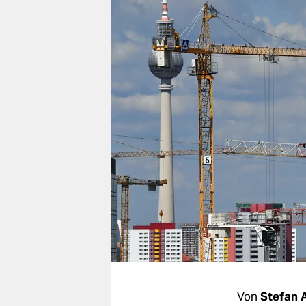
berlin
nord
wahrheit
verlag
verlag
veranstaltungen
shop
fragen & hilfe
unterstützen
abo
genossenschaft
Von
Stefan A