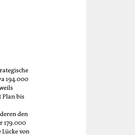
rategische
wa 194.000
weils
 Plan bis
nderen den
r 179.000
e Lücke von