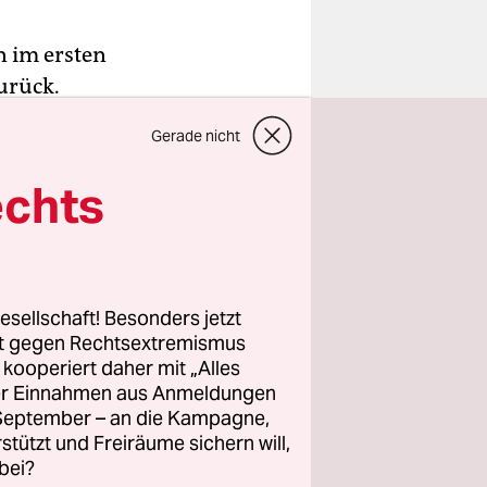
n im ersten
urück.
lperiode
Gerade nicht
mpscher
erst rund
echts
mehr als
esellschaft! Besonders jetzt
nbericht
rt gegen Rechtsextremismus
z kooperiert daher mit „Alles
 entstand
ller Einnahmen aus Anmeldungen
ch der
. September – an die Kampagne,
r Anfang
rstützt und Freiräume sichern will,
scher
bei?