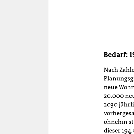
Bedarf: 
Nach Zahle
Planungsgr
neue Wohnu
20.000 neu
2030 jährli
vorherges
ohnehin st
dieser 194