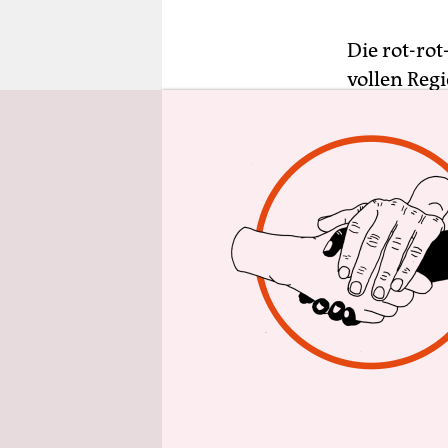
epaper login
Die rot-ro
vollen Reg
20.000 Woh
2021 sein.
(Linke) wur
15.000 Bau
im Vorjahr
Senatssitz
Lompscher 
zum „Stadt
unter Mita
Stadtsozio
2017 erst 