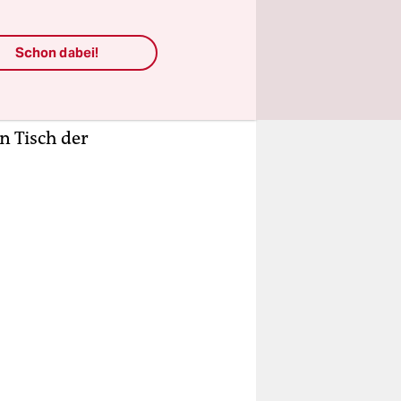
r ist er
tion hatte
Schon dabei!
U-
e
n Tisch der