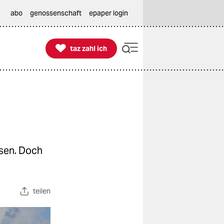
abo
genossenschaft
epaper login

taz zahl ich
taz zahl ich
ssen. Doch
teilen