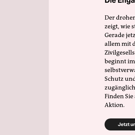
Die Enga
Der drohe
zeigt, wie
Gerade jet
allem mit d
Zivilgesell
beginnt im
selbstverw
Schutz und 
zugänglich
Finden Sie
Aktion.
Jetzt u