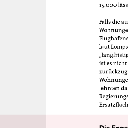
15.000 läss
Falls die 
Wohnungen,
Flughafens
laut Lomp
„langfristi
ist es nich
zurückzugr
Wohnungen 
lehnten da
Regierungs
Ersatzfläc