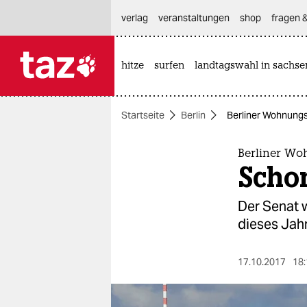
hautnavigation anspringen
hauptinhalt anspringen
footer anspringen
verlag
veranstaltungen
shop
fragen &
hitze
surfen
landtagswahl in sachse

taz zahl ich
taz zahl ich
Startseite
Berlin
Berliner Wohnungs
themen
politik
Berliner W
Scho
öko
Der Senat 
gesellschaft
dieses Jah
kultur
17.10.2017
18:
sport