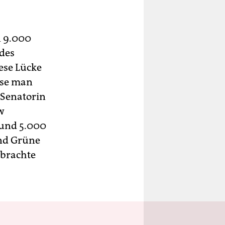
n 9.000
des
ese Lücke
sse man
r Senatorin
w
rund 5.000
und Grüne
 brachte