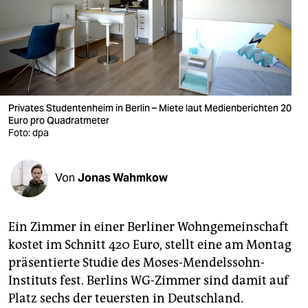
berlin
nord
wahrheit
verlag
Privates Studentenheim in Berlin – Miete laut Medienberichten 20
Euro pro Quadratmeter
verlag
Foto: dpa
veranstaltungen
shop
Von
Jonas Wahmkow
fragen & hilfe
Ein Zimmer in einer Berliner Wohngemeinschaft
unterstützen
kostet im Schnitt 420 Euro, stellt eine am Montag
abo
präsentierte Studie des Moses-Mendelssohn-
Instituts fest. Berlins WG-Zimmer sind damit auf
genossenschaft
Platz sechs der teuersten in Deutschland.