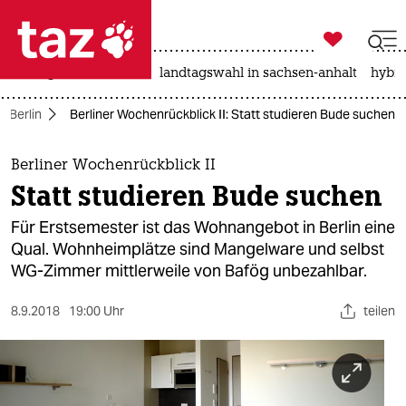

taz zahl ich
niedrigwasser
rente
landtagswahl in sachsen-anhalt
hybri

taz zahl ich
n Berlin
Berliner Wochenrückblick II: Statt studieren Bude suchen
taz zahl ich
themen
Berliner Wochenrückblick II
Statt studieren Bude suchen
politik
Für Erstsemester ist das Wohnangebot in Berlin eine
öko
Qual. Wohnheimplätze sind Mangelware und selbst
WG-Zimmer mittlerweile von Bafög unbezahlbar.
gesellschaft
8.9.2018
19:00 Uhr
teilen
kultur
sport