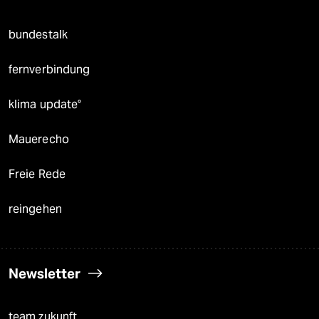
bundestalk
fernverbindung
klima update°
Mauerecho
Freie Rede
reingehen
Newsletter
team zukunft