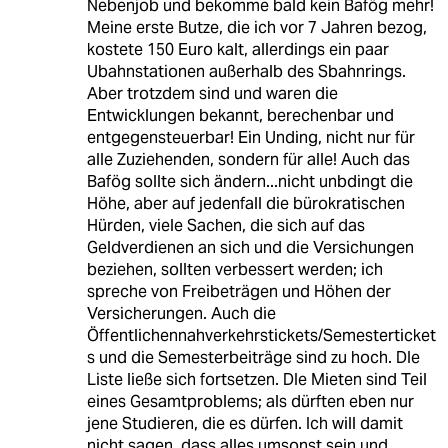
Nebenjob und bekomme bald kein Bafög mehr!
Meine erste Butze, die ich vor 7 Jahren bezog,
kostete 150 Euro kalt, allerdings ein paar
Ubahnstationen außerhalb des Sbahnrings.
Aber trotzdem sind und waren die
Entwicklungen bekannt, berechenbar und
entgegensteuerbar! Ein Unding, nicht nur für
alle Zuziehenden, sondern für alle! Auch das
Bafög sollte sich ändern...nicht unbdingt die
Höhe, aber auf jedenfall die bürokratischen
Hürden, viele Sachen, die sich auf das
Geldverdienen an sich und die Versichungen
beziehen, sollten verbessert werden; ich
spreche von Freibeträgen und Höhen der
Versicherungen. Auch die
Öffentlichennahverkehrstickets/Semesterticket
s und die Semesterbeiträge sind zu hoch. DIe
Liste ließe sich fortsetzen. DIe Mieten sind Teil
eines Gesamtproblems; als dürften eben nur
jene Studieren, die es dürfen. Ich will damit
nicht sagen, dass alles umsonst sein und