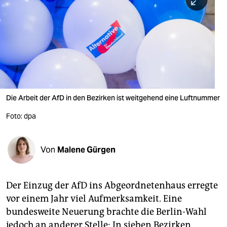
berlin
nord
wahrheit
verlag
verlag
Die Arbeit der AfD in den Bezirken ist weitgehend eine Luftnummer
veranstaltungen
Foto: dpa
shop
fragen & hilfe
Von
Malene Gürgen
unterstützen
Der Einzug der AfD ins Abgeordnetenhaus erregte
abo
vor einem Jahr viel Aufmerksamkeit. Eine
genossenschaft
bundesweite Neuerung brachte die Berlin-Wahl
jedoch an anderer Stelle: In sieben Bezirken