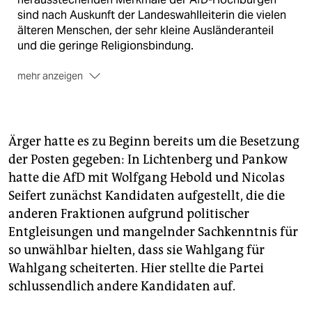
sind nach Auskunft der Landeswahlleiterin die vielen
älteren Menschen, der sehr kleine Ausländeranteil
und die geringe Religionsbindung.
mehr anzeigen
Direkt keine Chance
Von einem Direktmandat war die
Partei dennoch weit entfernt. Zu fest sitzen in den
Bezirken, in denen die AfD stark ist, die KandidatInnen
Ärger hatte es zu Beginn bereits um die Besetzung
der Linken im Sattel: In Marzahn-Hellersdorf landete
der Posten gegeben: In Lichtenberg und Pankow
die AfD-Direktkandidatin Jeannette Auricht zwar nur
hatte die AfD mit Wolfgang Hebold und Nicolas
knapp hinter der CDU-Landeschefin Monika Grütters
auf Platz 3, von der Linken-Kandidatin Petra Pau auf
Seifert zunächst Kandidaten aufgestellt, die die
dem Spitzenplatz trennten sie jedoch satte 15
anderen Fraktionen aufgrund politischer
Prozent. Zweitstimme AfD, Erststimme Linke: In den
Entgleisungen und mangelnder Sachkenntnis für
östlichen Bezirken offenbar eine weit verbreitete
so unwählbar hielten, dass sie Wahlgang für
Wahlentscheidung.
(mgu)
Wahlgang scheiterten. Hier stellte die Partei
schlussendlich andere Kandidaten auf.