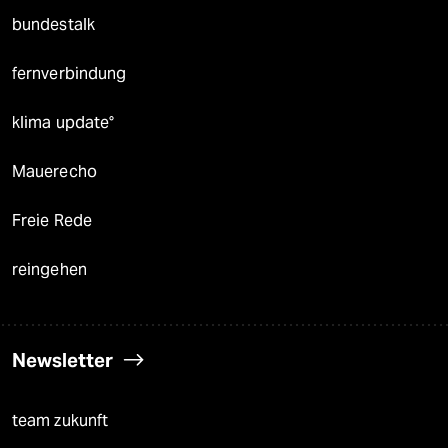
bundestalk
fernverbindung
klima update°
Mauerecho
Freie Rede
reingehen
Newsletter
team zukunft