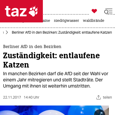

taz zahl ich
hitze
krieg in der ukraine
niedrigwasser
waldbrände

taz zahl ich
lin
Berliner AfD in den Bezirken: Zuständigkeit: entlaufene Katzen
taz zahl ich
themen
Berliner AfD in den Bezirken
Zuständigkeit: entlaufene
politik
Katzen
öko
In manchen Bezirken darf die AfD seit der Wahl vor
einem Jahr mitregieren und stellt Stadträte. Der
gesellschaft
Umgang mit ihnen ist weiterhin umstritten.
kultur
22.11.2017
14:40 Uhr
teilen
sport