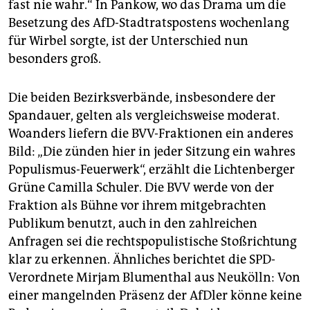
fast nie wahr.“ In Pankow, wo das Drama um die
es immer wieder Appelle gegen die Normalisierung
Besetzung des AfD-Stadtratspostens wochenlang
der Partei. Kritik gab es in diesem Zusammenhang vor
allem im letzten März, als CDU und FDP gemeinsam
für Wirbel sorgte, ist der Unterschied nun
mit der AfD einen Antrag einbrachten. Ein bis dahin
besonders groß.
bundesweit einmaliger Vorgang, der auch in Berlin
bislang ein Einzelfall blieb.
(mgu)
Die beiden Bezirksverbände, insbesondere der
Spandauer, gelten als vergleichsweise moderat.
Woanders liefern die BVV-Fraktionen ein anderes
Bild: „Die zünden hier in jeder Sitzung ein wahres
Populismus-Feuerwerk“, erzählt die Lichtenberger
Grüne Camilla Schuler. Die BVV werde von der
Fraktion als Bühne vor ihrem mitgebrachten
Publikum benutzt, auch in den zahlreichen
Anfragen sei die rechtspopulistische Stoßrichtung
klar zu erkennen. Ähnliches berichtet die SPD-
Verordnete Mirjam Blumenthal aus Neukölln: Von
einer mangelnden Präsenz der AfDler könne keine