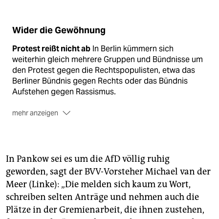
Wider die Gewöhnung
Protest reißt nicht ab
In Berlin kümmern sich
weiterhin gleich mehrere Gruppen und Bündnisse um
den Protest gegen die Rechtspopulisten, etwa das
Berliner Bündnis gegen Rechts oder das Bündnis
Aufstehen gegen Rassismus.
mehr anzeigen
Next Stop Hannover
Der nächste große
Protesttermin findet allerdings nicht in Berlin statt:
Wenn die AfD am ersten Dezemberwochenende in
In Pankow sei es um die AfD völlig ruhig
Hannover zum Bundesparteitag zusammenkommt,
geworden, sagt der BVV-Vorsteher Michael van der
soll das von Protesten begleitet werden. Auch aus
Meer (Linke): „Die melden sich kaum zu Wort,
Berlin sind bereits mehrere Busse mit
DemonstrantInnen angekündigt.
schreiben selten Anträge und nehmen auch die
Plätze in der Gremienarbeit, die ihnen zustehen,
Kritik im Parlament
Auch im Abgeordnetenhaus gibt