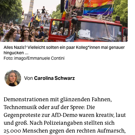
berlin
nord
wahrheit
verlag
Alles Nazis? Vielleicht sollten ein paar Kolleg*innen mal genauer
verlag
hingucken …
Foto: imago/Emmanuele Contini
veranstaltungen
shop
Von
Carolina Schwarz
fragen & hilfe
Demonstrationen mit glänzenden Fahnen,
unterstützen
Technomusik oder auf der Spree: Die
abo
Gegenproteste zur AfD-Demo waren kreativ, laut
und groß. Nach Polizeiangaben stellten sich
genossenschaft
25.000 Menschen gegen den rechten Aufmarsch,