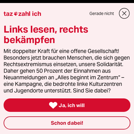
taz
zahl ich
Gerade nicht

Veranstaltungen
Links lesen, rechts
bekämpfen
Demnächst
Mit doppelter Kraft für eine offene Gesellschaft!
Vor Ort
Besonders jetzt brauchen Menschen, die sich gegen
Rechtsextremismus einsetzen, unsere Solidarität.
Live im Stream
Daher gehen 50 Prozent der Einnahmen aus
Neuanmeldungen an „Alles beginnt im Zentrum“ –
Vergangene
eine Kampagne, die bedrohte linke Kulturzentren
und Jugendorte unterstützt. Sind Sie dabei?
taz lab 2027

Ja, ich will
Schon dabei!
Mehr taz Lesestoff