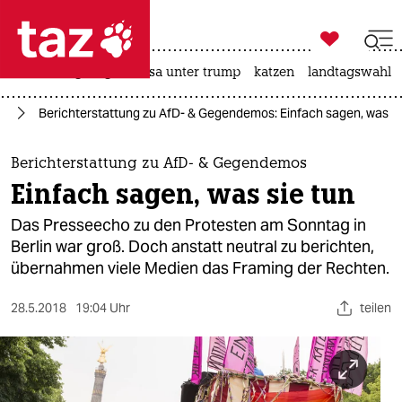

taz zahl ich
hitze
bergsteigen
usa unter trump
katzen
landtagswahl i

taz zahl ich
ts
Berichterstattung zu AfD- & Gegendemos: Einfach sagen, was si
taz zahl ich
themen
Berichterstattung zu AfD- & Gegendemos
Einfach sagen, was sie tun
politik
Das Presseecho zu den Protesten am Sonntag in
öko
Berlin war groß. Doch anstatt neutral zu berichten,
übernahmen viele Medien das Framing der Rechten.
gesellschaft
28.5.2018
19:04 Uhr
teilen
kultur
sport