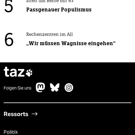
5
Streit um Rente mit 63
Passgenauer Populismus
6
Rechenzentren im All
„Wir müssen Wagnisse eingehen“
taz

Folgen Sie uns
Ressorts
Politik