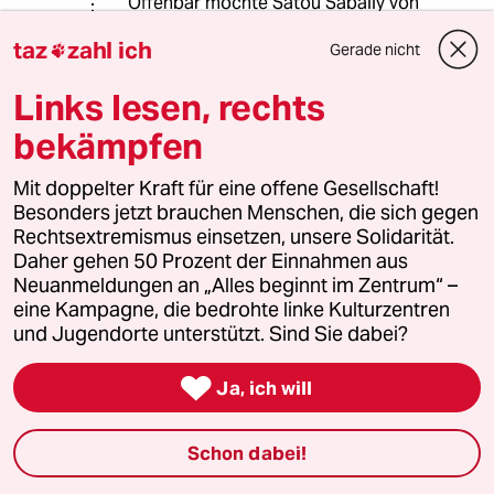
Offenbar möchte Satou Sabally von
ihrem Sport leben können. Wenn das
taz
zahl ich
Gerade nicht
in Deutschland nicht in

angemessener Weise geht, sollten
Links lesen, rechts
wir uns vielleicht eher darüber
Gedanken machen. Ich hatte nicht
bekämpfen
den Eindruck, dass sie grundsätzlich
lieber in Russland wäre als in
Mit doppelter Kraft für eine offene Gesellschaft!
Deutschland.
Besonders jetzt brauchen Menschen, die sich gegen
Rechtsextremismus einsetzen, unsere Solidarität.
Daher gehen 50 Prozent der Einnahmen aus
meistkommentiert
Neuanmeldungen an „Alles beginnt im Zentrum“ –
eine Kampagne, die bedrohte linke Kulturzentren
und Jugendorte unterstützt. Sind Sie dabei?
1
Wehrplicht in Deutschland
Zwangsdienst ist nie gut, auch nicht für

Ja, ich will
eine gute Sache
Schon dabei!
Linken-Politikerin von Angern zur Rente