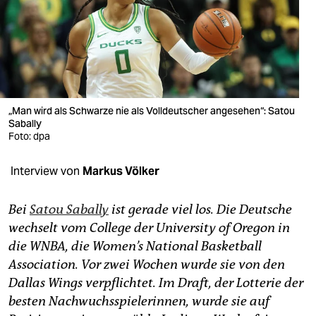
berlin
nord
wahrheit
verlag
„Man wird als Schwarze nie als Volldeutscher angesehen“: Satou
verlag
Sabally
Foto: dpa
veranstaltungen
Interview von
Markus Völker
shop
fragen & hilfe
Bei
Satou Sabally
ist gerade viel los. Die Deutsche
wechselt vom College der University of Oregon in
unterstützen
die WNBA, die Women’s National Basketball
abo
Association. Vor zwei Wochen wurde sie von den
Dallas Wings verpflichtet. Im Draft, der Lotterie der
genossenschaft
besten Nachwuchsspielerinnen, wurde sie auf