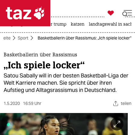

taz zahl ich
bergsteigen
usa unter trump
katzen
landtagswahl in sachs

taz zahl ich
tseite
Sport
Basketballerin über Rassismus: „Ich spiele locker“
taz zahl ich
themen
Basketballerin über Rassismus
„Ich spiele locker“
politik
Satou Sabally will in der besten Basketball-Liga der
öko
Welt Karriere machen. Sie spricht über ihren
Aufstieg und Alltagsrassismus in Deutschland.
gesellschaft
1.5.2020
16:59 Uhr
teilen
kultur
sport