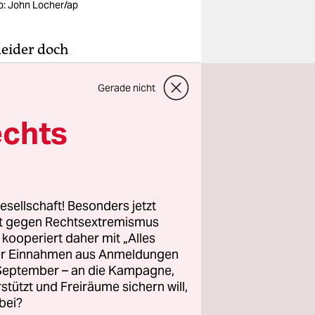
o: John Locher/ap
eider doch
Gerade nicht
oß
York
echts
Satou. Die
 beim
 ihres
 hoch wie
esellschaft! Besonders jetzt
t 2020 für
rt gegen Rechtsextremismus
z kooperiert daher mit „Alles
ller Einnahmen aus Anmeldungen
. September – an die Kampagne,
chdem auf
rstützt und Freiräume sichern will,
das Trikot
bei?