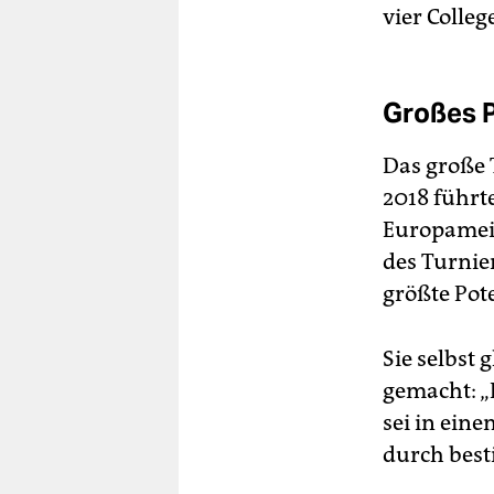
vier Colle
Großes P
Das große 
2018 führt
Europameis
des Turnier
größte Pote
Sie selbst 
gemacht: „
sei in eine
durch bes