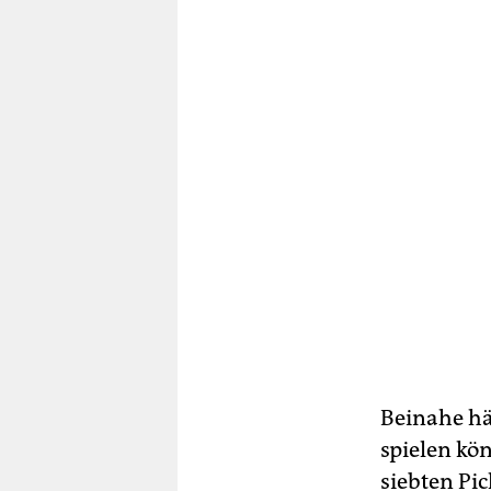
Beinahe hä
spielen kö
siebten Pic