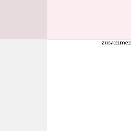
ihres neue
Sabally – 
abgeklärte
Satou auf d
University
zusammen C