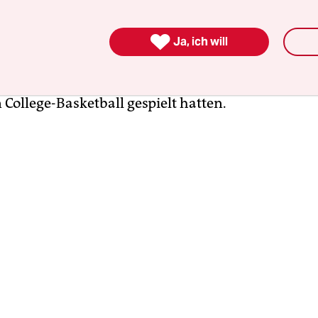
n Arbeitgebers in die Kamera gehalten hatte, ga
im schwarzen Abendkleid und breit grinsend – ein

s Interview: „Das war mein Traum, seit ich zus
Ja, ich will
em Platz stand“, sagte die 22-Jährige mit Blick auf
 of Oregon, für deren Team beide Schwestern zwei
ollege-Basketball gespielt hatten.