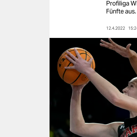
berlin
Profiliga W
Fünfte aus.
nord
wahrheit
12.4.2022
15:2
verlag
verlag
veranstaltungen
shop
fragen & hilfe
unterstützen
abo
genossenschaft