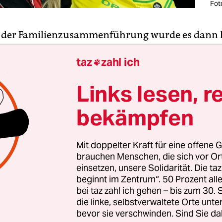
Fot
t der Familienzusammenführung wurde es dann l
ichts. Das wäre eine Geschichte gewesen, die die
taz
zahl ich
arketingabteilung der WNBA
sicherlich gern gr

n hätte. Aber Nyara Sabally wird künftig in New 
Links lesen, r
spielen, nicht in Dallas wie ihre große Schwester 
r beiden deutschen Nationalspielerinnen wurde
bekämpfen
hen Draft der WNBA als fünfte Nachwuchsspielerin
von New York Liberty ausgewählt – nicht ganz so
Mit doppelter Kraft für eine offene G
ster,
die an zweiter Stelle gedraftet wurde
und sei
brauchen Menschen, die sich vor O
 Wings im weiblichen Ableger der NBA spielt.
einsetzen, unsere Solidarität. Die ta
beginnt im Zentrum“. 50 Prozent a
bei taz zahl ich gehen – bis zum 30
 Überraschung war das nicht. Nur Sekunden na
die linke, selbstverwaltete Orte unte
in New York ihr Name aufgerufen wurde und sie 
bevor sie verschwinden. Sind Sie da