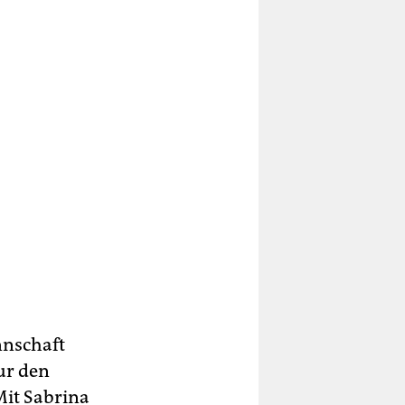
nnschaft
ur den
Mit Sabrina