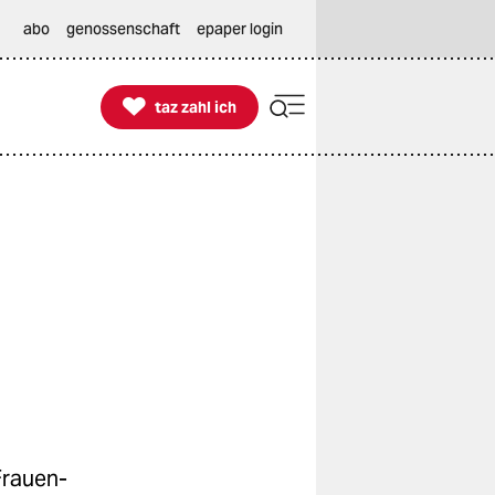
abo
genossenschaft
epaper login

taz zahl ich
taz zahl ich
Frauen-