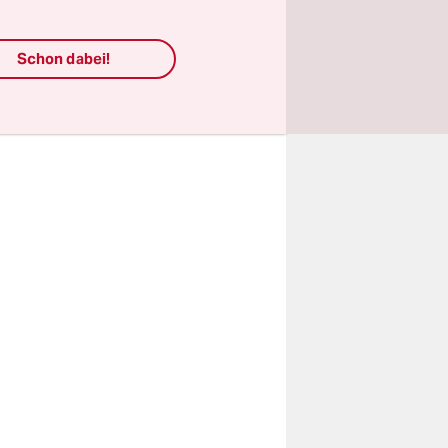
b Nyara
ammen mit
Schon dabei!
 die
 Jahre lang