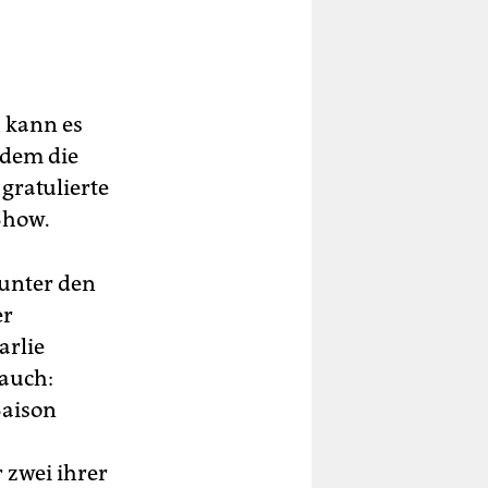
h kann es
 dem die
gratulierte
Show.
 unter den
er
arlie
auch:
Saison
 zwei ihrer