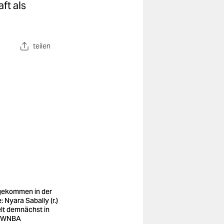
ft als
teilen
ekommen in der
e: Nyara Sabally (r.)
elt demnächst in
r WNBA