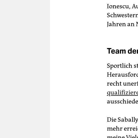
Ionescu, A
Schwestern
Jahren an 
Team der
Sportlich 
Herausford
recht uner
qualifizie
ausschiede
Die Saball
mehr erreic
meine Viel