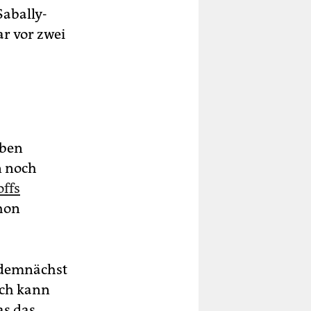
Sabally-
r vor zwei
lben
n noch
offs
chon
e demnächst
ich kann
as das