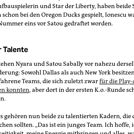
ufbauspielerin und Star der Liberty, haben beide 
 schon bei den Oregon Ducks gespielt, Ionescu wa
Nummer eins vor Satou gedraftet worden.
 Talente
stehen Nyara und Satou Sabally vor nahezu derse
erung: Sowohl Dallas als auch New York besitze
fahrene Teams, die sich zuletzt zwar
für die Play-
ren konnten
, aber dort in der ersten K.o.-Runde s
n.
ys gehören nun beide zu talentierten Kadern, di
hen sollten. „Das ist ein junges Team. Ich hoffe, 
seitigkeit, meine Energie mitbringen und alles, w