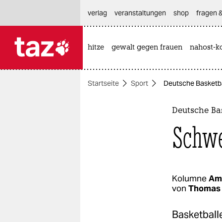
hautnavigation anspringen
hauptinhalt anspringen
footer anspringen
verlag
veranstaltungen
shop
fragen &
hitze
gewalt gegen frauen
nahost-ko

taz zahl ich
taz zahl ich
Startseite
Sport
Deutsche Basketba
themen
politik
Deutsche Ba
Schwe
öko
gesellschaft
kultur
Kolumne
Am
von
Thomas 
sport
Basketballe