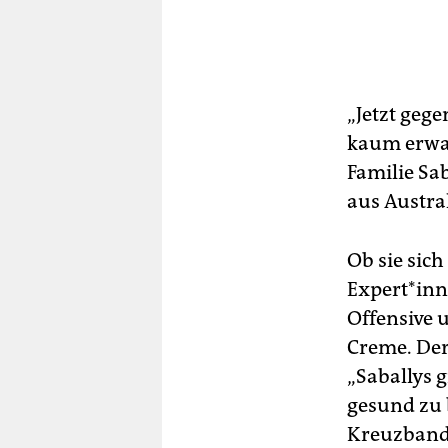
„Jetzt geg
kaum erwar
Familie Sa
aus Austr
Ob sie sic
Ex­per­t*in
Offensive u
Creme. Der
„Saballys 
gesund zu 
Kreuzbandr