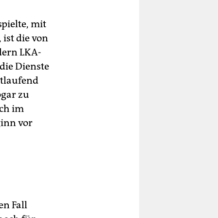
spielte, mit
ist die von
dern LKA-
 die Dienste
rtlaufend
ogar zu
ich im
ginn vor
n Fall