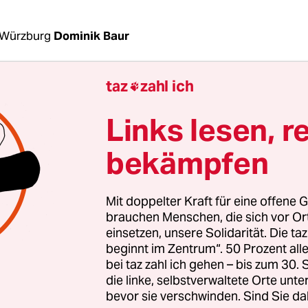
 Würzburg
Dominik Baur
taz
zahl ich

Landgericht, Sitzungssaal C 017, Montagmittag:
einem Klappmesser, macht eine kräftige Handbew
Links lesen, r
ingt auf, und – der Mann ist erstaunt. Von seiner
n her, so meint er, sei dieses Messer eigentlich n
bekämpfen
ich auf diese Weise öffnen zu lassen. Er versucht 
e Male, jetzt vergeblich. Der Herr heißt Dieter Sti
Mit doppelter Kraft für eine offene G
rte. Heute erklärt er dem Gericht die Funktionsw
brauchen Menschen, die sich vor O
sers der Firma Fox Knives, Typ Trendy.
einsetzen, unsere Solidarität. Die ta
beginnt im Zentrum“. 50 Prozent a
bei taz zahl ich gehen – bis zum 30
ist ein wesentliches Detail im Prozess gegen Mar
die linke, selbstverwaltete Orte unte
 Mitglied der Regensburger Rockergang Bandid
bevor sie verschwinden. Sind Sie da