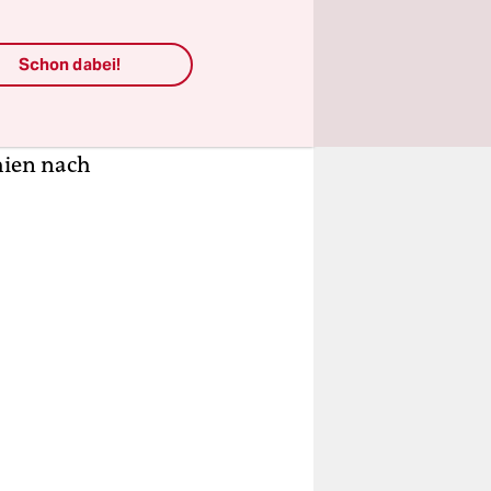
t, der
 Sommer
Schon dabei!
o befand
hien nach