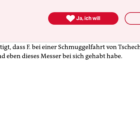
n dieses Messers wurde der Fall wieder aufgeroll
zwei Jahren hier verhandelt wurde. F. wurde im

Ja, ich will
er Haftstrafe von fast sieben Jahren Haft wegen
els und -schmuggels verurteilt. Doch damals, s
gerichtshof, habe das Gericht nicht genügend
tigt, dass F. bei einer Schmuggelfahrt von Tschec
d eben dieses Messer bei sich gehabt habe.