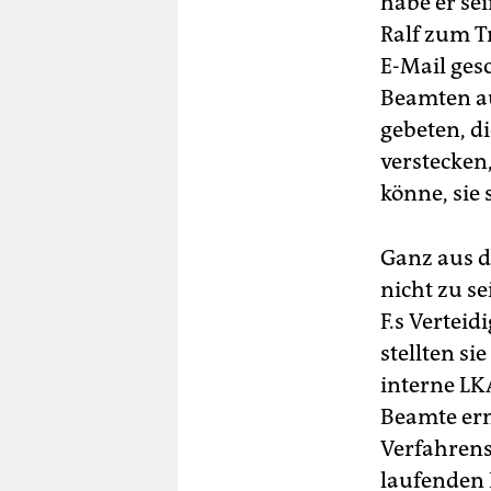
habe er se
Ralf zum T
E-Mail ges
Beamten au
gebeten, d
verstecken
könne, sie
Ganz aus d
nicht zu s
F.s Vertei
stellten s
interne LK
Beamte ern
Verfahrens
laufenden 