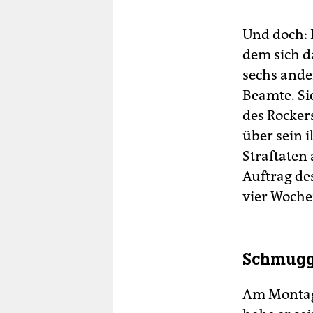
Und doch: I
dem sich d
sechs ande
Beamte. Sie
des Rocker
über sein i
Straftaten 
Auftrag des
vier Woche
Schmugg
Am Montag 