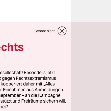
Gerade nicht
 Ein Mann
egung, das
echts
icht darauf
es noch ein
efel und ist
esellschaft! Besonders jetzt
eise dieses
rt gegen Rechtsextremismus
z kooperiert daher mit „Alles
ller Einnahmen aus Anmeldungen
. September – an die Kampagne,
io F., einem
rstützt und Freiräume sichern will,
os. Denn
bei?