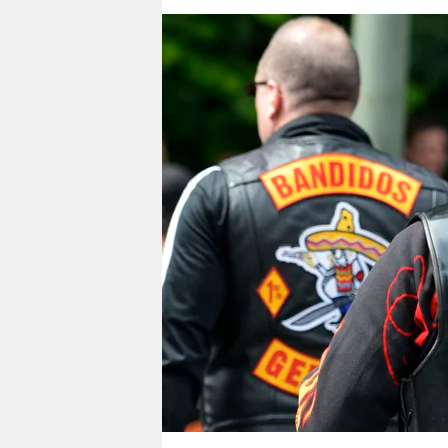
berlin
nord
wahrheit
verlag
verlag
veranstaltungen
shop
fragen & hilfe
unterstützen
abo
genossenschaft