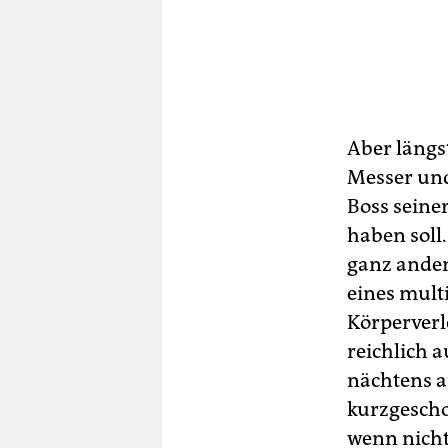
Aber längs
Messer und
Boss seine
haben soll
ganz ander
eines mult
Körperverl
reichlich 
nächtens au
kurzgescho
wenn nicht