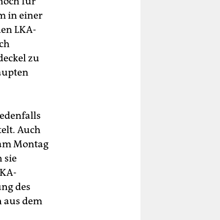
noch für
m in einer
den LKA-
och
deckel zu
haupten
edenfalls
elt. Auch
h am Montag
 sie
LKA-
ung des
en aus dem