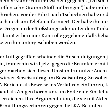
inem V-Mann-Führer bescheid gegeben. „Ich soll 
reffen zehn Gramm Stoff mitbringen“, habe er ih
chrieben. Vor der Fahrt nach Tschechien habe er 
ch noch am Telefon informiert. Der habe ihn n
ie Drogen in der Stoßstange oder unter dem Tank
, damit er bei einer Kontrolle gegebenenfalls be
 seien ihm untergeschoben worden.
er Luft gegriffen scheinen die Anschuldigungen j
ein, immerhin wird jetzt gegen die Beamten ermitt
diger machen sich diesen Umstand zunutze: Auc
ie wieder Beweisantrag um Beweisantrag. So wollen
A-Berichte als Beweise ins Verfahren einführen, 
eut als Zeugen hören und am Ende eine Einstell
 erreichen. Ihre Argumentation, die sie mit Akt
Ermittlungsverfahren gegen die LKA-Beamten