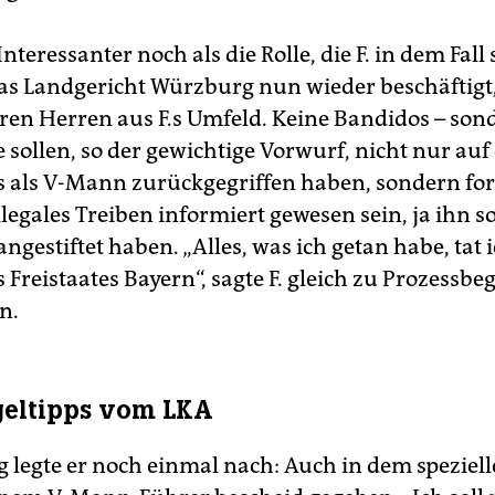
nteressanter noch als die Rolle, die F. in dem Fall 
as Landgericht Würzburg nun wieder beschäftigt, 
ren Herren aus F.s Umfeld. Keine Bandidos – son
 sollen, so der gewichtige Vorwurf, nicht nur auf
s als V-Mann zurückgegriffen haben, sondern fo
llegales Treiben informiert gewesen sein, ja ihn s
angestiftet haben. „Alles, was ich getan habe, tat 
 Freistaates Bayern“, sagte F. gleich zu Prozessbe
n.
eltipps vom LKA
legte er noch einmal nach: Auch in dem spezielle