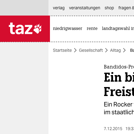
hautnavigation anspringen
hauptinhalt anspringen
footer anspringen
verlag
veranstaltungen
shop
fragen &
niedrigwasser
rente
landtagswahl i

taz zahl ich
taz zahl ich
Startseite
Gesellschaft
Alltag
B
themen
politik
Bandidos-Pr
Ein b
öko
Freis
gesellschaft
Ein Rocker 
kultur
im staatlic
sport
7.12.2015
19:3