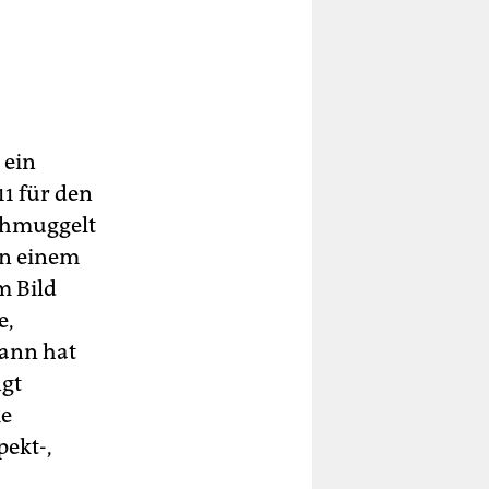
 ein
1 für den
chmuggelt
in einem
m Bild
e,
Mann hat
ngt
ie
pekt-,