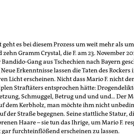
t geht es bei diesem Prozess um weit mehr als um
 zehn Gramm Crystal, die F. am 23. November 201
r Bandido-Gang aus Tschechien nach Bayern ges
. Neue Erkenntnisse lassen die Taten des Rockers 
en Licht erscheinen. Nicht dass Mario F. nicht de
iplen Straftäters entsprochen hätte: Drogendelikt
etzung, Schmuggel, Betrug und und und... Der 
auf dem Kerbholz, man möchte ihm nicht unbedi
f der Straße begegnen. Seine stattliche Statur, d
renen Haare – sie tun das Ihrige, um Mario F. res
 gar furchteinflößend erscheinen zu lassen.