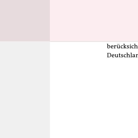
genau wege
schon vor 
2013 zu ein
Drogenhand
der Bundes
berücksich
Deutschlan