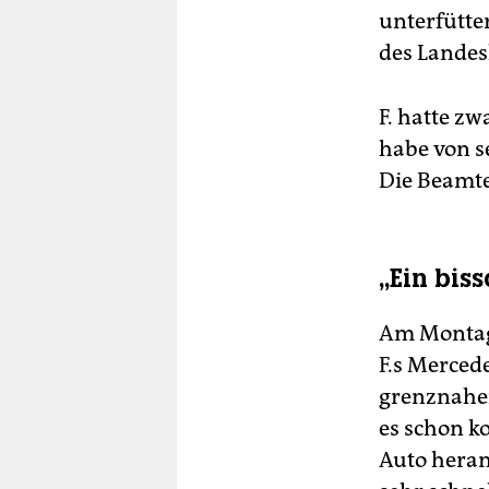
unterfütte
des Landes
F. hatte z
habe von s
Die Beamte
„Ein bis
Am Montag 
F.s Merced
grenznahen
es schon ko
Auto heran