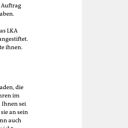
 Auftrag
haben.
das LKA
ngestiftet.
te ihnen.
aden, die
ahren im
 Ihnen sei
sie an sein
ann auch