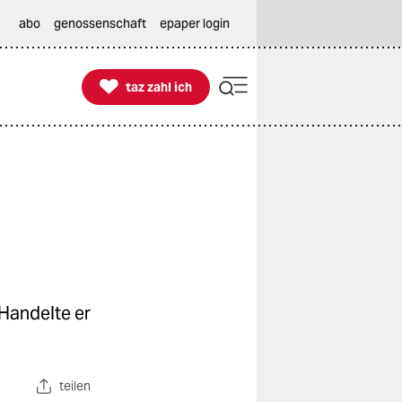
abo
genossenschaft
epaper login

taz zahl ich
taz zahl ich
 Handelte er
teilen