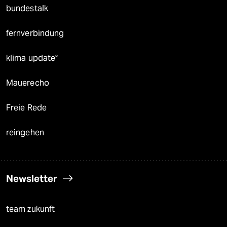
bundestalk
fernverbindung
klima update°
Mauerecho
Freie Rede
reingehen
Newsletter
team zukunft