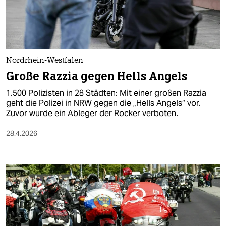
berlin
nord
wahrheit
Nordrhein-Westfalen
verlag
Große Razzia gegen Hells Angels
verlag
1.500 Polizisten in 28 Städten: Mit einer großen Razzia
geht die Polizei in NRW gegen die „Hells Angels“ vor.
veranstaltungen
Zuvor wurde ein Ableger der Rocker verboten.
shop
28.4.2026
fragen & hilfe
unterstützen
abo
genossenschaft