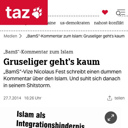

taz zahl ich
hitze
krieg in der ukraine
us-demokraten
nahost-konflikt

taz zahl ich
Medien
„BamS“-Kommentar zum Islam: Gruseliger geht's kaum
taz zahl ich
themen
„BamS“-Kommentar zum Islam
Gruseliger geht's kaum
politik
„BamS“-Vize Nicolaus Fest schreibt einen dummen
öko
Kommentar über den Islam. Und suhlt sich danach
in seinem Shitstorm.
gesellschaft
27.7.2014
16:26 Uhr
teilen
kultur
sport