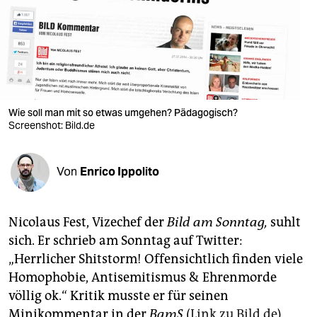
berlin
nord
wahrheit
verlag
Wie soll man mit so etwas umgehen? Pädagogisch?
verlag
Screenshot: Bild.de
veranstaltungen
Von
Enrico Ippolito
shop
fragen & hilfe
Nicolaus Fest, Vizechef der
Bild am Sonntag,
suhlt
unterstützen
sich. Er schrieb am Sonntag auf Twitter:
„Herrlicher Shitstorm! Offensichtlich finden viele
abo
Homophobie, Antisemitismus & Ehrenmorde
genossenschaft
völlig ok.“ Kritik musste er für seinen
Minikommentar in der
BamS
(
Link zu Bild.de
)