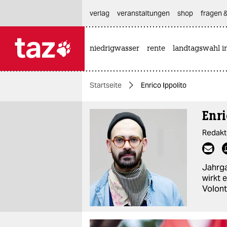
hautnavigation anspringen
hauptinhalt anspringen
footer anspringen
verlag
veranstaltungen
shop
fragen &
niedrigwasser
rente
landtagswahl i

taz zahl ich
taz zahl ich
Startseite
Enrico Ippolito
themen
Enri
politik
Redakt
öko
gesellschaft
Jahrga
wirkt 
kultur
Volont
sport