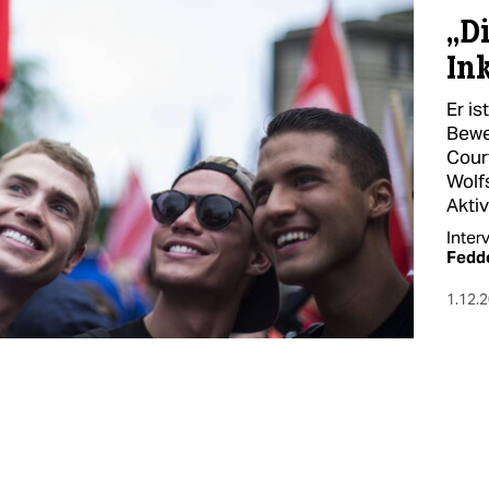
„Di
In
Er is
Bewe
Cour
Wolf
Akti
Inter
Fedd
1.12.