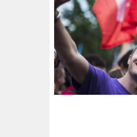
berlin
nord
wahrheit
verlag
verlag
veranstaltungen
shop
fragen & hilfe
unterstützen
abo
genossenschaft