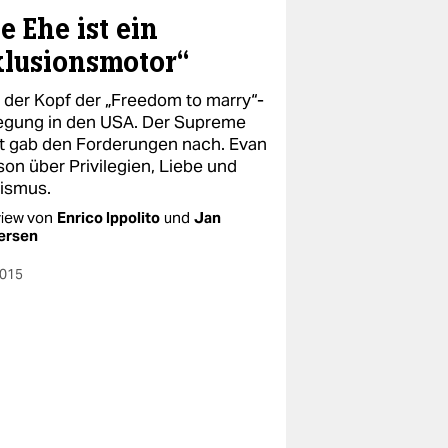
e Ehe ist ein
klusionsmotor“
t der Kopf der „Freedom to marry“-
gung in den USA. Der Supreme
t gab den Forderungen nach. Evan
son über Privilegien, Liebe und
vismus.
view von
Enrico Ippolito
und
Jan
ersen
2015