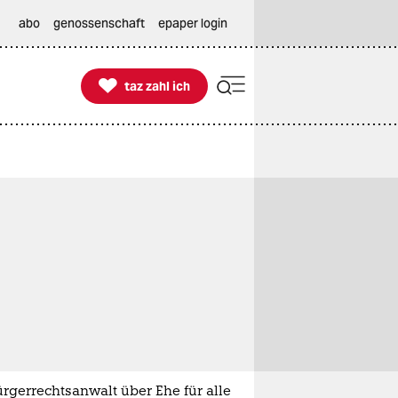
abo
genossenschaft
epaper login

taz zahl ich
taz zahl ich
rgerrechtsanwalt über Ehe für alle