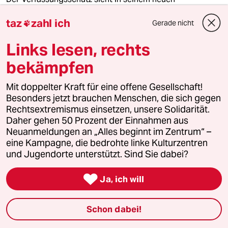
Jahresbericht Gefahren in allen Bereichen. Der neurechte
Antaios-Verlag ist nun „gesichert rechtsextrem“.
taz
zahl ich
Gerade nicht

Von
Konrad Litschko
Links lesen, rechts
bekämpfen
Mit doppelter Kraft für eine offene Gesellschaft!
Besonders jetzt brauchen Menschen, die sich gegen
Rechtsextremismus einsetzen, unsere Solidarität.
Daher gehen 50 Prozent der Einnahmen aus
Neuanmeldungen an „Alles beginnt im Zentrum“ –
eine Kampagne, die bedrohte linke Kulturzentren
und Jugendorte unterstützt. Sind Sie dabei?

Ja, ich will
Schon dabei!
10 Wochen taz + Sachbuch „Autoritäre Rebellion“