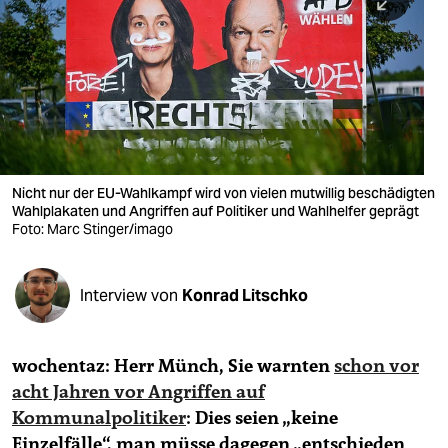
berlin
nord
wahrheit
verlag
verlag
Nicht nur der EU-Wahlkampf wird von vielen mutwillig beschädigten
Wahlplakaten und Angriffen auf Politiker und Wahlhelfer geprägt
veranstaltungen
Foto: Marc Stinger/imago
shop
fragen & hilfe
Interview von
Konrad Litschko
unterstützen
wochentaz: Herr Münch, Sie warnten
schon vor
abo
acht Jahren vor Angriffen auf
genossenschaft
Kommunalpolitiker
: Dies seien „keine
Einzelfälle“, man müsse dagegen „entschieden