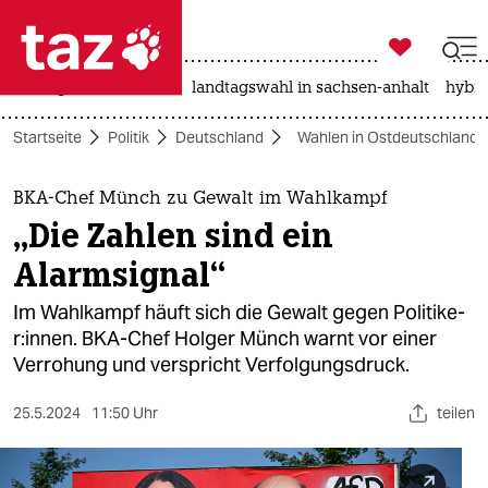

taz zahl ich
niedrigwasser
rente
landtagswahl in sachsen-anhalt
hybri

taz zahl ich
Startseite
Politik
Deutschland
Wahlen in Ostdeutschland 
taz zahl ich
themen
BKA-Chef Münch zu Gewalt im Wahlkampf
„Die Zahlen sind ein
politik
Alarmsignal“
öko
Im Wahlkampf häuft sich die Gewalt gegen Po­li­ti­ke­
r:in­nen. BKA-Chef Holger Münch warnt vor einer
gesellschaft
Verrohung und verspricht Verfolgungsdruck.
kultur
25.5.2024
11:50 Uhr
teilen
sport