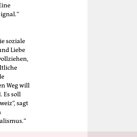
Eine
Signal.“
e soziale
und Liebe
vollziehen,
ltliche
de
en Weg will
 Es soll
eiz“, sagt
m
alismus.“