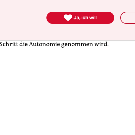
n die es gehen soll, entspricht nicht mehr dem, w
 Jahre ausgemacht hat.“ Auf Anfrage der taz konkr

ss sie seit einem Jahr schon eine neue Führung au
Ja, ich will
d hätten. Da jetzt auch eine übergeordnete inhal
s Deutschland kommen soll, habe sie das Gefühl,
r Schritt die Autonomie genommen wird.