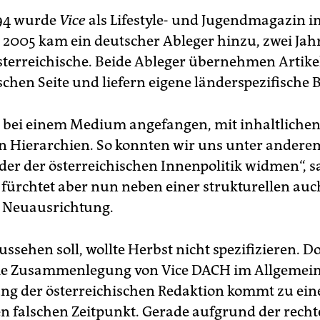
994 wurde
Vice
als Lifestyle- und Jugendmagazin 
 2005 kam ein deutscher Ableger hinzu, zwei Jahr
sterreichische. Beide Ableger übernehmen Artike
chen Seite und liefern eigene länderspezifische B
 bei einem Medium angefangen, mit inhaltlichen
n Hierarchien. So konnten wir uns unter andere
er der österreichischen Innenpolitik widmen“, 
e fürchtet aber nun neben einer strukturellen auc
e Neuausrichtung.
ussehen soll, wollte Herbst nicht spezifizieren. Do
 die Zusammenlegung von Vice DACH im Allgemein
g der österreichischen Redaktion kommt zu ei
 falschen Zeitpunkt. Gerade aufgrund der rech