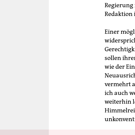
Regierung 
Redaktion i
Einer mögl
widerspric
Gerechtigk
sollen ihre
wie der Ein
Neuausrich
vermehrt a
ich auch w
weiterhin 
Himmelreic
unkonvent