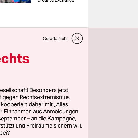
Creative Exchange
Gerade nicht
ria
. Das
echts
 am
es Teams
 aktuelle
esellschaft! Besonders jetzt
rt gegen Rechtsextremismus
ter
z kooperiert daher mit „Alles
ller Einnahmen aus Anmeldungen
. September – an die Kampagne,
rstützt und Freiräume sichern will,
 „Die
bei?