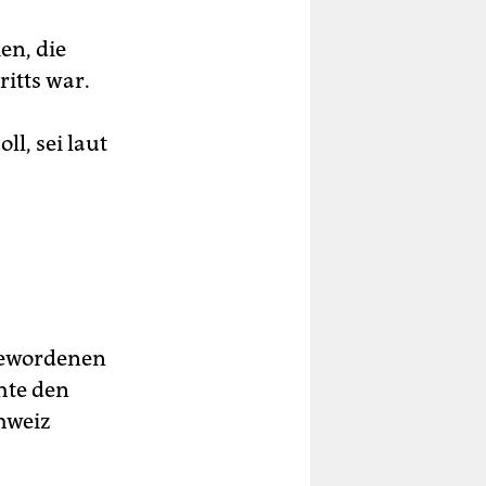
en, die
itts war.
l, sei laut
 gewordenen
hte den
hweiz