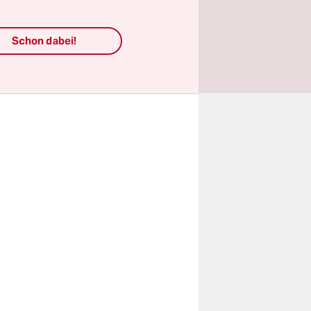
as
Vice
für
etisierte
s
Schon dabei!
tliche
 dass ihnen