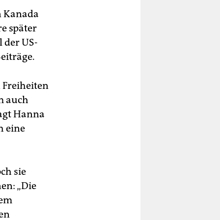
in Kanada
e später
l der US-
eiträge.
 Freiheiten
m auch
sagt Hanna
h eine
ch sie
en: „Die
nem
ten