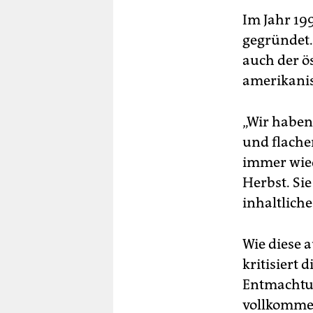
Im Jahr 1
gegründet.
auch der ö
amerikanis
„Wir haben
und flache
immer wied
Herbst. Si
inhaltlich
Wie diese a
kritisiert
Entmachtun
vollkommen