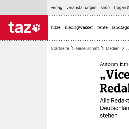
hautnavigation anspringen
hauptinhalt anspringen
footer anspringen
verlag
veranstaltungen
shop
fragen &
hitze
niedrigwasser
rente
landtags

taz zahl ich
taz zahl ich
Startseite
Gesellschaft
Medien
themen
politik
Autoren kü
„Vice
öko
Reda
gesellschaft
Alle Redakt
kultur
Deutschlan
stehen.
sport