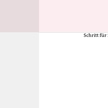
Richtung, i
uns all die
Herbst, da
Deutschlan
Leitung au
Schritt fü