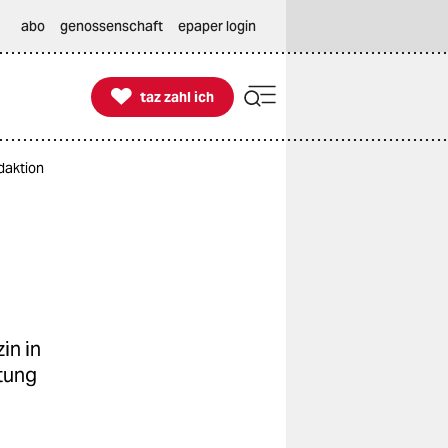
abo
genossenschaft
epaper login

taz zahl ich
taz zahl ich
daktion
in in
tung