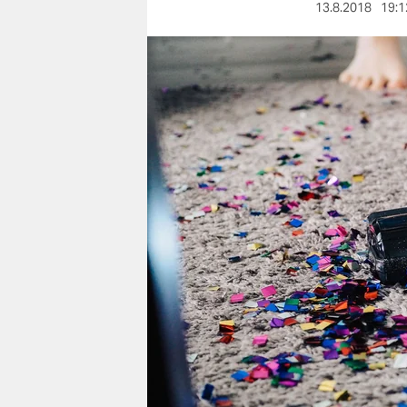
berlin
13.8.2018
19:1
nord
wahrheit
verlag
verlag
veranstaltungen
shop
fragen & hilfe
unterstützen
abo
genossenschaft