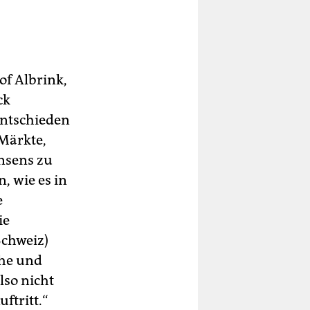
of Albrink,
ck
entschieden
 Märkte,
nsens zu
, wie es in
e
ie
Schweiz)
che und
lso nicht
ftritt.“