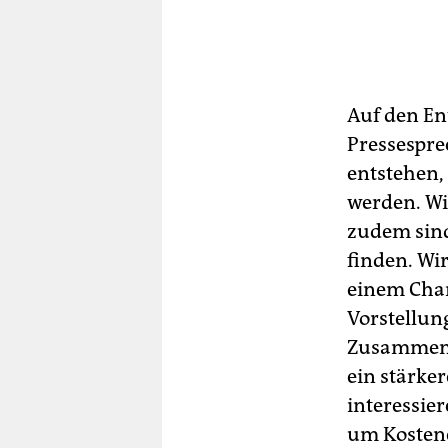
Auf den En
Pressespre
entstehen,
werden. Wi
zudem sind
finden. Wi
einem Chan
Vorstellun
Zusammenle
ein stärke
interessier
um Kostene