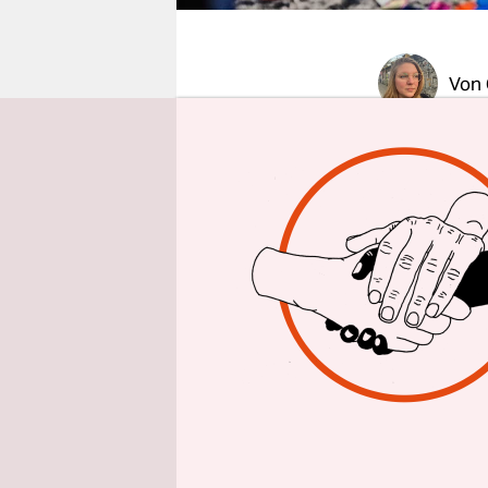
epaper login
Von
Acht Redak
schrieb di
Montagnach
der
Vice
un
Chefredakt
Umstruktur
schweizeri
deutscher 
Herbst beg