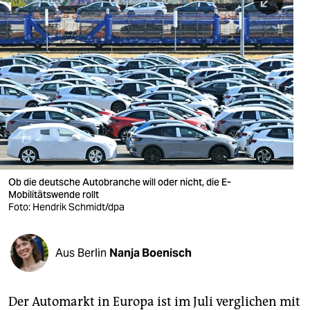
berlin
nord
wahrheit
verlag
verlag
veranstaltungen
shop
Ob die deutsche Autobranche will oder nicht, die E-
Mobilitätswende rollt
fragen & hilfe
Foto: Hendrik Schmidt/dpa
unterstützen
Aus Berlin
Nanja Boenisch
abo
genossenschaft
Der Automarkt in Europa ist im Juli verglichen mit