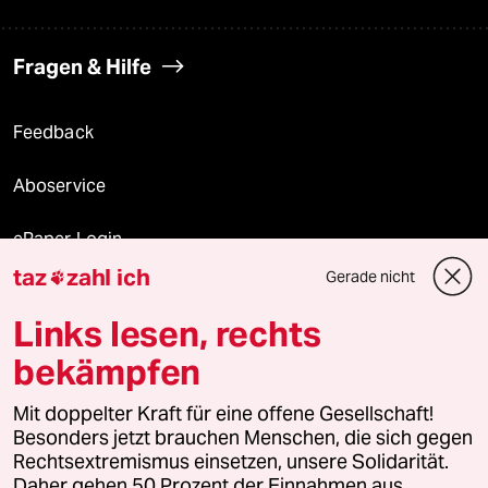
Fragen & Hilfe
Feedback
Aboservice
ePaper Login
taz
zahl ich
Gerade nicht

Downloads für Abonnierende
Links lesen, rechts
bekämpfen
© 2026 taz Verlags und Vertriebs GmbH
Alle Rechte vorbehalten. Bei rechtlichen Fragen oder für Genehmigungen
Mit doppelter Kraft für eine offene Gesellschaft!
wenden Sie sich bitte an
lizenzen@taz.de
Besonders jetzt brauchen Menschen, die sich gegen
Rechtsextremismus einsetzen, unsere Solidarität.
Daher gehen 50 Prozent der Einnahmen aus