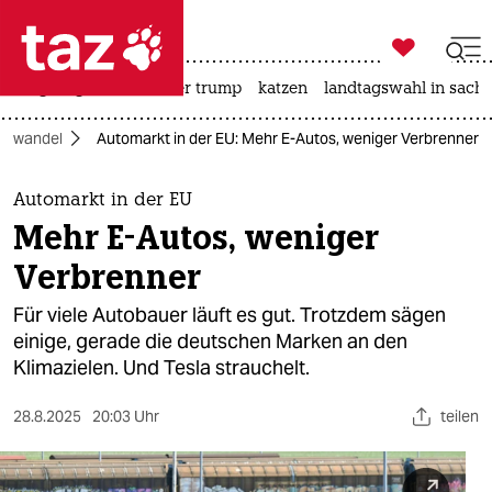

taz zahl ich
bergsteigen
usa unter trump
katzen
landtagswahl in sachs

taz zahl ich
mawandel
Automarkt in der EU: Mehr E-Autos, weniger Verbrenner
taz zahl ich
themen
Automarkt in der EU
Mehr E-Autos, weniger
politik
Verbrenner
öko
Für viele Autobauer läuft es gut. Trotzdem sägen
einige, gerade die deutschen Marken an den
gesellschaft
Klimazielen. Und Tesla strauchelt.
kultur
28.8.2025
20:03 Uhr
teilen
sport