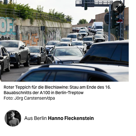
berlin
nord
wahrheit
verlag
verlag
veranstaltungen
shop
Roter Teppich für die Blechlawine: Stau am Ende des 16.
fragen & hilfe
Bauabschnitts der A100 in Berlin-Treptow
Foto: Jörg Carstensen/dpa
unterstützen
abo
Aus Berlin
Hanno Fleckenstein
genossenschaft