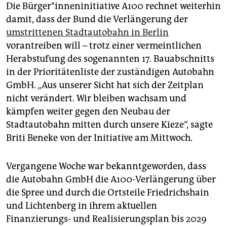
epaper login
Die Bür­ge­r*in­nen­in­itia­ti­ve A100 rechnet weiterhin
damit, dass der Bund die Verlängerung der
umstrittenen Stadtautobahn in Berlin
vorantreiben will – trotz einer vermeintlichen
Herabstufung des sogenannten 17. Bauabschnitts
in der Prioritätenliste der zuständigen Autobahn
GmbH. „Aus unserer Sicht hat sich der Zeitplan
nicht verändert. Wir bleiben wachsam und
kämpfen weiter gegen den Neubau der
Stadtautobahn mitten durch unsere Kieze“, sagte
Briti Beneke von der Initiative am Mittwoch.
Vergangene Woche war bekanntgeworden, dass
die Autobahn GmbH die A100-Verlängerung über
die Spree und durch die Ortsteile Friedrichshain
und Lichtenberg in ihrem aktuellen
Finanzierungs- und Realisierungsplan bis 2029