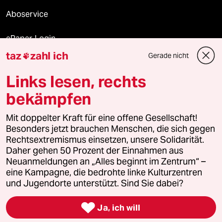
Aboservice
ePaper Login
taz
zahl ich
Gerade nicht

Downloads für Abonnierende
Links lesen, rechts
bekämpfen
© 2026 taz Verlags und Vertriebs GmbH
Alle Rechte vorbehalten. Bei rechtlichen Fragen oder für Genehmigungen
Mit doppelter Kraft für eine offene Gesellschaft!
wenden Sie sich bitte an
lizenzen@taz.de
Besonders jetzt brauchen Menschen, die sich gegen
Rechtsextremismus einsetzen, unsere Solidarität.
Daher gehen 50 Prozent der Einnahmen aus
Feedback
Redaktionsstatut
Kommune-Richtlinien
KI-
Neuanmeldungen an „Alles beginnt im Zentrum“ –
eine Kampagne, die bedrohte linke Kulturzentren
Leitlinie
Informant
Datenschutz
Impressum
AGB
und Jugendorte unterstützt. Sind Sie dabei?
Seitenwende
Einwilligungen widerrufen (Ads)

Ja, ich will