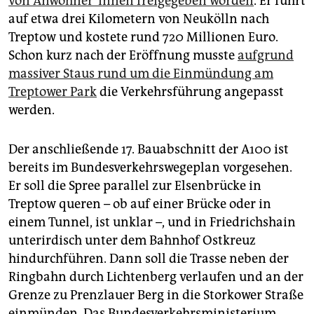
von An­woh­ne­r*in­nen freigegeben worden
. Er führt
auf etwa drei Kilometern von Neukölln nach
Treptow und kostete rund 720 Millionen Euro.
Schon kurz nach der Eröffnung musste
aufgrund
massiver Staus rund um die Einmündung am
Treptower Park
die Verkehrsführung angepasst
werden.
Der anschließende 17. Bauabschnitt der A100 ist
bereits im Bundesverkehrswegeplan vorgesehen.
Er soll die Spree parallel zur Elsenbrücke in
Treptow queren – ob auf einer Brücke oder in
einem Tunnel, ist unklar –, und in Friedrichshain
unterirdisch unter dem Bahnhof Ostkreuz
hindurchführen. Dann soll die Trasse neben der
Ringbahn durch Lichtenberg verlaufen und an der
Grenze zu Prenzlauer Berg in die Storkower Straße
einmünden. Das Bundesverkehrsministerium