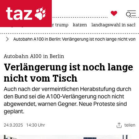

taz zahl ich
bergsteigen
usa unter trump
katzen
landtagswahl in sachs

taz zahl ich
in
Autobahn A100 in Berlin: Verlängerung ist noch lange nicht vom 
taz zahl ich
themen
Autobahn A100 in Berlin
Verlängerung ist noch lange
politik
nicht vom Tisch
öko
Auch nach der vermeintlichen Herabstufung durch
den Bund sei die A100-Verlängerung noch nicht
gesellschaft
abgewendet, warnen Gegner. Neue Proteste sind
geplant.
kultur
sport
24.9.2025
14:30 Uhr
teilen