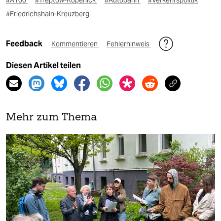
#A100
#Treptow-Köpenick
#Autobahn
#Verkehrspolitik
#Friedrichshain-Kreuzberg
Feedback
Kommentieren
Fehlerhinweis
Diesen Artikel teilen
Mehr zum Thema