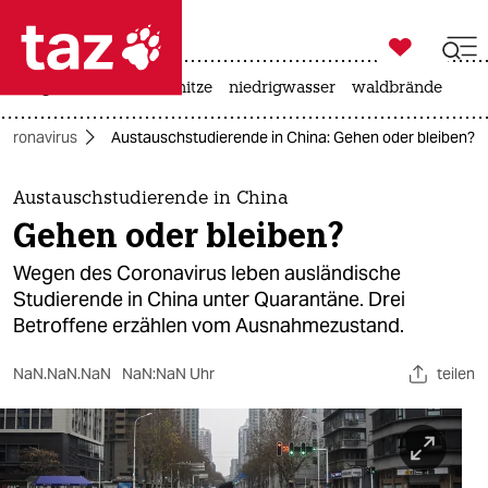

taz zahl ich
krieg in der ukraine
hitze
niedrigwasser
waldbrände

taz zahl ich
Coronavirus
Austauschstudierende in China: Gehen oder bleiben?
taz zahl ich
themen
Austauschstudierende in China
Gehen oder bleiben?
politik
Wegen des Coronavirus leben ausländische
öko
Studierende in China unter Quarantäne. Drei
Betroffene erzählen vom Ausnahmezustand.
gesellschaft
NaN.NaN.NaN
NaN:NaN Uhr
teilen
kultur
sport