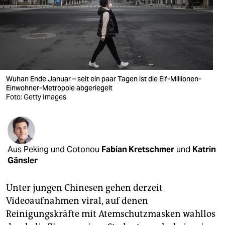
berlin
nord
wahrheit
verlag
Wuhan Ende Januar – seit ein paar Tagen ist die Elf-Millionen-
Einwohner-Metropole abgeriegelt
verlag
Foto: Getty Images
veranstaltungen
shop
fragen & hilfe
Aus Peking und Cotonou
Fabian Kretschmer
und
Katrin
Gänsler
unterstützen
Unter jungen Chinesen gehen derzeit
abo
Videoaufnahmen viral, auf denen
genossenschaft
Reinigungskräfte mit Atemschutzmasken wahllos