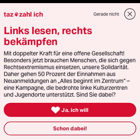
taz
zahl ich
Gerade nicht

Verlag
Links lesen, rechts
Aktuelles
bekämpfen
Hausblog
Mit doppelter Kraft für eine offene Gesellschaft!
Besonders jetzt brauchen Menschen, die sich gegen
Die Seitenwende
Rechtsextremismus einsetzen, unsere Solidarität.
Daher gehen 50 Prozent der Einnahmen aus
Stellen
Neuanmeldungen an „Alles beginnt im Zentrum“ –
eine Kampagne, die bedrohte linke Kulturzentren
und Jugendorte unterstützt. Sind Sie dabei?
Presse

Ja, ich will
Unterstützen
Schon dabei!