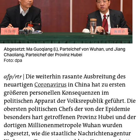
berlin
nord
wahrheit
verlag
Abgesetzt: Ma Guoqiang (l.), Parteichef von Wuhan, und Jiang
Chaoliang, Parteichef der Provinz Hubei
verlag
Foto: dpa
veranstaltungen
afp/rtr
| Die weiterhin rasante Ausbreitung des
shop
neuartigen
Coronavirus
in China hat zu ersten
fragen & hilfe
größeren personellen Konsequenzen im
politischen Apparat der Volksrepublik geführt. Die
unterstützen
obersten politischen Chefs der von der Epidemie
besonders hart getroffenen Provinz Hubei und der
abo
dortigen Millionenmetropole Wuhan wurden
genossenschaft
abgesetzt, wie die staatliche Nachrichtenagentur