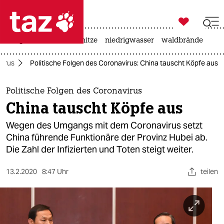

taz zahl ich
krieg in der ukraine
hitze
niedrigwasser
waldbrände

taz zahl ich
virus
Politische Folgen des Coronavirus: China tauscht Köpfe aus
taz zahl ich
themen
Politische Folgen des Coronavirus
China tauscht Köpfe aus
politik
Wegen des Umgangs mit dem Coronavirus setzt
öko
China führende Funktionäre der Provinz Hubei ab.
Die Zahl der Infizierten und Toten steigt weiter.
gesellschaft
13.2.2020
8:47 Uhr
teilen
kultur
sport