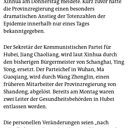
Xinhua am Donnerstag meldete. Kurz zuvor hatte
epaper login
die Provinzregierung einen besonders
dramatischen Anstieg der Totenzahlen der
Epidemie innerhalb nur eines Tages
bekanntgegeben.
Der Sekretär der Kommunistischen Partei für
Hubei, Jiang Chaoliang, wird laut Xinhua durch
den bisherigen Bürgermeister von Schanghai, Ying
Yong, ersetzt. Der Parteichef in Wuhan, Ma
Guoqiang, wird durch Wang Zhonglin, einen
früheren Mitarbeiter der Provinzregierung von
Shandong, abgelöst. Bereits am Montag waren
zwei Leiter der Gesundheitsbehörden in Hubei
entlassen worden.
Die personellen Veränderungen seien „nach