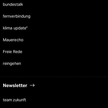
bundestalk
fernverbindung
klima update°
Mauerecho
Freie Rede
reingehen
Newsletter
team zukunft