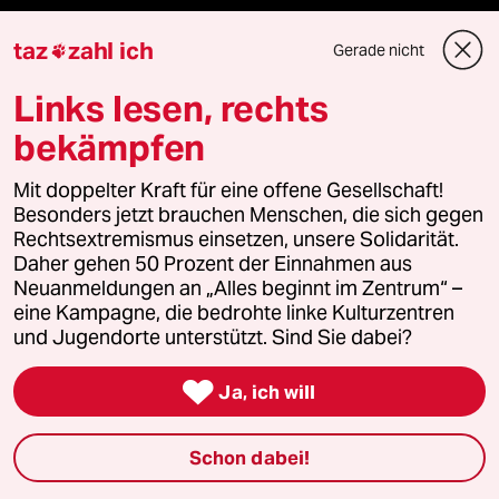
Reisen
taz
zahl ich
Gerade nicht

Kantine
Links lesen, rechts
Shop
bekämpfen
Anzeigen
Mit doppelter Kraft für eine offene Gesellschaft!
Besonders jetzt brauchen Menschen, die sich gegen
Rechtsextremismus einsetzen, unsere Solidarität.
Daher gehen 50 Prozent der Einnahmen aus
Fragen & Hilfe
Neuanmeldungen an „Alles beginnt im Zentrum“ –
eine Kampagne, die bedrohte linke Kulturzentren
und Jugendorte unterstützt. Sind Sie dabei?
Feedback

Ja, ich will
Aboservice
Schon dabei!
ePaper Login