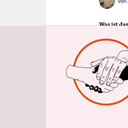
Von
epaper login
Was ist das
Der neuart
Coronavire
das neue V
erstmals a
Wuhan auf,
Dezember h