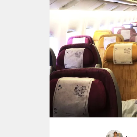
berlin
nord
wahrheit
verlag
verlag
veranstaltungen
shop
fragen & hilfe
unterstützen
abo
genossenschaft