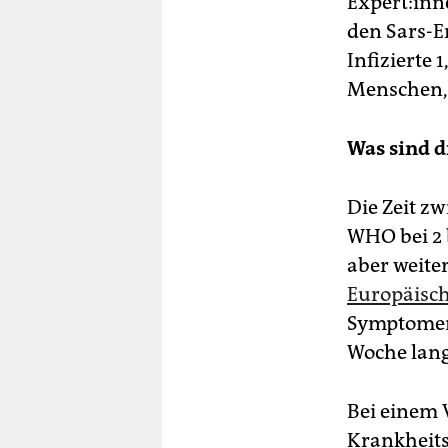
Expert:inn
den Sars-E
Infizierte 
Menschen, 
Was sind 
Die Zeit z
WHO bei 2 
aber weite
Europäisc
Symptomen 
Woche lang
Bei einem 
Krankheits