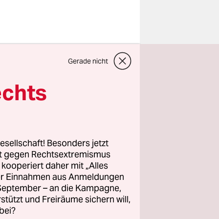
Gerade nicht
milie der
echts
e hat auch
Virus
n Stadt
den. Seit
rankungen.
esellschaft! Besonders jetzt
rt gegen Rechtsextremismus
z kooperiert daher mit „Alles
ller Einnahmen aus Anmeldungen
. September – an die Kampagne,
rstützt und Freiräume sichern will,
bei?