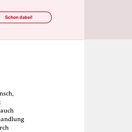
Schon dabei!
ensch,
t
 auch
ehandlung
urch