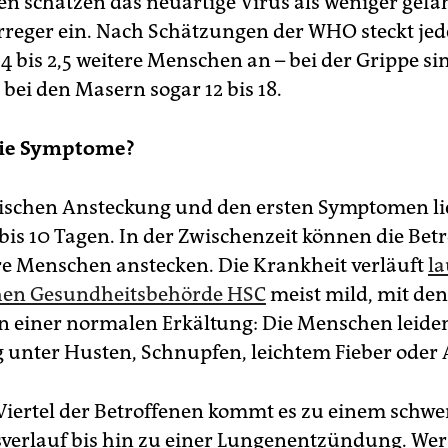
en schätzen das neuartige Virus als weniger gefäh
rreger ein. Nach Schätzungen der WHO steckt jed
1,4 bis 2,5 weitere Menschen an – bei der Grippe sin
bei den Masern sogar 12 bis 18.
die Symptome?
wischen Ansteckung und den ersten Symptomen lie
bis 10 Tagen. In der Zwischenzeit können die Bet
re Menschen anstecken. Die Krankheit verläuft
la
hen Gesundheitsbehörde HSC
meist mild, mit den
einer normalen Erkältung: Die Menschen leiden
 unter Husten, Schnupfen, leichtem Fieber oder
Viertel der Betroffenen kommt es zu einem schw
verlauf bis hin zu einer Lungenentzündung. We