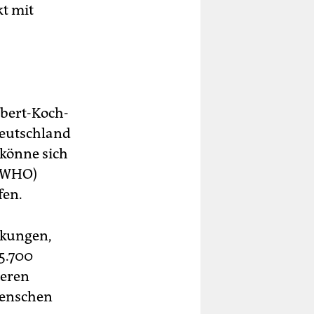
t mit
obert-Koch-
Deutschland
 könne sich
 (WHO)
fen.
eckungen,
 5.700
teren
Menschen