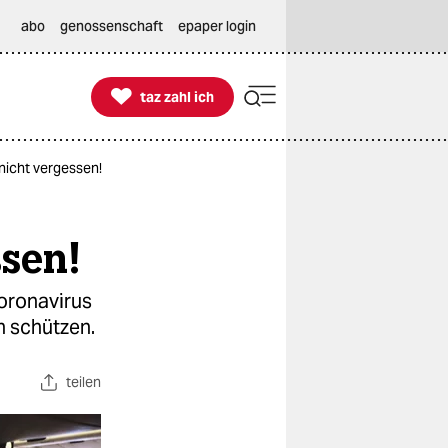
abo
genossenschaft
epaper login

taz zahl ich
taz zahl ich
icht vergessen!
sen!
oronavirus
h schützen.
teilen