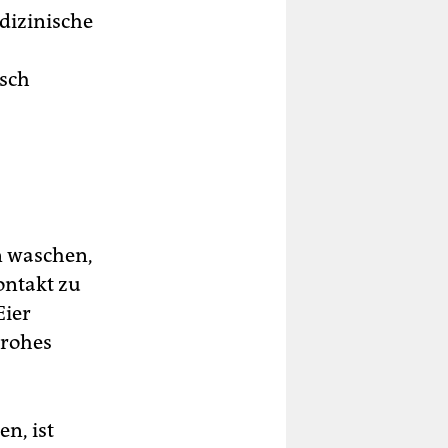
dizinische
isch
n waschen,
ontakt zu
Eier
 rohes
n, ist