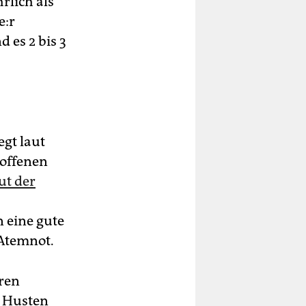
rlich als
e:r
d es 2 bis 3
gt laut
roffenen
ut der
 eine gute
 Atemnot.
eren
r Husten