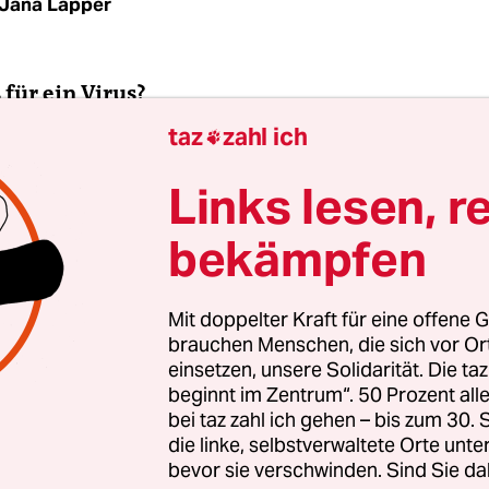
Jana Lapper
 für ein Virus?
taz
zahl ich

ige Erreger namens 2019-nCoV stammt aus der Fa
Links lesen, r
n, genau wie die Erreger Mers und Sars. Wie dies
irus seinen Ursprung wohl in Tieren. So trat das 
bekämpfen
ngeblich auf einem Markt der zentralchinesische
 wo neben Fischen auch Wildtiere angeboten wer
äuften sich in der Region Wuhan Atemwegs­erk
Mit doppelter Kraft für eine offene G
brauchen Menschen, die sich vor O
einsetzen, unsere Solidarität. Die ta
beginnt im Zentrum“. 50 Prozent a
bei taz zahl ich gehen – bis zum 30
die linke, selbstverwaltete Orte unte
bevor sie verschwinden. Sind Sie da