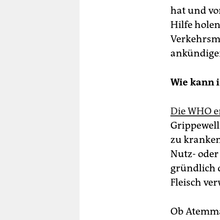
hat und vo
Hilfe hole
Verkehrsmi
ankündige
Wie kann 
Die WHO e
Grippewell
zu kranken
Nutz- oder
gründlich 
Fleisch ve
Ob Atemmas