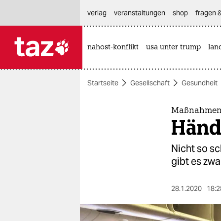
hautnavigation anspringen
hauptinhalt anspringen
footer anspringen
verlag
veranstaltungen
shop
fragen &
nahost-konflikt
usa unter trump
lan

taz zahl ich
taz zahl ich
Startseite
Gesellschaft
Gesundheit
themen
politik
Maßnahmen 
Händ
öko
Nicht so s
gesellschaft
gibt es zwa
kultur
28.1.2020
18:2
sport