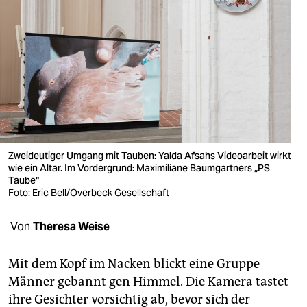
berlin
nord
wahrheit
verlag
verlag
veranstaltungen
Zweideutiger Umgang mit Tauben: Yalda Afsahs Videoarbeit wirkt
wie ein Altar. Im Vordergrund: Maximiliane Baumgartners „PS
shop
Taube“
Foto: Eric Bell/Overbeck Gesellschaft
fragen & hilfe
Von
Theresa Weise
unterstützen
abo
Mit dem Kopf im Nacken blickt eine Gruppe
Männer gebannt gen Himmel. Die Kamera tastet
genossenschaft
ihre Gesichter vorsichtig ab, bevor sich der