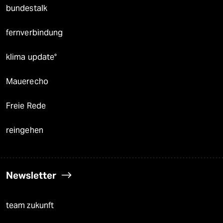
bundestalk
fernverbindung
klima update°
Mauerecho
Freie Rede
reingehen
Newsletter
team zukunft