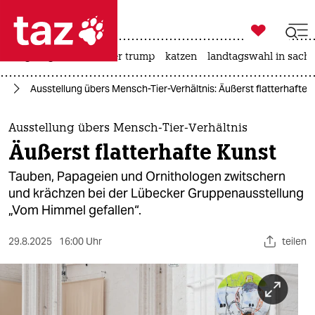

taz zahl ich
bergsteigen
usa unter trump
katzen
landtagswahl in sachs

taz zahl ich
ur
Ausstellung übers Mensch-Tier-Verhältnis: Äußerst flatterhafte 
taz zahl ich
themen
Ausstellung übers Mensch-Tier-Verhältnis
Äußerst flatterhafte Kunst
politik
Tauben, Papageien und Ornithologen zwitschern
öko
und krächzen bei der Lübecker Gruppenausstellung
„Vom Himmel gefallen“.
gesellschaft
29.8.2025
16:00 Uhr
teilen
kultur
sport