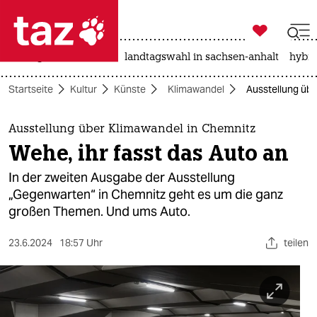

taz zahl ich
niedrigwasser
rente
landtagswahl in sachsen-anhalt
hybri

taz zahl ich
Startseite
Kultur
Künste
Klimawandel
Ausstellung übe
taz zahl ich
themen
Ausstellung über Klimawandel in Chemnitz
Wehe, ihr fasst das Auto an
politik
In der zweiten Ausgabe der Ausstellung
öko
„Gegenwarten“ in Chemnitz geht es um die ganz
großen Themen. Und ums Auto.
gesellschaft
23.6.2024
18:57 Uhr
teilen
kultur
sport