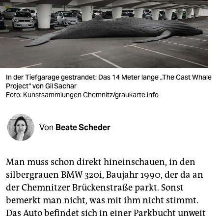
berlin
nord
wahrheit
verlag
In der Tiefgarage gestrandet: Das 14 Meter lange „The Cast Whale
verlag
Project“ von Gil Sachar
Foto: Kunstsammlungen Chemnitz/graukarte.info
veranstaltungen
shop
Von
Beate Scheder
fragen & hilfe
Man muss schon direkt hineinschauen, in den
unterstützen
silbergrauen BMW 320i, Baujahr 1990, der da an
abo
der Chemnitzer Brückenstraße parkt. Sonst
bemerkt man nicht, was mit ihm nicht stimmt.
genossenschaft
Das Auto befindet sich in einer Parkbucht unweit