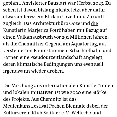
geplant. Anvisierter Baustart war Herbst 2023. Zu
sehen ist davon bislang nichts. Jetzt aber dafür
etwas anderes: ein Blick in Urzeit und Zukunft
zugleich. Das Architekturbüro Ooze und
die
Künstlerin Marjetica Potrč
haben mit Bezug auf
einen Vulkanausbruch vor 291 Mil­lio­nen Jahren,
als die Chemnitzer Gegend am Äquator lag, aus
versteinerten Baumstämmen, Schachtelhalm und
Farnen eine Pseudourzeitlandschaft angelegt,
deren klimatische Bedingungen uns eventuell
irgendwann wieder drohen.
Die Mischung aus internationalen Künst­le­r*in­nen
und lokalen Initiativen ist wie 2020 eine Stärke
des Projekts. Aus Chemnitz ist das
Medienkunstfestival Pochen Biennale dabei, der
Kulturverein Klub Solitaer e. V., Weltecho und