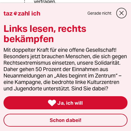
vertragen.
taz
zahl ich
Gerade nicht

Beides ansonsten:
Links lesen, rechts
Der ÖPNV und die DB müssen
dringend besser werden (das Geld
bekämpfen
wäre da, wird aber noch für Auto-
Zuschüsse verplempert).
Mit doppelter Kraft für eine offene Gesellschaft!
Besonders jetzt brauchen Menschen, die sich gegen
Und Gorres sollte die Wette einfach
Rechtsextremismus einsetzen, unsere Solidarität.
annehmen. Es geht mehr, als der
Daher gehen 50 Prozent der Einnahmen aus
deutsche Audifahrer so
Neuanmeldungen an „Alles beginnt im Zentrum“ –
ausredehalber glaubt.
eine Kampagne, die bedrohte linke Kulturzentren
und Jugendorte unterstützt. Sind Sie dabei?

Janix
Ja, ich will
23.06.2024
,
23:51 Uhr
Die TU Chemnitz hat immer noch
Schon dabei!
automobilnahe Studiengänge! Die Auto-Union
war mal da. Das entschuldigt aber keineswegs