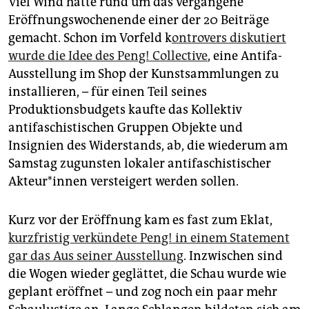
Viel Wind hatte rund um das vergangene
Eröffnungswochenende einer der 20 Beiträge
gemacht. Schon im Vorfeld k
on­tro­vers diskutiert
wurde die Idee des Peng! Collective
, eine Antifa-
Ausstellung im Shop der Kunstsammlungen zu
installieren, – für einen Teil seines
Produktionsbudgets kaufte das Kollektiv
antifaschistischen Gruppen Objekte und
Insignien des Widerstands, ab, die wiederum am
Samstag zugunsten lokaler antifaschistischer
Akteur*innen versteigert werden sollen.
Kurz vor der Eröffnung kam es fast zum Eklat,
kurzfristig verkündete Peng! in einem Statement
gar das Aus seiner Ausstellung
. Inzwischen sind
die Wogen wieder geglättet, die Schau wurde wie
geplant eröffnet – und zog noch ein paar mehr