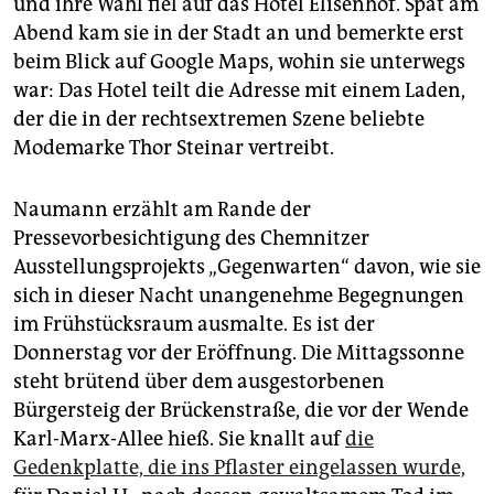
und ihre Wahl fiel auf das Hotel Elisenhof. Spät am
epaper login
Abend kam sie in der Stadt an und bemerkte erst
beim Blick auf Google Maps, wohin sie unterwegs
war: Das Hotel teilt die Adresse mit einem Laden,
der die in der rechtsextremen Szene beliebte
Modemarke Thor Steinar vertreibt.
Naumann erzählt am Rande der
Pressevorbesichtigung des Chemnitzer
Ausstellungsprojekts „Gegenwarten“ davon, wie sie
sich in dieser Nacht unangenehme Begegnungen
im Frühstücksraum ausmalte. Es ist der
Donnerstag vor der Eröffnung. Die Mittagssonne
steht brütend über dem ausgestorbenen
Bürgersteig der Brückenstraße, die vor der Wende
Karl-Marx-Allee hieß. Sie knallt auf
die
Gedenkplatte, die ins Pflaster eingelassen wurde,