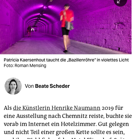
berlin
nord
wahrheit
verlag
verlag
Patricia Kaersenhout taucht die „Bazillenröhre“ in violettes Licht
Foto: Roman Mensing
veranstaltungen
shop
Von
Beate Scheder
fragen & hilfe
unterstützen
Als
die Künstlerin Henrike Naumann
2019 für
eine Ausstellung nach Chemnitz reiste, buchte sie
abo
vorab im Internet ein Hotelzimmer. Gut gelegen
genossenschaft
und nicht Teil einer großen Kette sollte es sein,