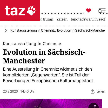

taz zahl ich
bergsteigen
usa unter trump
katzen
landtagswahl in sachs

taz zahl ich
te
Kunstausstellung in Chemnitz: Evolution in Sächsisch-Manchest
taz zahl ich
themen
Kunstausstellung in Chemnitz
Evolution in Sächsisch-
politik
Manchester
öko
Eine Ausstellung in Chemnitz widmet sich den
komplizierten „Gegenwarten“. Sie ist Teil der
gesellschaft
Bewerbung zu Europäischen Kulturhauptstadt.
kultur
20.8.2020
14:40 Uhr
teilen
sport