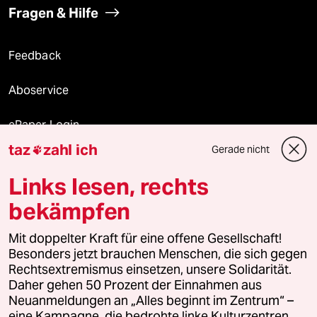
Fragen & Hilfe
Feedback
Aboservice
ePaper Login
taz
zahl ich
Gerade nicht

Downloads für Abonnierende
Links lesen, rechts
bekämpfen
© 2026 taz Verlags und Vertriebs GmbH
Mit doppelter Kraft für eine offene Gesellschaft!
Alle Rechte vorbehalten. Bei rechtlichen Fragen oder für Genehmigungen
wenden Sie sich bitte an
lizenzen@taz.de
Besonders jetzt brauchen Menschen, die sich gegen
Rechtsextremismus einsetzen, unsere Solidarität.
Daher gehen 50 Prozent der Einnahmen aus
Feedback
Redaktionsstatut
Kommune-Richtlinien
KI-
Neuanmeldungen an „Alles beginnt im Zentrum“ –
eine Kampagne, die bedrohte linke Kulturzentren