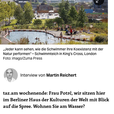
berlin
nord
wahrheit
verlag
verlag
„Jeder kann sehen, wie die Schwimmer ihre Koexistenz mit der
Natur performen“ – Schwimmteich in King's Cross, London
veranstaltungen
Foto: imago/Zuma Press
shop
fragen & hilfe
Interview von
Martin Reichert
unterstützen
taz.am wochenende: Frau Potrč, wir sitzen hier
abo
im Berliner Haus der Kulturen der Welt mit Blick
genossenschaft
auf die Spree. Wohnen Sie am Wasser?