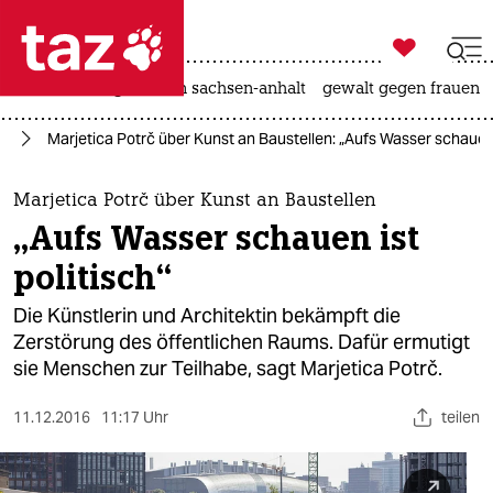

taz zahl ich
hitze
landtagswahl in sachsen-anhalt
gewalt gegen frauen

taz zahl ich
te
Marjetica Potrč über Kunst an Baustellen: „Aufs Wasser schauen i
taz zahl ich
themen
Marjetica Potrč über Kunst an Baustellen
„Aufs Wasser schauen ist
politik
politisch“
öko
Die Künstlerin und Architektin bekämpft die
Zerstörung des öffentlichen Raums. Dafür ermutigt
gesellschaft
sie Menschen zur Teilhabe, sagt Marjetica Potrč.
kultur
11.12.2016
11:17 Uhr
teilen
sport