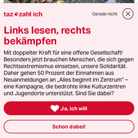
taz
zahl ich
Gerade nicht

Links lesen, rechts
bekämpfen
Badestelle an der Spree mitten in Berlin
Mit doppelter Kraft für eine offene Gesellschaft!
Da ist was im Fluss
Besonders jetzt brauchen Menschen, die sich gegen
Rechtsextremismus einsetzen, unsere Solidarität.
Dass die Spree zum Schwimmen taugt, war beim
Flussbad-Pokal zu sehen. Auch die Politik begeistert sich
Daher gehen 50 Prozent der Einnahmen aus
für das Projekt. Das Problem: der Denkmalschutz.
Neuanmeldungen an „Alles beginnt im Zentrum“ –
eine Kampagne, die bedrohte linke Kulturzentren
Von
Natalia Bronny
und Jugendorte unterstützt. Sind Sie dabei?

Ja, ich will
Schon dabei!