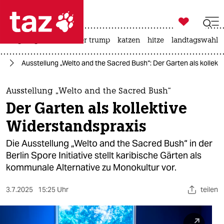

taz zahl ich
bergsteigen
usa unter trump
katzen
hitze
landtagswahl i

taz zahl ich
te
Ausstellung „Welto and the Sacred Bush“: Der Garten als kollekt
taz zahl ich
themen
Ausstellung „Welto and the Sacred Bush“
Der Garten als kollektive
politik
Widerstandspraxis
öko
Die Ausstellung „Welto and the Sacred Bush“ in der
Berlin Spore Initiative stellt karibische Gärten als
gesellschaft
kommunale Alternative zu Monokultur vor.
kultur
3.7.2025
15:25 Uhr
teilen
sport