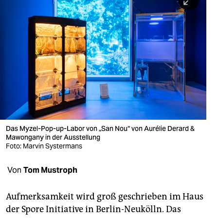
berlin
nord
wahrheit
verlag
verlag
veranstaltungen
shop
Das Myzel-Pop-up-Labor von „San Nou“ von Aurélie Derard &
Mawongany in der Ausstellung
fragen & hilfe
Foto: Marvin Systermans
unterstützen
Von
Tom Mustroph
abo
Aufmerksamkeit wird groß geschrieben im Haus
genossenschaft
der Spore Initiative in Berlin-Neukölln. Das