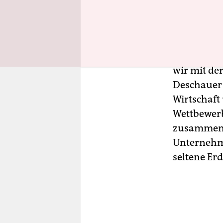
Auswärtige
deutliches
„Dabei gib
wir mit der
Deschauer 
Wirtschaft
Wettbewerb
zusammenar
Unternehm
seltene Er