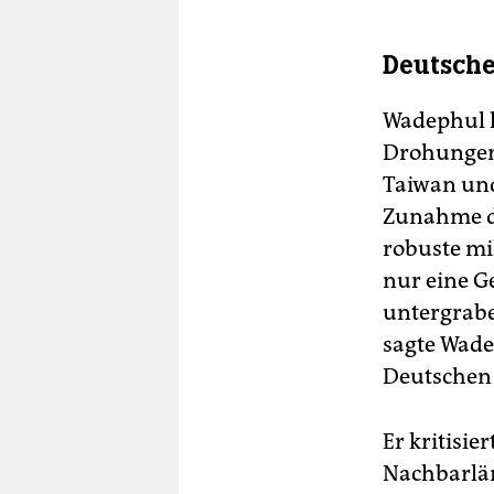
Deutsche
Wadephul h
Drohungen 
Taiwan und
Zunahme de
robuste mil
nur eine G
untergrabe
sagte Wade
Deutschen 
Er kritisi
Nachbarlän