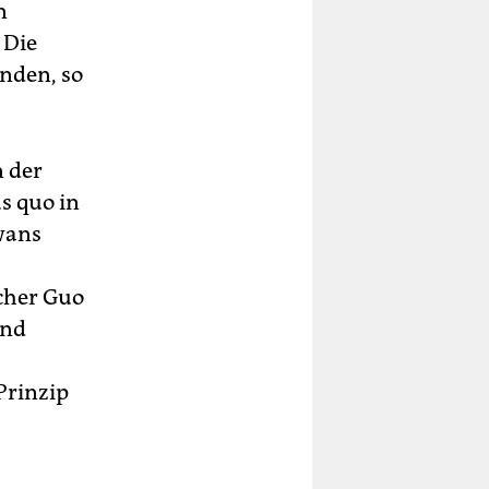
n
 Die
inden, so
n der
s quo in
wans
cher Guo
und
Prinzip