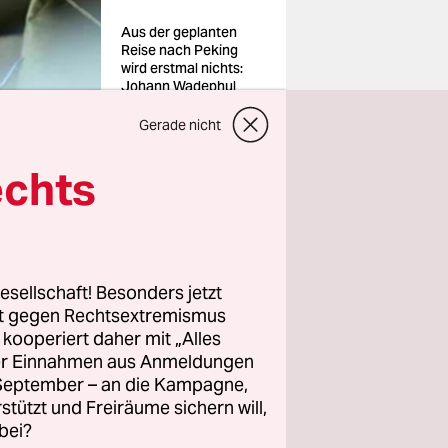
Aus der geplanten
Reise nach Peking
wird erstmal nichts:
Johann Wadephul
(CDU), Außenminister
Foto: Bernd von
Gerade nicht
Jutrczenka/dpa
echts
esellschaft! Besonders jetzt
 Sonntag
rt gegen Rechtsextremismus
z kooperiert daher mit „Alles
werde
ller Einnahmen aus Anmeldungen
. September – an die Kampagne,
 mit
rstützt und Freiräume sichern will,
mine
bei?
s