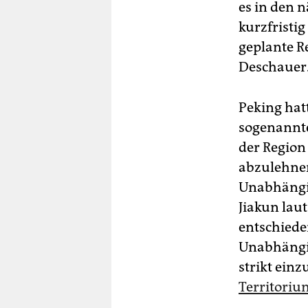
es in den
kurzfristi
geplante Re
Deschauer.
Peking hat
sogenannte
der Region
abzulehnen
Unabhängig
Jiakun lau
entschiede
Unabhängi
strikt einz
Territoriu