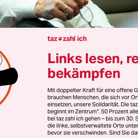
taz
zahl ich

Links lesen, r
Berlin
Sabine am Orde
bekämpfen
Mit doppelter Kraft für eine offene G
Außenminister Johann Wadephul (CDU) wollte am
brauchen Menschen, die sich vor O
 nach China fliegen. Am Freitag aber kündigte das
einsetzen, unsere Solidarität. Die ta
terium überraschend an, die zweitägige Reise 
beginnt im Zentrum“. 50 Prozent a
bei taz zahl ich gehen – bis zum 30
. Peking habe außer einem Treffen des Ministers
die linke, selbstverwaltete Orte unte
legen Wang Yi keine hinreichenden weiteren Ter
bevor sie verschwinden. Sind Sie da
 begründete Kathrin Deschauer, die Sprecherin de