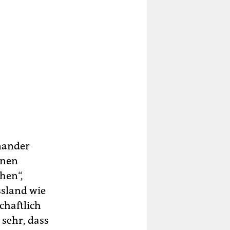
inander
inen
hen“,
ssland wie
chaftlich
sehr, dass