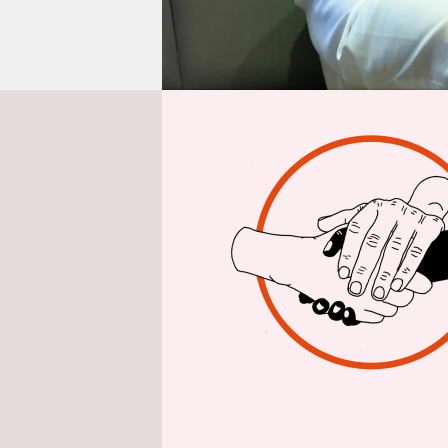
epaper login
Aus 
taz/dpa
| 
eigentlich
Außenminis
verschoben
seinem Kol
bestätigt,