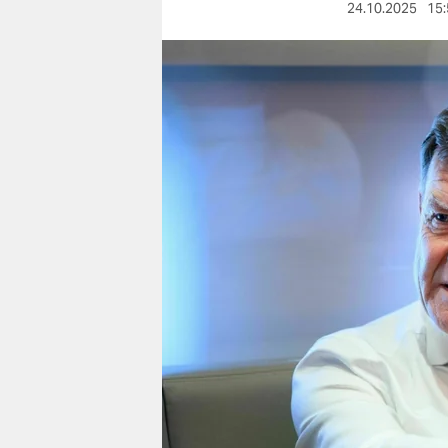
berlin
24.10.2025
15:
nord
wahrheit
verlag
verlag
veranstaltungen
shop
fragen & hilfe
unterstützen
abo
genossenschaft