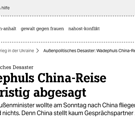
 hilfe
n-anhalt
gewalt gegen frauen
nahost-konflikt
rieg in der Ukraine
Außenpolitisches Desaster: Wadephuls China-Rei
sches Desaster
phuls China-Reise
ristig abgesagt
ßenminister wollte am Sonntag nach China fliege
 nichts. Denn China stellt kaum Gesprächspartner 