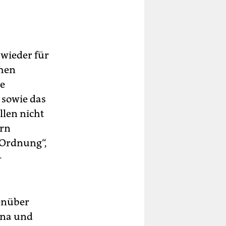
wieder für
chen
me
 sowie das
llen nicht
ern
 Ordnung“,
-
genüber
ina und