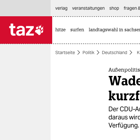
hautnavigation anspringen
hauptinhalt anspringen
footer anspringen
verlag
veranstaltungen
shop
fragen &
hitze
surfen
landtagswahl in sachse

taz zahl ich
taz zahl ich
Startseite
Politik
Deutschland
K
themen
politik
Außenpoliti
Wade
öko
kurzf
gesellschaft
Der CDU-Au
kultur
daraus wird
Verfügung.
sport