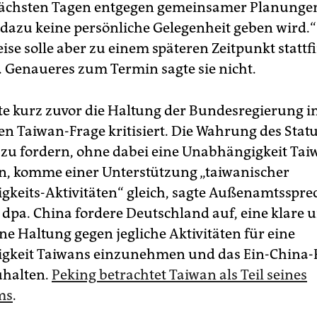
 nächsten Tagen entgegen gemeinsamer Planunge
g dazu keine persönliche Gelegenheit geben wird.“
ise solle aber zu einem späteren Zeitpunkt stattf
 Genaueres zum Termin sagte sie nicht.
te kurz zuvor die Haltung der Bundesregierung i
n Taiwan-Frage kritisiert. Die Wahrung des Statu
 zu fordern, ohne dabei eine Unabhängigkeit Tai
, komme einer Unterstützung „taiwanischer
keits-Aktivitäten“ gleich, sagte Außenamtsspre
t dpa. China fordere Deutschland auf, eine klare 
ne Haltung gegen jegliche Aktivitäten für eine
gkeit Taiwans einzunehmen und das Ein-China-
uhalten.
Peking betrachtet Taiwan als Teil seines
ms
.