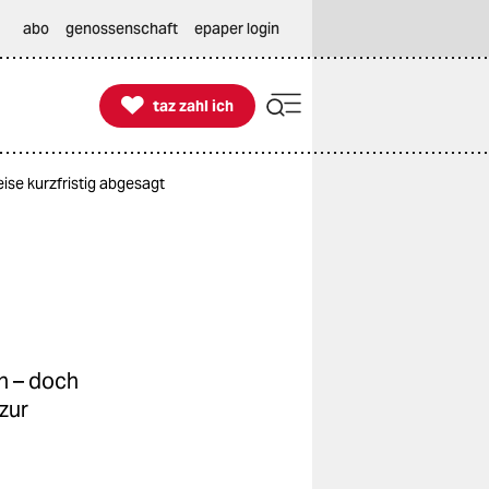
abo
genossenschaft
epaper login

taz zahl ich
taz zahl ich
se kurzfristig abgesagt
n – doch
zur