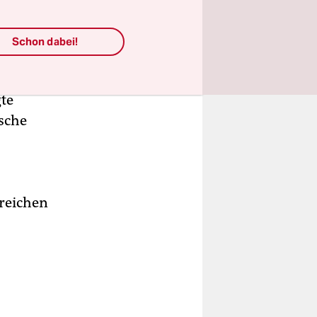
ls
Schon dabei!
men, die
gte
sche
reichen