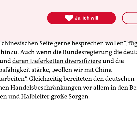
n Amts, die Verschiebung. Das kann man wohl a
 Zeichen werten.

Ja, ich will
t es gerade in diesen Tagen eine Vielzahl von The
 chinesischen Seite gerne besprechen wollen“, fü
hinzu. Auch wenn die Bundesregierung die deut
 und
deren Lieferketten diversifiziere
und die
sfähigkeit stärke, „wollen wir mit China
beiten“. Gleichzeitig bereiteten den deutschen
en Handelsbeschränkungen vor allem in den Be
den und Halbleiter große Sorgen.