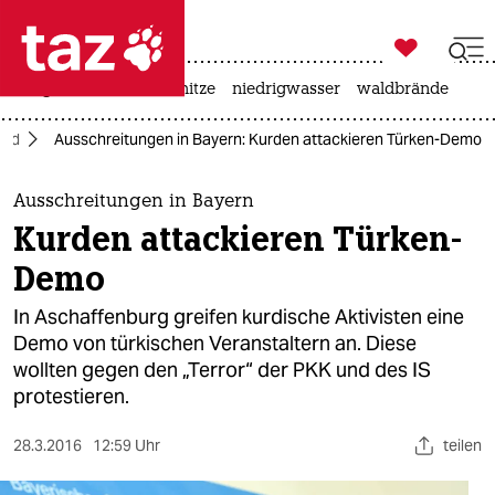

taz zahl ich
krieg in der ukraine
hitze
niedrigwasser
waldbrände

taz zahl ich
and
Ausschreitungen in Bayern: Kurden attackieren Türken-Demo
taz zahl ich
themen
Ausschreitungen in Bayern
Kurden attackieren Türken-
politik
Demo
öko
In Aschaffenburg greifen kurdische Aktivisten eine
Demo von türkischen Veranstaltern an. Diese
gesellschaft
wollten gegen den „Terror“ der PKK und des IS
protestieren.
kultur
sport
28.3.2016
12:59 Uhr
teilen