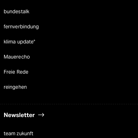
bundestalk
fernverbindung
klima update°
Mauerecho
Freie Rede
reingehen
Newsletter
team zukunft