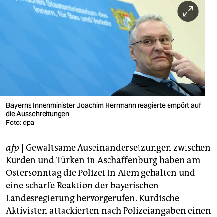
berlin
nord
wahrheit
verlag
verlag
veranstaltungen
Bayerns Innenminister Joachim Herrmann reagierte empört auf
die Ausschreitungen
Foto: dpa
shop
fragen & hilfe
afp
| Gewaltsame Auseinandersetzungen zwischen
Kurden und Türken in Aschaffenburg haben am
unterstützen
Ostersonntag die Polizei in Atem gehalten und
abo
eine scharfe Reaktion der bayerischen
Landesregierung hervorgerufen. Kurdische
genossenschaft
Aktivisten attackierten nach Polizeiangaben einen