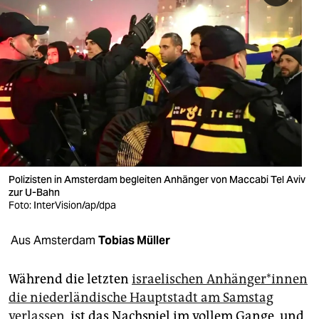
berlin
nord
wahrheit
verlag
verlag
veranstaltungen
Polizisten in Amsterdam begleiten Anhänger von Maccabi Tel Aviv
shop
zur U-Bahn
Foto: InterVision/ap/dpa
fragen & hilfe
unterstützen
Aus Amsterdam
Tobias Müller
abo
Während die letzten
israelischen An­hän­ge­r*in­nen
genossenschaft
die niederländische Hauptstadt am Samstag
verlassen
, ist das Nachspiel im vollem Gange, und