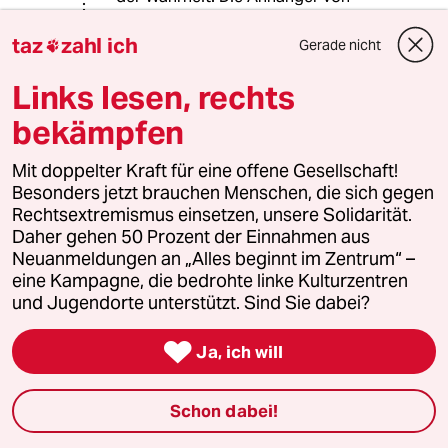
Maccabi Tel Aviv sind berüchtigt für
ihre rechtsnationale Ausrichtung. Das
taz
zahl ich
Gerade nicht

haben sie in Amsterdam wieder zur
Schau gestellt. Mein Beileid allen
Links lesen, rechts
Unbeteiligten, die zu Schaden
bekämpfen
gekommen sind.
Mit doppelter Kraft für eine offene Gesellschaft!
Besonders jetzt brauchen Menschen, die sich gegen
*Sabine*
S
Rechtsextremismus einsetzen, unsere Solidarität.
10.11.2024
,
21:22 Uhr
Daher gehen 50 Prozent der Einnahmen aus
@43412 (Profil gelöscht):
Neuanmeldungen an „Alles beginnt im Zentrum“ –
Hooligans tun Hooligan-Dinge und
eine Kampagne, die bedrohte linke Kulturzentren
kaum jemand hätte ein Problem
und Jugendorte unterstützt. Sind Sie dabei?
damit gehabt, wenn sich Hooligans

untereinander "ein paar auf ihre
Ja, ich will
Schnuffelnasen" geben, so lange
Nicht-Hooligans unbehelligt bleiben.
Schon dabei!
Das war in Amsterdam aber nicht der