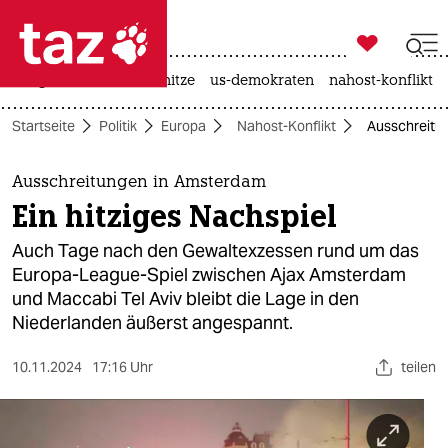

taz zahl ich
krieg in der ukraine
hitze
us-demokraten
nahost-konflikt

taz zahl ich
Startseite
Politik
Europa
Nahost-Konflikt
Ausschreitun
taz zahl ich
themen
Ausschreitungen in Amsterdam
Ein hitziges Nachspiel
politik
Auch Tage nach den Gewaltexzessen rund um das
öko
Europa-League-Spiel zwischen Ajax Amsterdam
und Maccabi Tel Aviv bleibt die Lage in den
gesellschaft
Niederlanden äußerst angespannt.
kultur
10.11.2024
17:16 Uhr
teilen
sport