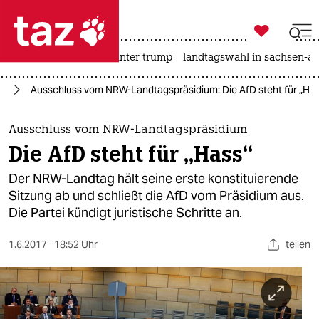

taz zahl ich
nahost-konflikt
usa unter trump
landtagswahl in sachsen-an

taz zahl ich
fD
Ausschluss vom NRW-Landtagspräsidium: Die AfD steht für „Ha
taz zahl ich
themen
Ausschluss vom NRW-Landtagspräsidium
Die AfD steht für „Hass“
politik
Der NRW-Landtag hält seine erste konstituierende
öko
Sitzung ab und schließt die AfD vom Präsidium aus.
Die Partei kündigt juristische Schritte an.
gesellschaft
1.6.2017
18:52 Uhr
teilen
kultur
sport