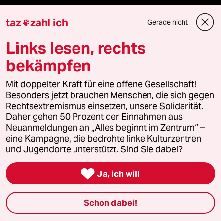
taz
zahl ich
Gerade nicht

Fragen & Hilfe
Links lesen, rechts
bekämpfen
Feedback
Mit doppelter Kraft für eine offene Gesellschaft!
Aboservice
Besonders jetzt brauchen Menschen, die sich gegen
Rechtsextremismus einsetzen, unsere Solidarität.
ePaper Login
Daher gehen 50 Prozent der Einnahmen aus
Neuanmeldungen an „Alles beginnt im Zentrum“ –
Downloads für Abonnierende
eine Kampagne, die bedrohte linke Kulturzentren
und Jugendorte unterstützt. Sind Sie dabei?

Ja, ich will
© 2026 taz Verlags und Vertriebs GmbH
Alle Rechte vorbehalten. Bei rechtlichen Fragen oder für Genehmigungen
wenden Sie sich bitte an
lizenzen@taz.de
Schon dabei!