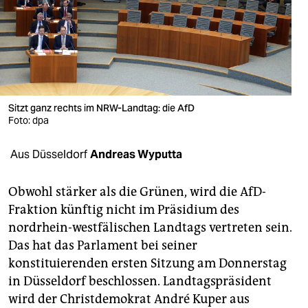
berlin
nord
wahrheit
verlag
Sitzt ganz rechts im NRW-Landtag: die AfD
verlag
Foto: dpa
veranstaltungen
Aus Düsseldorf
Andreas Wyputta
shop
Obwohl stärker als die Grünen, wird die AfD-
fragen & hilfe
Fraktion künftig nicht im Präsidium des
nordrhein-westfälischen Landtags vertreten sein.
unterstützen
Das hat das Parlament bei seiner
abo
konstituierenden ersten Sitzung am Donnerstag
in Düsseldorf beschlossen. Landtagspräsident
genossenschaft
wird der Christdemokrat André Kuper aus