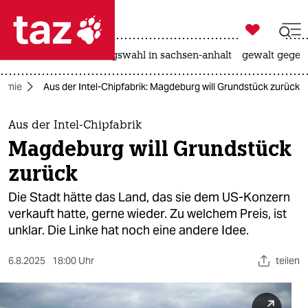

taz zahl ich
hitze
surfen
landtagswahl in sachsen-anhalt
gewalt gegen

taz zahl ich
omie
Aus der Intel-Chipfabrik: Magdeburg will Grundstück zurück
taz zahl ich
themen
Aus der Intel-Chipfabrik
Magdeburg will Grundstück
politik
zurück
öko
Die Stadt hätte das Land, das sie dem US-Konzern
verkauft hatte, gerne wieder. Zu welchem Preis, ist
gesellschaft
unklar. Die Linke hat noch eine andere Idee.
kultur
6.8.2025
18:00 Uhr
teilen
sport