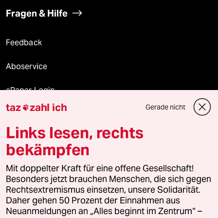
Fragen & Hilfe
Feedback
Aboservice
ePaper Login
taz
zahl ich
Gerade nicht

Downloads für Abonnierende
Links lesen, rechts
bekämpfen
© 2026 taz Verlags und Vertriebs GmbH
Mit doppelter Kraft für eine offene Gesellschaft!
Alle Rechte vorbehalten. Bei rechtlichen Fragen oder für Genehmigungen
wenden Sie sich bitte an
lizenzen@taz.de
Besonders jetzt brauchen Menschen, die sich gegen
Rechtsextremismus einsetzen, unsere Solidarität.
Daher gehen 50 Prozent der Einnahmen aus
Feedback
Redaktionsstatut
Kommune-Richtlinien
KI-
Neuanmeldungen an „Alles beginnt im Zentrum“ –