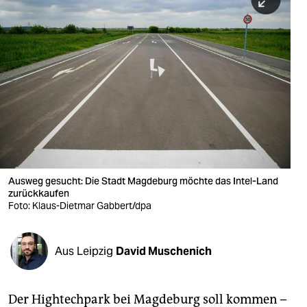
berlin
nord
wahrheit
verlag
verlag
veranstaltungen
shop
Ausweg gesucht: Die Stadt Magdeburg möchte das Intel-Land
zurückkaufen
fragen & hilfe
Foto: Klaus-Dietmar Gabbert/dpa
unterstützen
Aus Leipzig
David Muschenich
abo
genossenschaft
Der Hightechpark bei Magdeburg soll kommen –