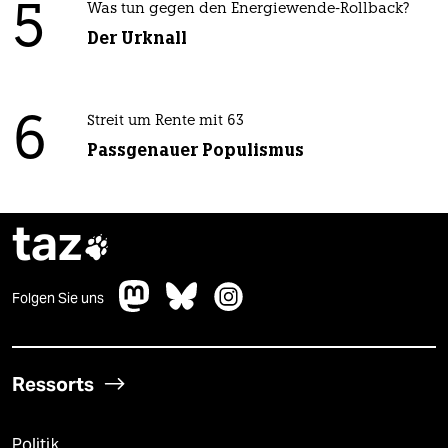
5
Was tun gegen den Energiewende-Rollback?
Der Urknall
6
Streit um Rente mit 63
Passgenauer Populismus
taz

Folgen Sie uns
Ressorts
Politik