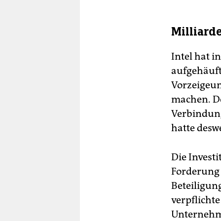
Milliard
Intel hat 
aufgehäuft
Vorzeigeun
machen. De
Verbindung
hatte desw
Die Invest
Forderung 
Beteiligun
verpflicht
Unternehm