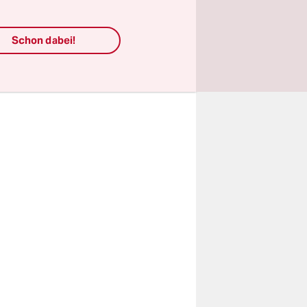
-Aktien für
dieser
Schon dabei!
toren bei