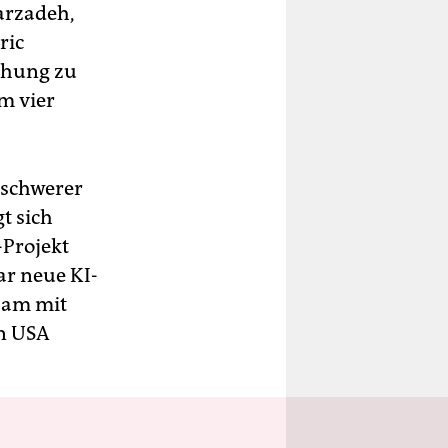
varzadeh,
ric
iehung zu
m vier
enschwerer
t sich
Projekt
ar neue KI-
sam mit
en USA