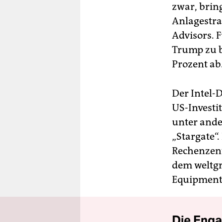
zwar, bring
Anlagestra
Advisors. 
Trump zu b
Prozent ab
Der Intel-D
US-Investit
unter and
„Stargate“
Rechenzent
dem weltgr
Equipment 
Die Enga