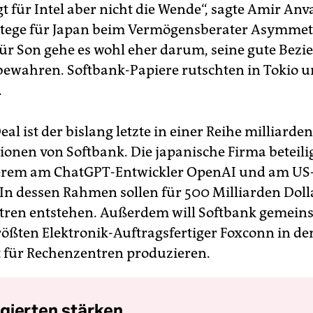
t für Intel aber nicht die Wende“, sagte Amir An
tege für Japan beim Vermögensberater Asymmet
Für Son gehe es wohl eher darum, seine gute Bez
ewahren. Softbank-Papiere rutschten in Tokio u
.
eal ist der bislang letzte in einer Reihe milliard
ionen von Softbank. Die japanische Firma beteilig
erem am ChatGPT-Entwickler OpenAI und am US-
. In dessen Rahmen sollen für 500 Milliarden Doll
ren entstehen. Außerdem will Softbank gemein
ößten Elektronik-Auftragsfertiger Foxconn in d
für Rechenzentren produzieren.
gierten stärken