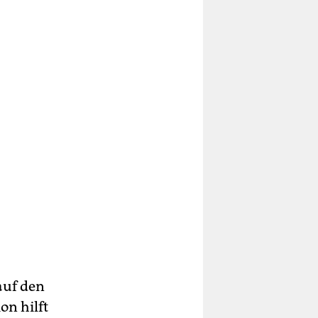
auf den
on hilft