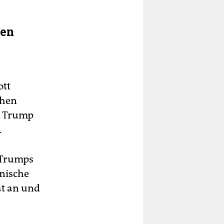
len
ott
chen
d Trump
.
 Trumps
anische
at an und