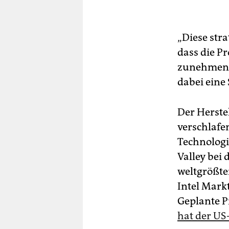
„Diese str
dass die P
zunehmen w
dabei eine 
Der Herstel
verschlafe
Technologi
Valley be
weltgrößten
Intel Mark
Geplante P
hat der US