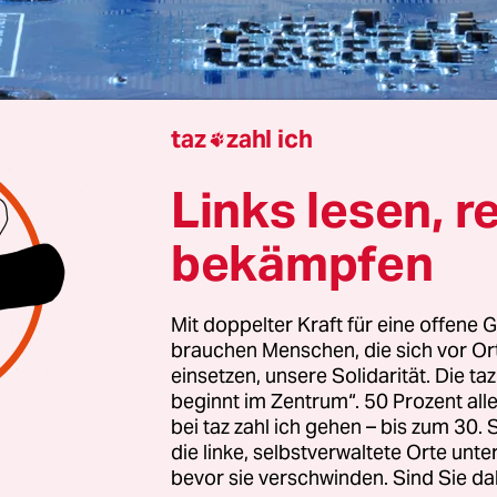
taz
zahl ich

Links lesen, r
| Rettungsmission für Intel: Die Trump-Regierun
bekämpfen
ligung in Höhe von rund zehn Prozent an dem kr
eller zu erwerben. Das berichten Medien
wie die
die Nachrichtenagentur Bloomberg
. Damit würde
Mit doppelter Kraft für eine offene G
brauchen Menschen, die sich vor O
n Anteilseigner des Konzerns aufsteigen, der ein
einsetzen, unsere Solidarität. Die ta
 Halbleiterproduzent war.
beginnt im Zentrum“. 50 Prozent a
bei taz zahl ich gehen – bis zum 30
l bekommt der Konzern aber noch eine Finanzspr
die linke, selbstverwaltete Orte unte
bevor sie verschwinden. Sind Sie da
haft: Der japanische Technologie-Investor Softban