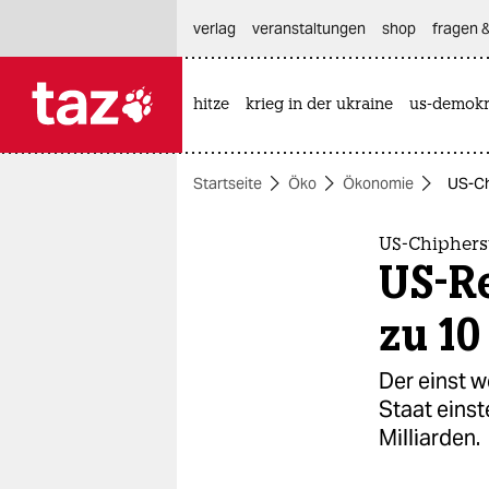
hautnavigation anspringen
hauptinhalt anspringen
footer anspringen
verlag
veranstaltungen
shop
fragen &
hitze
krieg in der ukraine
us-demokr

taz zahl ich
taz zahl ich
Startseite
Öko
Ökonomie
US-Ch
themen
politik
US-Chipherst
US-Re
öko
zu 1
gesellschaft
Der einst 
kultur
Staat einst
Milliarden.
sport