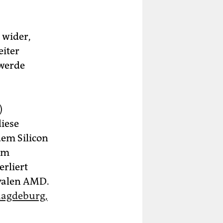
 wider,
eiter
 werde
)
iese
em Silicon
em
erliert
ivalen AMD.
Magdeburg,