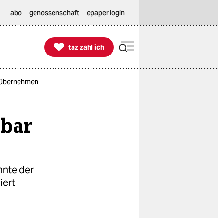
abo
genossenschaft
epaper login

taz zahl ich
taz zahl ich
nt übernehmen
nbar
nnte der
iert