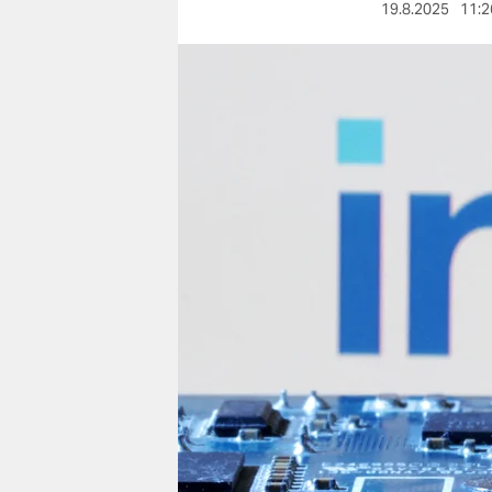
berlin
19.8.2025
11:2
nord
wahrheit
verlag
verlag
veranstaltungen
shop
fragen & hilfe
unterstützen
abo
genossenschaft