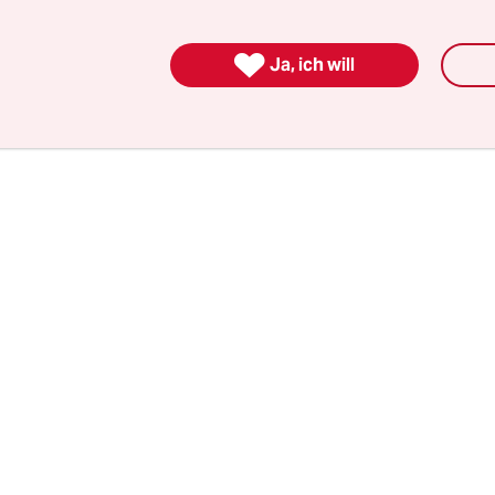
it, im Rahmen einer Kapitalerhöhung neue Intel
zwei Milliarden US-Dollar kaufen zu wollen. Mit 

Ja, ich will
n wird Softbank zu einem der zehn größten Inves