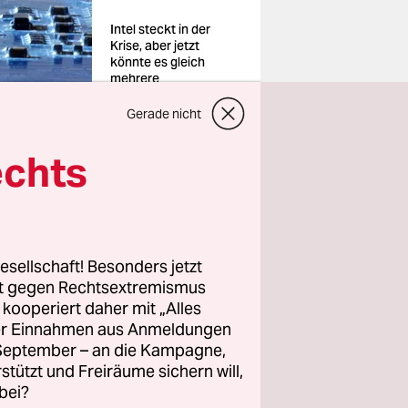
Intel steckt in der
Krise, aber jetzt
könnte es gleich
mehrere
Finanzspritzen geben
Foto: Dado
Gerade nicht
Ruvic/reuters
echts
g erwägt,
iselnden
New York
 der Staat
esellschaft! Besonders jetzt
rt gegen Rechtsextremismus
st der
z kooperiert daher mit „Alles
ller Einnahmen aus Anmeldungen
. September – an die Kampagne,
itze aus
rstützt und Freiräume sichern will,
bei?
k teilte am