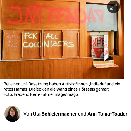
berlin
nord
wahrheit
verlag
verlag
veranstaltungen
shop
Bei einer Uni-Besetzung haben Ak­ti­vis­t*in­nen „Intifada“ und ein
fragen & hilfe
rotes Hamas-Dreieck an die Wand eines Hörsaals gemalt
Foto: Frederic Kern/Future Image/imago
unterstützen
abo
Von
Uta Schleiermacher
und
Ann Toma-Toader
genossenschaft