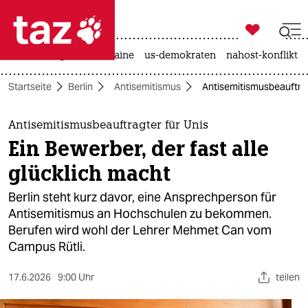

taz zahl ich
hitze
krieg in der ukraine
us-demokraten
nahost-konflikt

taz zahl ich
Startseite
Berlin
Antisemitismus
Antisemitismusbeauftragt
taz zahl ich
themen
Antisemitismusbeauftragter für Unis
Ein Bewerber, der fast alle
politik
glücklich macht
öko
Berlin steht kurz davor, eine Ansprechperson für
Antisemitismus an Hochschulen zu bekommen.
gesellschaft
Berufen wird wohl der Lehrer Mehmet Can vom
Campus Rütli.
kultur
sport
17.6.2026
9:00 Uhr
teilen