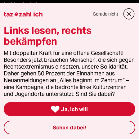
Le Monde diplomatique
taz
zahl ich
Gerade nicht

taz Archiv
Links lesen, rechts
bekämpfen
Mehr taz Angebote
Mit doppelter Kraft für eine offene Gesellschaft!
Besonders jetzt brauchen Menschen, die sich gegen
Rechtsextremismus einsetzen, unsere Solidarität.
Reisen
Daher gehen 50 Prozent der Einnahmen aus
Neuanmeldungen an „Alles beginnt im Zentrum“ –
Kantine
eine Kampagne, die bedrohte linke Kulturzentren
und Jugendorte unterstützt. Sind Sie dabei?
Shop

Ja, ich will
Anzeigen
Schon dabei!