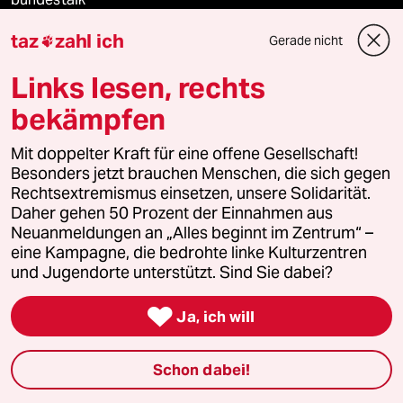
taz
zahl ich
Gerade nicht

fernverbindung
Links lesen, rechts
klima update°
bekämpfen
Mauerecho
Mit doppelter Kraft für eine offene Gesellschaft!
Besonders jetzt brauchen Menschen, die sich gegen
Freie Rede
Rechtsextremismus einsetzen, unsere Solidarität.
Daher gehen 50 Prozent der Einnahmen aus
reingehen
Neuanmeldungen an „Alles beginnt im Zentrum“ –
eine Kampagne, die bedrohte linke Kulturzentren
und Jugendorte unterstützt. Sind Sie dabei?
Newsletter

Ja, ich will
team zukunft
Schon dabei!
taz frisch