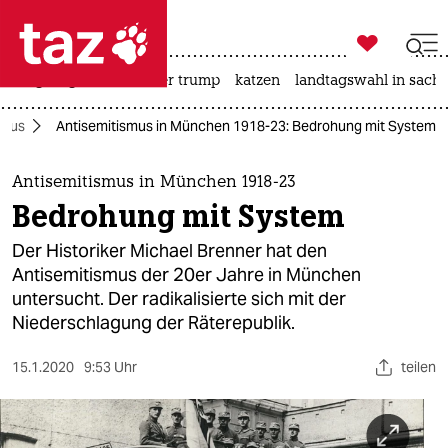

taz zahl ich
bergsteigen
usa unter trump
katzen
landtagswahl in sachs

taz zahl ich
smus
Antisemitismus in München 1918-23: Bedrohung mit System
taz zahl ich
themen
Antisemitismus in München 1918-23
Bedrohung mit System
politik
Der Historiker Michael Brenner hat den
öko
Antisemitismus der 20er Jahre in München
untersucht. Der radikalisierte sich mit der
gesellschaft
Niederschlagung der Räterepublik.
kultur
15.1.2020
9:53 Uhr
teilen
sport