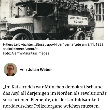
berlin
nord
wahrheit
verlag
verlag
Hitlers Leibwächter, „Stosstrupp-Hitler“ verhaftete am 9.11. 1923
sozialistische Stadträte
veranstaltungen
Foto: Alamy/Mauritius Images
shop
Von
Julian Weber
fragen & hilfe
unterstützen
„Im Kaiserreich war München demokratisch und
abo
das Asyl all derjenigen im Norden als revolutionär
verschrienen Elemente, die der Unduldsamkeit
genossenschaft
norddeutscher Polizeiorgane weichen mussten.