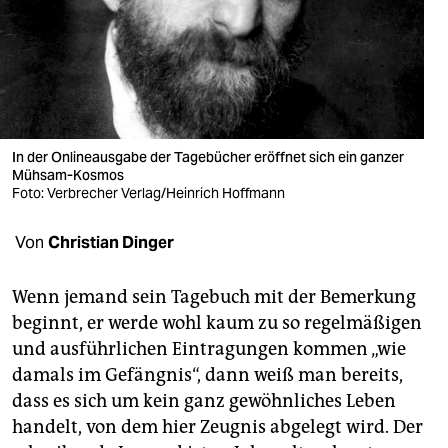
berlin
nord
wahrheit
verlag
In der Onlineausgabe der Tagebücher eröffnet sich ein ganzer
verlag
Mühsam-Kosmos
Foto: Verbrecher Verlag/Heinrich Hoffmann
veranstaltungen
Von
Christian Dinger
shop
fragen & hilfe
Wenn jemand sein Tagebuch mit der Bemerkung
beginnt, er werde wohl kaum zu so regelmäßigen
unterstützen
und ausführlichen Eintragungen kommen „wie
abo
damals im Gefängnis“, dann weiß man bereits,
dass es sich um kein ganz gewöhnliches Leben
genossenschaft
handelt, von dem hier Zeugnis abgelegt wird. Der