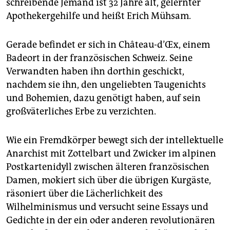
epaper login
schreibende Jemand ist 32 Jahre alt, gelernter
Apothekergehilfe und heißt Erich Mühsam.
Gerade befindet er sich in Château-d’Œx, einem
Badeort in der französischen Schweiz. Seine
Verwandten haben ihn dorthin geschickt,
nachdem sie ihn, den ungeliebten Taugenichts
und Bohemien, dazu genötigt haben, auf sein
großväterliches Erbe zu verzichten.
Wie ein Fremdkörper bewegt sich der intellektuelle
Anarchist mit Zottelbart und Zwicker im alpinen
Postkartenidyll zwischen älteren französischen
Damen, mokiert sich über die übrigen Kurgäste,
räsoniert über die Lächerlichkeit des
Wilhelminismus und versucht seine Essays und
Gedichte in der ein oder anderen revolutionären