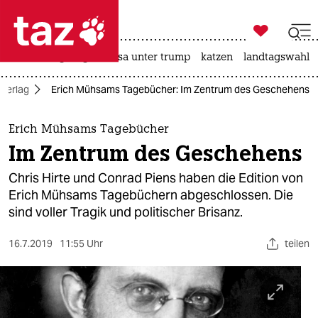

taz zahl ich
hitze
bergsteigen
usa unter trump
katzen
landtagswahl i

taz zahl ich
 Verlag
Erich Mühsams Tagebücher: Im Zentrum des Geschehens
taz zahl ich
themen
Erich Mühsams Tagebücher
Im Zentrum des Geschehens
politik
Chris Hirte und Conrad Piens haben die Edition von
öko
Erich Mühsams Tagebüchern abgeschlossen. Die
sind voller Tragik und politischer Brisanz.
gesellschaft
16.7.2019
11:55 Uhr
teilen
kultur
sport