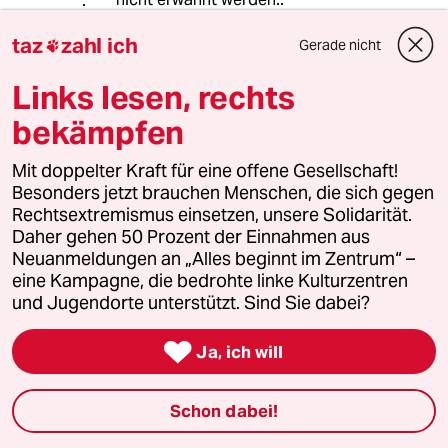
taz
zahl ich
&
Gerade nicht

Links lesen, rechts
“Den Vorschlag, für eine Zeit ins
Ausland zu gehen, lehnte er mit der
bekämpfen
Begründung ab:
„Die Millionen Arbeiter können nicht
Mit doppelter Kraft für eine offene Gesellschaft!
hinaus, also muß ich auch hier
Besonders jetzt brauchen Menschen, die sich gegen
bleiben.“[8] …“ wiki ebenda
Rechtsextremismus einsetzen, unsere Solidarität.
kurz - Ein streitbarer Jurist. Fürwahr.
Daher gehen 50 Prozent der Einnahmen aus
Neuanmeldungen an „Alles beginnt im Zentrum“ –
——-
eine Kampagne, die bedrohte linke Kulturzentren
und Jugendorte unterstützt. Sind Sie dabei?
vgl - Redaktion Kritische Justiz

Ja, ich will
STREITBARE JURISTEN
Eine andere Tradition
Schon dabei!
Herausgegeben von der Redaktion