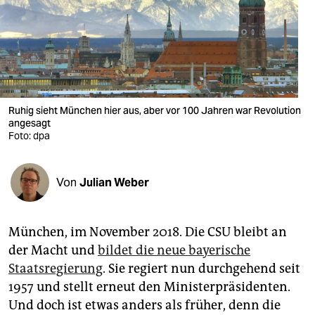
berlin
nord
wahrheit
verlag
Ruhig sieht München hier aus, aber vor 100 Jahren war Revolution
verlag
angesagt
Foto: dpa
veranstaltungen
shop
Von
Julian Weber
fragen & hilfe
München, im November 2018. Die CSU bleibt an
unterstützen
der Macht und
bildet die neue bayerische
abo
Staatsregierung
. Sie regiert nun durchgehend seit
1957 und stellt erneut den Ministerpräsidenten.
genossenschaft
Und doch ist etwas anders als früher, denn die