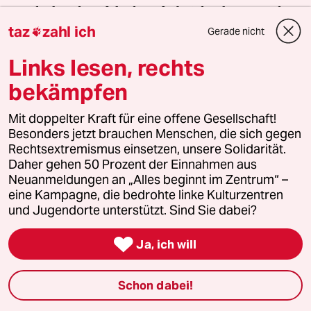
Der drohende Erfolg der AfD bei den kommenden
taz
zahl ich
Landtagswahlen zeigt, wie stark rechtsextreme
Gerade nicht

Kräfte inzwischen geworden sind. Gerade jetzt
Links lesen, rechts
braucht es Zusammenhalt und Solidarität. Auch
und vor allem mit den Menschen, die sich vor Ort
bekämpfen
für eine starke Zivilgesellschaft einsetzen. Die taz
Mit doppelter Kraft für eine offene Gesellschaft!
kooperiert deshalb mit "Alles beginnt im
Besonders jetzt brauchen Menschen, die sich gegen
Zentrum". Die Kampagne unterstützt bundesweit
Rechtsextremismus einsetzen, unsere Solidarität.
linke, selbstverwaltete Orte und baut einen
Daher gehen 50 Prozent der Einnahmen aus
solidarischen Fonds für deren Schutz und Erhalt
Neuanmeldungen an „Alles beginnt im Zentrum“ –
auf. Eine offene Gesellschaft braucht guten, frei
eine Kampagne, die bedrohte linke Kulturzentren
und Jugendorte unterstützt. Sind Sie dabei?
zugänglichen Journalismus – und
zivilgesellschaftliches Engagement. Finden Sie

Ja, ich will
auch? Dann machen Sie mit und unterstützen Sie
unsere Aktion.
Schon dabei!
Jetzt unterstützen