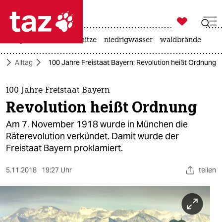

taz zahl ich
krieg in der ukraine
hitze
niedrigwasser
waldbrände

taz zahl ich
t
Alltag
100 Jahre Freistaat Bayern: Revolution heißt Ordnung
taz zahl ich
themen
100 Jahre Freistaat Bayern
Revolution heißt Ordnung
politik
Am 7. November 1918 wurde in München die
öko
Räterevolution verkündet. Damit wurde der
Freistaat Bayern proklamiert.
gesellschaft
5.11.2018
19:27 Uhr
teilen
kultur
sport