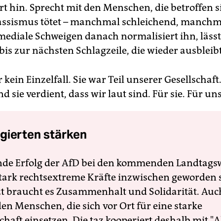
rt hin. Sprecht mit den Menschen, die betroffen s
Rassismus tötet – manchmal schleichend, manchma
mediale Schweigen danach normalisiert ihn, lässt
is zur nächsten Schlagzeile, die wieder ausbleibt
ein Einzelfall. Sie war Teil unserer Gesellschaft.
 sie verdient, dass wir laut sind. Für sie. Für uns
gierten stärken
nde Erfolg der AfD bei den kommenden Landtags
 stark rechtsextreme Kräfte inzwischen geworden 
zt braucht es Zusammenhalt und Solidarität. Auc
en Menschen, die sich vor Ort für eine starke
schaft einsetzen. Die taz kooperiert deshalb mit "A