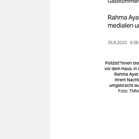
berlin
Gastkommen
nord
Rahma Ayat 
medialen un
wahrheit
verlag
26.8.2025
9:38
verlag
Po­li­zis­t*in­nen s
veranstaltungen
vor dem Haus, in
Rahma Ayat
shop
ihrem Nach
umgebracht w
fragen & hilfe
Foto: TNN
unterstützen
abo
genossenschaft