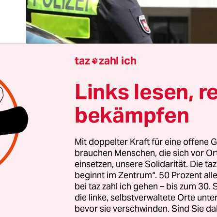
taz
zahl ich

Links lesen, r
bekämpfen
Mit doppelter Kraft für eine offene G
Name wie
Marwa El-Sherbini
bleibt im kollektiven
brauchen Menschen, die sich vor O
chtnis – eine kopftuchtragende Frau, ermordet 
einsetzen, unsere Solidarität. Die ta
schen Gerichtssaal.
Rahma Ayat aber
kennt kau
beginnt im Zentrum“. 50 Prozent a
auf den sozialen Medien nach ihr sucht. Eine 26-j
bei taz zahl ich gehen – bis zum 30
die linke, selbstverwaltete Orte unte
en, ermordet mitten in Deutschland. Sichtbar als
bevor sie verschwinden. Sind Sie da
rletzlich. Und öffentlich fast unsichtbar.