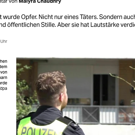
tar von
Maiyra Chaudhry
wurde Opfer. Nicht nur eines Täters. Sondern auc
d öffentlichen Stille. Aber sie hat Lautstärke verdi
 Uhr
tehen
 dem
 von
barn
urde
/dpa