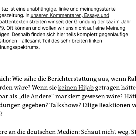
 taz ist eine
unabhängige
, linke und meinungsstarke
eszeitung. In
unseren Kommentaren, Essays und
battentexten
streiten wir seit der
Gründung der taz im Jahr
79
. Oft können und wollen wir uns nicht auf eine Meinung
igen. Deshalb finden sich hier teils komplett gegenläufige
itionen – allesamt Teil des sehr breiten linken
inungsspektrums.
mich: Wie sähe die Berichterstattung aus, wenn 
rden wäre? Wenn sie
keinen Hijab
getragen hätte
tbar als „die Andere“ markiert gewesen wäre? Hät
ungen gegeben? Talkshows? Eilige Reaktionen vo
?
ere an die deutschen Medien: Schaut nicht weg. St