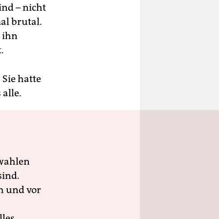
ind – nicht
l brutal.
 ihn
.
 Sie hatte
 alle.
wahlen
sind.
h und vor
lles