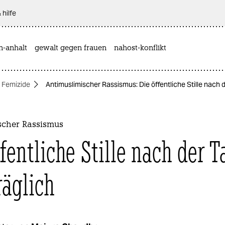
 hilfe
n-anhalt
gewalt gegen frauen
nahost-konflikt
Femizide
Antimuslimischer Rassismus: Die öffentliche Stille nach de
scher Rassismus
fentliche Stille nach der Ta
räglich