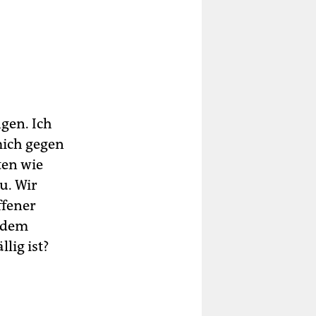
gen. Ich
 mich gegen
ten wie
u. Wir
ffener
s dem
lig ist?