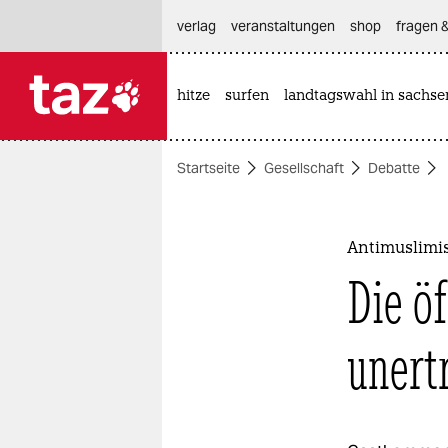
hautnavigation anspringen
hauptinhalt anspringen
footer anspringen
verlag
veranstaltungen
shop
fragen &
hitze
surfen
landtagswahl in sachse

taz zahl ich
taz zahl ich
Startseite
Gesellschaft
Debatte
themen
politik
Antimuslimi
öko
Die öf
gesellschaft
unert
kultur
sport