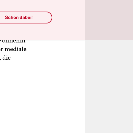
ese Tat
Schon dabei!
ille
rstichen
ie ohnehin
er mediale
, die