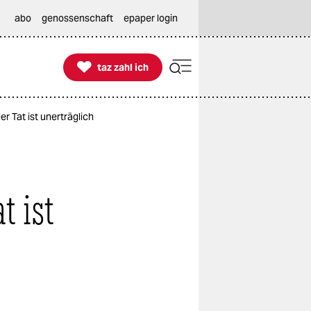
abo
genossenschaft
epaper login

taz zahl ich
taz zahl ich
r Tat ist unerträglich
t ist