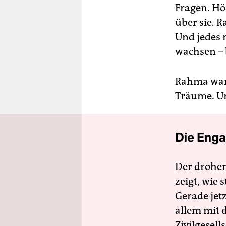
Fragen. Hö
über sie. 
Und jedes 
wachsen – b
Rahma war k
Träume. Und
Die Enga
Der drohe
zeigt, wie
Gerade jet
allem mit d
Zivilgesell