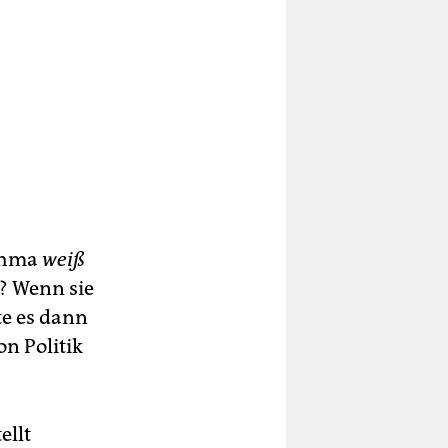
Rahma
weiß
? Wenn sie
te es dann
n Politik
ellt