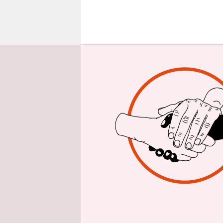
epaper login
E
in 
Gedä
deut
der nicht 
aus Algeri
Sichtbar ve