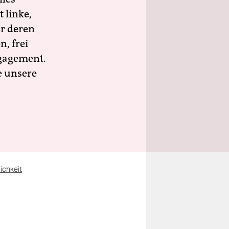
 linke,
ür deren
n, frei
ngagement.
e unsere
ichkeit