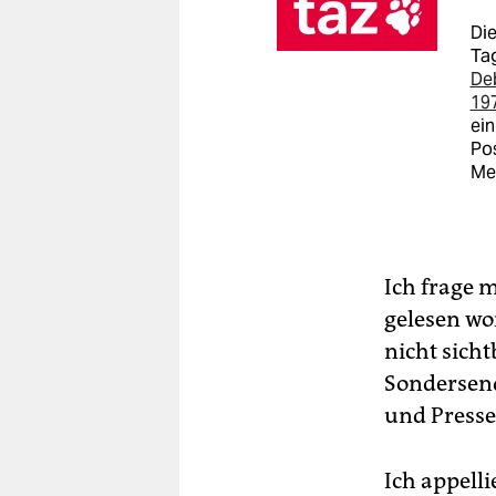
Die
Tag
De
19
ein
Pos
Me
Ich frage 
gelesen wo
nicht sich
Sondersend
und Presse
Ich appelli