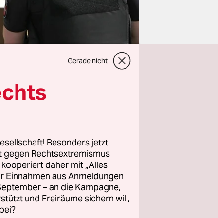
Gerade nicht
echts
esellschaft! Besonders jetzt
rt gegen Rechtsextremismus
in einem
z kooperiert daher mit „Alles
m jemand,
ller Einnahmen aus Anmeldungen
ährige Frau
. September – an die Kampagne,
rstützt und Freiräume sichern will,
 Muslima.
bei?