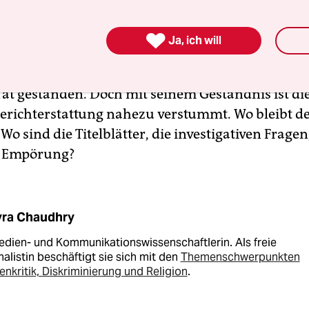
chtragende Muslima in Deutschland lässt mich di

Ja, ich will
Nicht nur wegen der Gewalt – sondern wegen der St
zwischen hat der Nachbar, der Rahma mit Messe
e Tat gestanden. Doch mit seinem Geständnis ist d
Berichterstattung nahezu verstummt. Wo bleibt d
Wo sind die Titelblätter, die investigativen Fragen
e Empörung?
yra Chaudhry
edien- und Kommuni­kations­wissenschaft­lerin. Als freie
alistin beschäftigt sie sich mit den
Themenschwerpunkten
nkritik, Diskriminierung und Religion
.