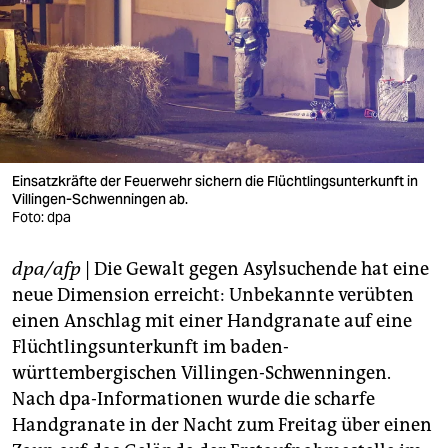
berlin
nord
wahrheit
verlag
verlag
Einsatzkräfte der Feuerwehr sichern die Flüchtlingsunterkunft in
Villingen-Schwenningen ab.
veranstaltungen
Foto: dpa
shop
dpa/afp
| Die Gewalt gegen Asylsuchende hat eine
fragen & hilfe
neue Dimension erreicht: Unbekannte verübten
einen Anschlag mit einer Handgranate auf eine
unterstützen
Flüchtlingsunterkunft im baden-
württembergischen Villingen-Schwenningen.
abo
Nach dpa-Informationen wurde die scharfe
genossenschaft
Handgranate in der Nacht zum Freitag über einen