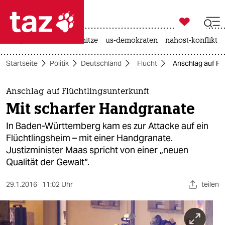

taz zahl ich
krieg in der ukraine
hitze
us-demokraten
nahost-konflikt

taz zahl ich
Startseite
Politik
Deutschland
Flucht
Anschlag auf Fl
taz zahl ich
themen
Anschlag auf Flüchtlingsunterkunft
Mit scharfer Handgranate
politik
In Baden-Württemberg kam es zur Attacke auf ein
öko
Flüchtlingsheim – mit einer Handgranate.
Justizminister Maas spricht von einer „neuen
gesellschaft
Qualität der Gewalt“.
kultur
29.1.2016
11:02 Uhr
teilen
sport