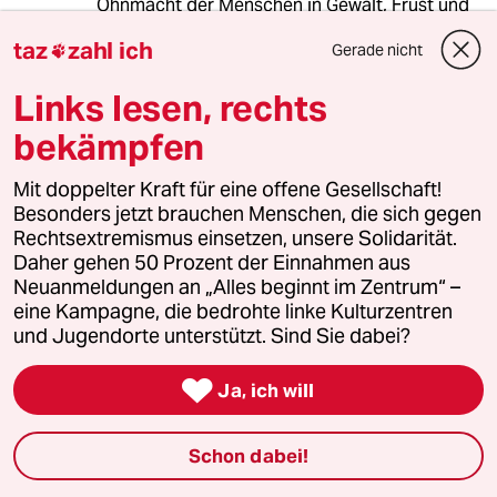
Ohnmacht der Menschen in Gewalt, Frust und
brutalen Volkszorn umschlägt. Ich habe schon
taz
zahl ich
Gerade nicht

bei der Atomkraft immer die Meinung
vertreten, dass Gewalttätigkeit nur dem
Links lesen, rechts
politischen Gegner nützt und politische
Probleme mit einer Änderung des politischen
bekämpfen
Willens gelöst werden müssen wie es die
rotgrüne Regierung schließlich so erfolgreich
Mit doppelter Kraft für eine offene Gesellschaft!
auf den Weg gebracht hat, dass sogar die
Besonders jetzt brauchen Menschen, die sich gegen
Schwarzen am Ende eingeknickt sind beim
Rechtsextremismus einsetzen, unsere Solidarität.
Atomstrom und Energiewende. Wir müssen
Daher gehen 50 Prozent der Einnahmen aus
Asylkritiker besser demokratisch einbinden, so
Neuanmeldungen an „Alles beginnt im Zentrum“ –
gut das eben geht, statt ausgrenzen und
eine Kampagne, die bedrohte linke Kulturzentren
Vigilatenjustiz gegen arme Menschen als
und Jugendorte unterstützt. Sind Sie dabei?
einzige Alternative der Ohnmacht zu lassen.
Und wir müssen eine nachhaltige Asylpolitik

Ja, ich will
bekommen, wo nicht lauter Unberechtigte
faktisch niemals abgeschoben werden.
Schon dabei!