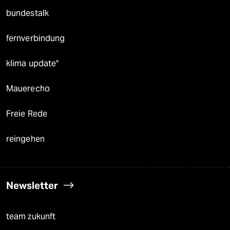
bundestalk
fernverbindung
klima update°
Mauerecho
Freie Rede
reingehen
Newsletter
team zukunft