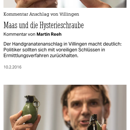
berlin
nord
Kommentar Anschlag von Villingen
Maas und die Hysterieschraube
wahrheit
Kommentar von
Martin Reeh
verlag
Der Handgranatenanschlag in Villingen macht deutlich:
Politiker sollten sich mit voreiligen Schlüssen in
verlag
Ermittlungsverfahren zurückhalten.
veranstaltungen
10.2.2016
shop
fragen & hilfe
unterstützen
abo
genossenschaft