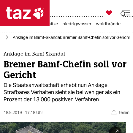

taz zahl ich
krieg in der ukraine
hitze
niedrigwasser
waldbrände

taz zahl ich
ht
Anklage im Bamf-Skandal: Bremer Bamf-Chefin soll vor Gericht
taz zahl ich
themen
Anklage im Bamf-Skandal
Bremer Bamf-Chefin soll vor
politik
Gericht
öko
Die Staatsanwaltschaft erhebt nun Anklage.
Strafbares Verhalten sieht sie bei weniger als ein
gesellschaft
Prozent der 13.000 positiven Verfahren.
kultur
18.9.2019
17:18 Uhr
teilen
sport