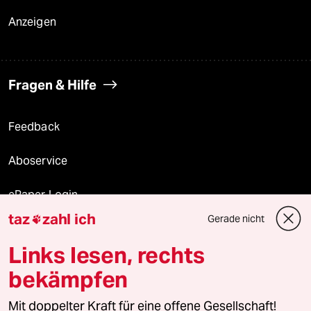
Anzeigen
Fragen & Hilfe
Feedback
Aboservice
ePaper Login
taz
zahl ich
Gerade nicht

Downloads für Abonnierende
Links lesen, rechts
bekämpfen
© 2026 taz Verlags und Vertriebs GmbH
Mit doppelter Kraft für eine offene Gesellschaft!
Alle Rechte vorbehalten. Bei rechtlichen Fragen oder für Genehmigungen