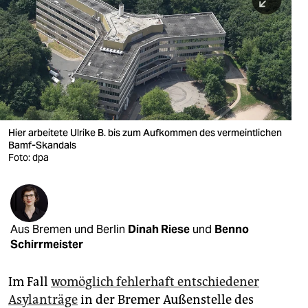
berlin
nord
wahrheit
verlag
verlag
Hier arbeitete Ulrike B. bis zum Aufkommen des vermeintlichen
Bamf-Skandals
veranstaltungen
Foto: dpa
shop
fragen & hilfe
unterstützen
Aus Bremen und Berlin
Dinah Riese
und
Benno
Schirrmeister
abo
Im Fall
womöglich fehlerhaft entschiedener
genossenschaft
Asylanträge
in der Bremer Außenstelle des