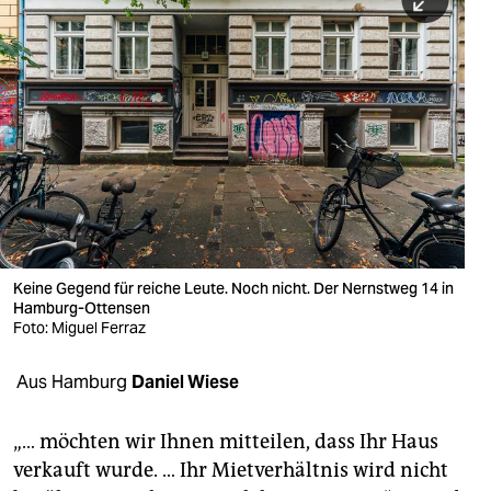
berlin
nord
wahrheit
verlag
verlag
veranstaltungen
shop
Keine Gegend für reiche Leute. Noch nicht. Der Nernstweg 14 in
Hamburg-Ottensen
fragen & hilfe
Foto: Miguel Ferraz
unterstützen
Aus Hamburg
Daniel Wiese
abo
„… möchten wir Ihnen mitteilen, dass Ihr Haus
genossenschaft
verkauft wurde. … Ihr Mietverhältnis wird nicht