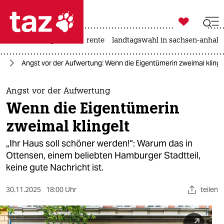

taz zahl ich
hitze
niedrigwasser
rente
landtagswahl in sachsen-anhalt

taz zahl ich
rg
Angst vor der Aufwertung: Wenn die Eigentümerin zweimal klinge
taz zahl ich
themen
Angst vor der Aufwertung
Wenn die Eigentümerin
politik
zweimal klingelt
öko
„Ihr Haus soll schöner werden!“: Warum das in
Ottensen, einem beliebten Hamburger Stadtteil,
gesellschaft
keine gute Nachricht ist.
kultur
30.11.2025
18:00 Uhr
teilen
sport