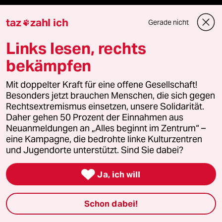
Podcast
taz
zahl ich
Gerade nicht

bundestalk
Links lesen, rechts
bekämpfen
fernverbindung
Mit doppelter Kraft für eine offene Gesellschaft!
klima update°
Besonders jetzt brauchen Menschen, die sich gegen
Rechtsextremismus einsetzen, unsere Solidarität.
Mauerecho
Daher gehen 50 Prozent der Einnahmen aus
Neuanmeldungen an „Alles beginnt im Zentrum“ –
eine Kampagne, die bedrohte linke Kulturzentren
Freie Rede
und Jugendorte unterstützt. Sind Sie dabei?
reingehen

Ja, ich will
Schon dabei!
Newsletter