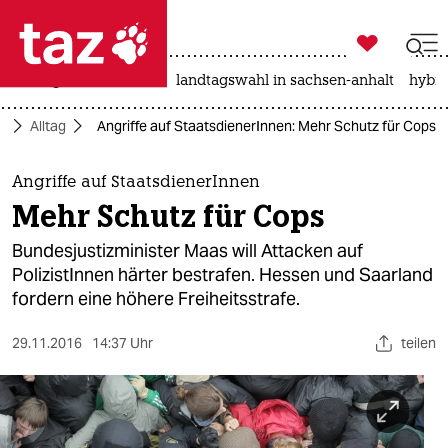

taz zahl ich
niedrigwasser
rente
landtagswahl in sachsen-anhalt
hybri

taz zahl ich
t
Alltag
Angriffe auf StaatsdienerInnen: Mehr Schutz für Cops
taz zahl ich
themen
Angriffe auf StaatsdienerInnen
Mehr Schutz für Cops
politik
Bundesjustizminister Maas will Attacken auf
öko
PolizistInnen härter bestrafen. Hessen und Saarland
fordern eine höhere Freiheitsstrafe.
gesellschaft
29.11.2016
14:37 Uhr
teilen
kultur
sport