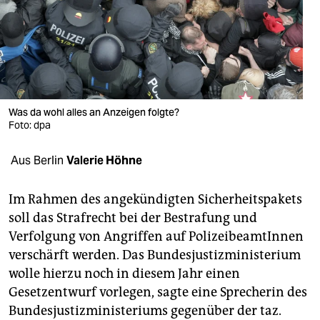
berlin
nord
wahrheit
verlag
Was da wohl alles an Anzeigen folgte?
Foto: dpa
verlag
veranstaltungen
Aus Berlin
Valerie Höhne
shop
Im Rahmen des angekündigten Sicherheitspakets
fragen & hilfe
soll das Strafrecht bei der Bestrafung und
Verfolgung von Angriffen auf PolizeibeamtInnen
unterstützen
verschärft werden. Das Bundesjustizministerium
abo
wolle hierzu noch in diesem Jahr einen
Gesetzentwurf vorlegen, sagte eine Sprecherin des
genossenschaft
Bundesjustizministeriums gegenüber der taz.