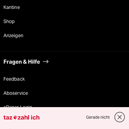
Kantine
Shop
Anzeigen
Fragen & Hilfe
Feedback
Aboservice
ePaper Login
taz
zahl ich
Gerade nicht

Downloads für Abonnierende